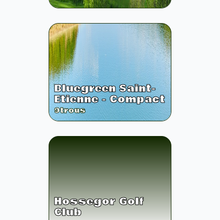
Bluegreen Saint-
Etienne - Compact
9
trous
Hossegor Golf
Club