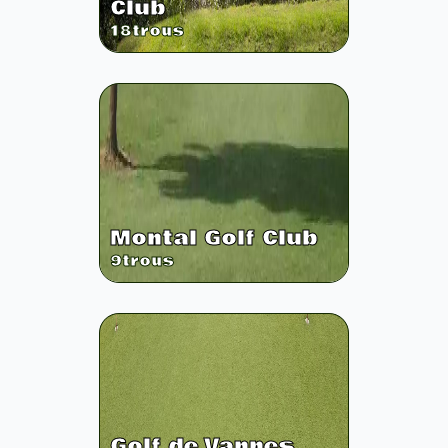
Club
18
trous
Montal Golf Club
9
trous
Golf de Vannes