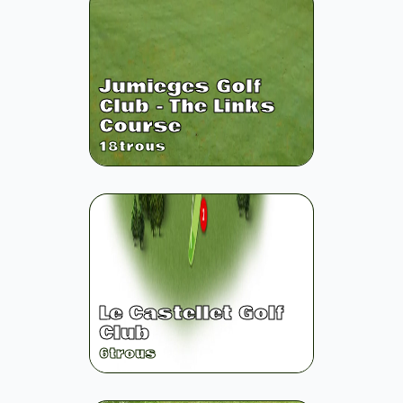
Jumieges Golf
Club - The Links
Course
18
trous
Le Castellet Golf
Club
6
trous