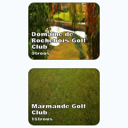
Domaine de
Rochebois Golf
Club
9
trous
Marmande Golf
Club
18
trous