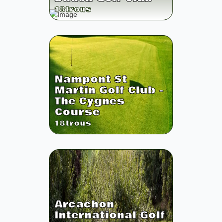
18
trous
Nampont St
Martin Golf Club -
The Cygnes
Course
18
trous
Arcachon
International Golf