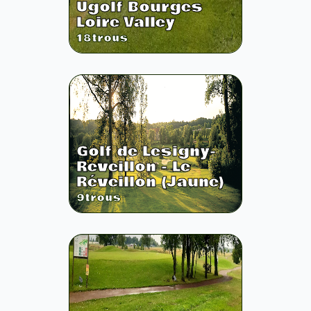
Ugolf Bourges
Loire Valley
18
trous
Golf de Lesigny-
Reveillon - Le
Réveillon (Jaune)
9
trous