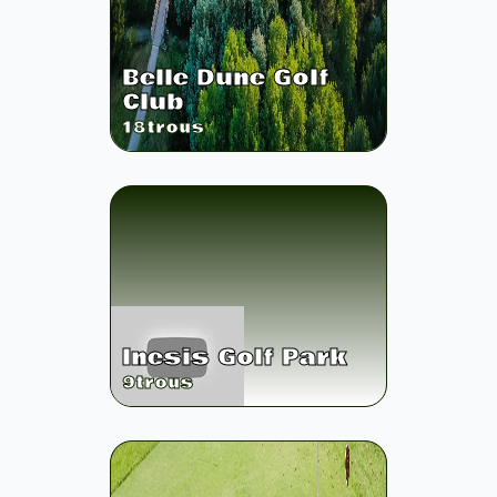
Belle Dune Golf
Club
18
trous
Inesis Golf Park
9
trous