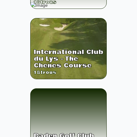
18
trous
International Club
du Lys - The
Chenes Course
18
trous
Baden Golf Club