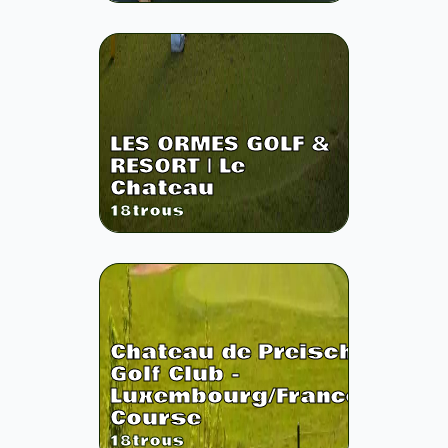
LES ORMES GOLF &
RESORT | Le
Chateau
18
trous
Chateau de Preisch
Golf Club -
Luxembourg/France
Course
18
trous