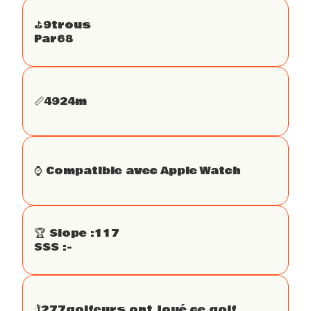
⛳️
9
trous
Par
68
📏
4924
m
⌚️ Compatible avec Apple Watch
🏆 Slope :
117
SSS :
-
🏌
277
golfeurs ont joué ce golf