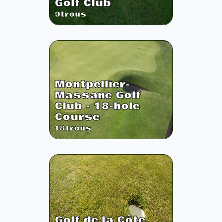
Golf Club
9
trous
Montpellier-
Massane Golf
Club - 18-hole
Course
18
trous
Golf de la Côte