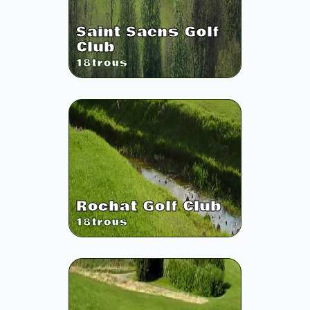
Saint Saens Golf
Club
18
trous
Rochat Golf Club
18
trous