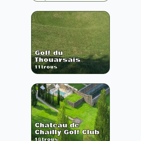
Golf du
Thouarsais
11
trous
Chateau de
Chailly Golf Club
18
trous