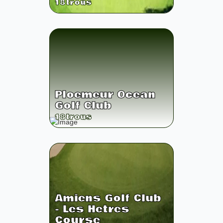
18
trous
Ploemeur Ocean
Golf Club
18
trous
Amiens Golf Club
- Les Hetres
Course