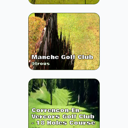
Manche Golf Club
9
trous
Correncon-En-
Vercors Golf Club
- 18 Holes Course