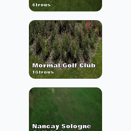
6
trous
Mormal Golf Club
18
trous
Nancay Sologne