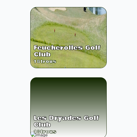
Feucherolles Golf
Club
18
trous
Les Dryades Golf
Club
18
trous