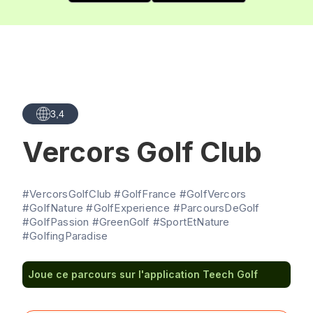
3,4
Vercors Golf Club
#VercorsGolfClub #GolfFrance #GolfVercors
#GolfNature #GolfExperience #ParcoursDeGolf
#GolfPassion #GreenGolf #SportEtNature
#GolfingParadise
Joue ce parcours sur l'application Teech Golf