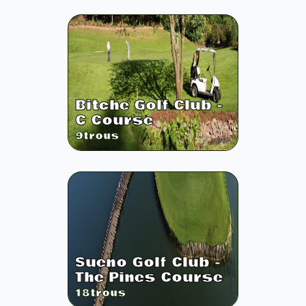
Bitche Golf Club -
C Course
9
trous
Sueno Golf Club -
The Pines Course
18
trous