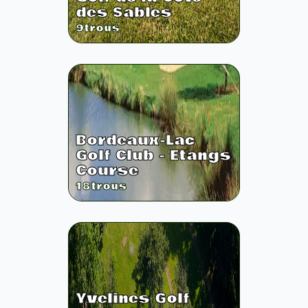
des Sables
9
trous
Bordeaux-Lac
Golf Club - Etangs
Course
18
trous
Yvelines Golf