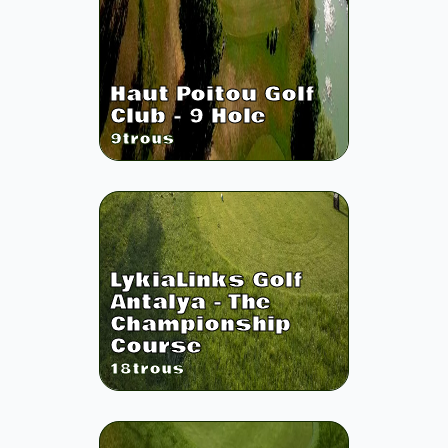
Haut Poitou Golf
Club - 9 Hole
9
trous
LykiaLinks Golf
Antalya - The
Championship
Course
18
trous