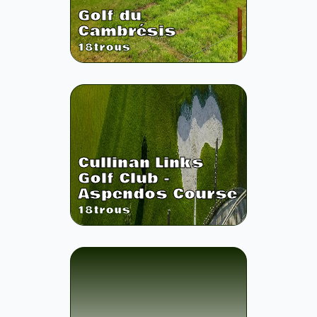
Golf du
Cambrésis
18
trous
Cullinan Links
Golf Club -
Aspendos Course
18
trous