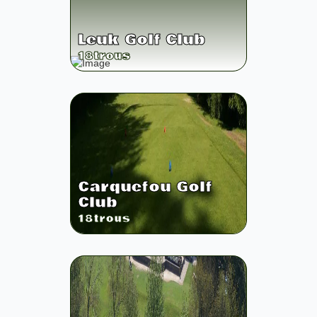
Leuk Golf Club
18
trous
Carquefou Golf
Club
18
trous