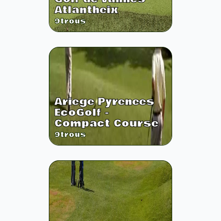
Atlantheix
9
trous
Ariege Pyrenees
EcoGolf -
Compact Course
9
trous