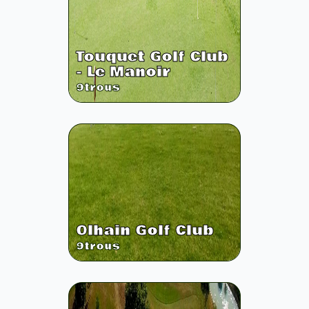
Touquet Golf Club
- Le Manoir
9
trous
Olhain Golf Club
9
trous