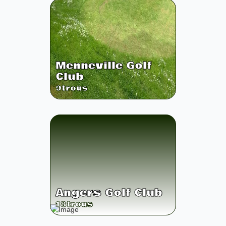
Menneville Golf
Club
9
trous
Angers Golf Club
18
trous