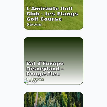
L'Amiraute Golf
Club - Les Etangs
Golf Course
9
trous
Val d'Europe
Disneyland -
Rouge/Bleu
18
trous