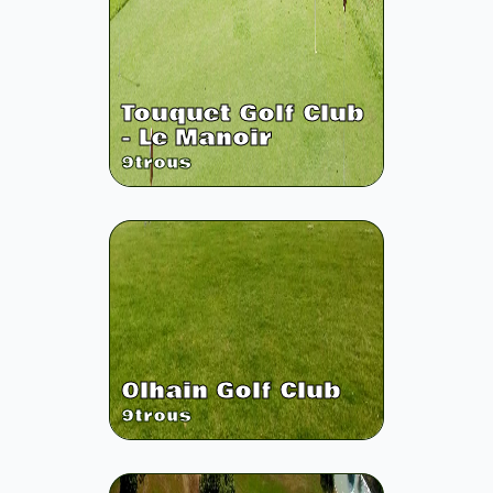
Touquet Golf Club
- Le Manoir
9
trous
Olhain Golf Club
9
trous