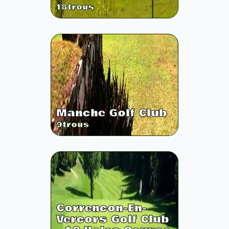
18
trous
Manche Golf Club
9
trous
Correncon-En-
Vercors Golf Club