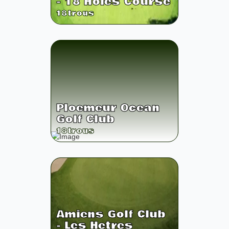
- 18 Holes Course
18
trous
Ploemeur Ocean
Golf Club
18
trous
Amiens Golf Club
- Les Hetres