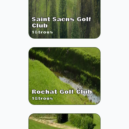
Saint Saens Golf
Club
18
trous
Rochat Golf Club
18
trous