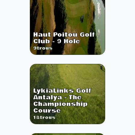
Haut Poitou Golf
Club - 9 Hole
9
trous
LykiaLinks Golf
Antalya - The
Championship
Course
18
trous