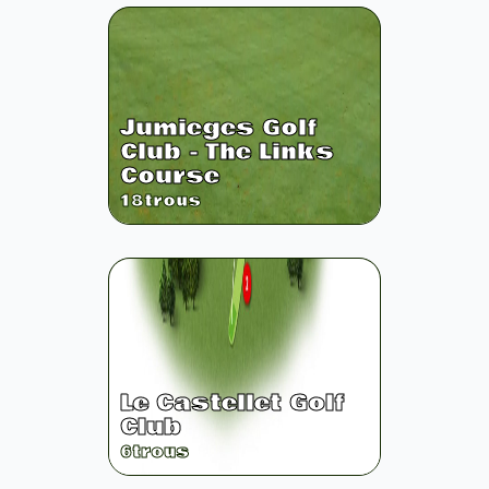
Jumieges Golf
Club - The Links
Course
18
trous
Le Castellet Golf
Club
6
trous