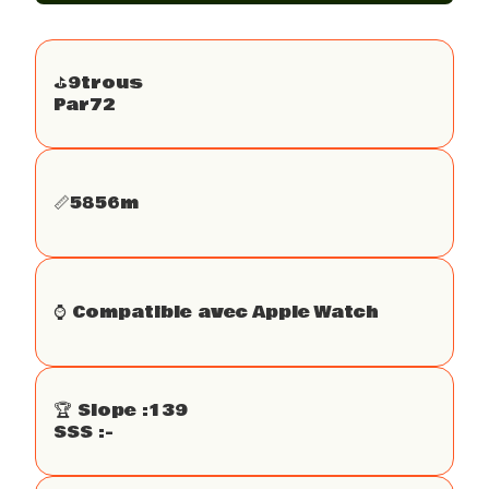
⛳️
9
trous
Par
72
📏
5856
m
⌚️ Compatible avec Apple Watch
🏆 Slope :
139
SSS :
-