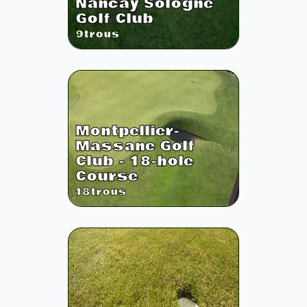
Nancay Sologne
Golf Club
9
trous
Montpellier-
Massane Golf
Club - 18-hole
Course
18
trous