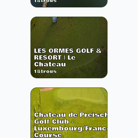
18
trous
LES ORMES GOLF &
RESORT | Le
Chateau
18
trous
Chateau de Preisch
Golf Club -
Luxembourg/France
Course