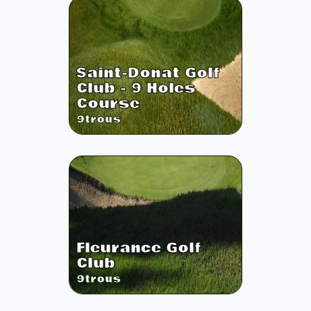
Saint-Donat Golf
Club - 9 Holes
Course
9
trous
Fleurance Golf
Club
9
trous