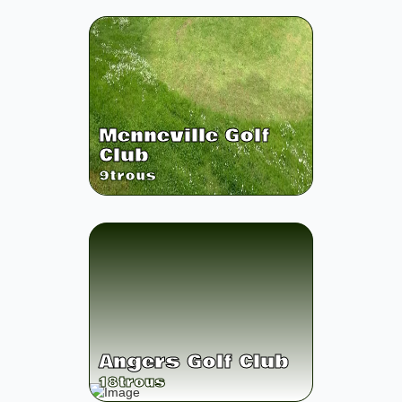
Menneville Golf
Club
9
trous
Angers Golf Club
18
trous