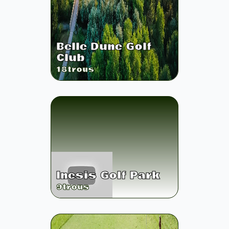
Belle Dune Golf
Club
18
trous
Inesis Golf Park
9
trous