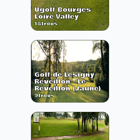
Ugolf Bourges
Loire Valley
18
trous
Golf de Lesigny-
Reveillon - Le
Réveillon (Jaune)
9
trous