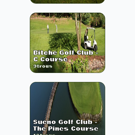
Bitche Golf Club -
C Course
9
trous
Sueno Golf Club -
The Pines Course