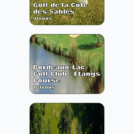
Golf de la Côte
des Sables
9
trous
Bordeaux-Lac
Golf Club - Etangs
Course
18
trous