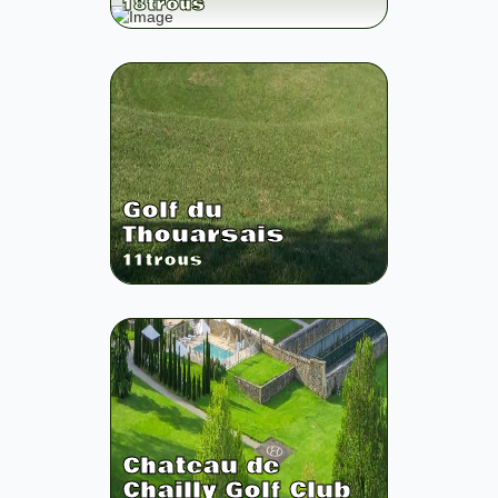
18
trous
Golf du
Thouarsais
11
trous
Chateau de
Chailly Golf Club