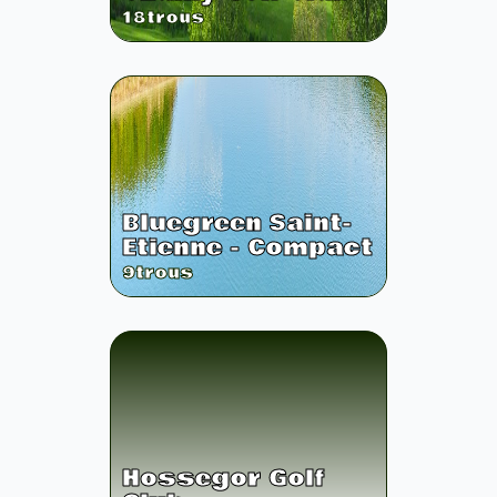
18
trous
Bluegreen Saint-
Etienne - Compact
9
trous
Hossegor Golf