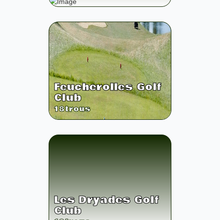
Feucherolles Golf
Club
18
trous
Les Dryades Golf
Club