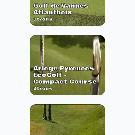
Golf de Vannes
Atlantheix
9
trous
Ariege Pyrenees
EcoGolf -
Compact Course
9
trous