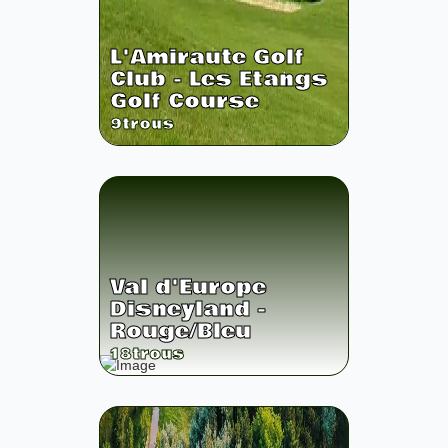
L'Amiraute Golf
Club - Les Etangs
Golf Course
9
trous
Val d'Europe
Disneyland -
Rouge/Bleu
18
trous