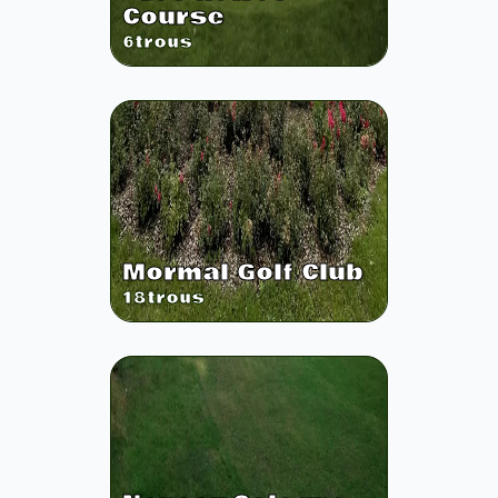
Course
6
trous
Mormal Golf Club
18
trous