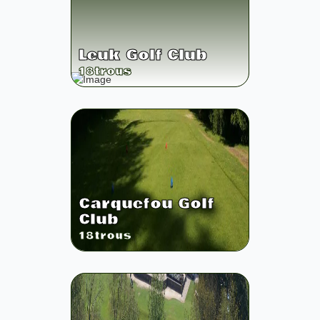
Leuk Golf Club
18
trous
Carquefou Golf
Club
18
trous