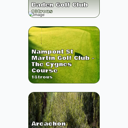
Baden Golf Club
18
trous
Nampont St
Martin Golf Club -
The Cygnes
Course
18
trous
Arcachon