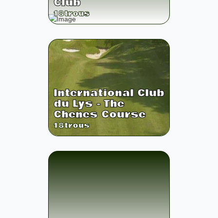
Club
18
trous
International Club
du Lys - The
Chenes Course
18
trous