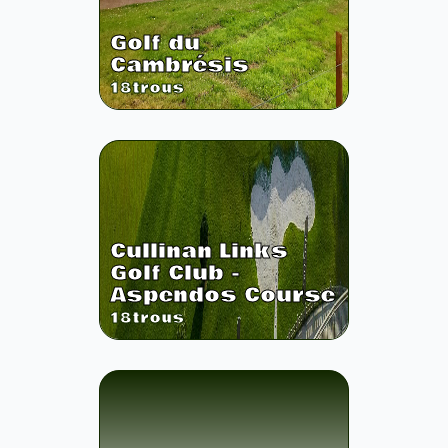
Golf du
Cambrésis
18
trous
Cullinan Links
Golf Club -
Aspendos Course
18
trous