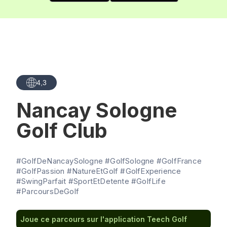
4,3
Nancay Sologne
Golf Club
#GolfDeNancaySologne #GolfSologne #GolfFrance
#GolfPassion #NatureEtGolf #GolfExperience
#SwingParfait #SportEtDetente #GolfLife
#ParcoursDeGolf
Joue ce parcours sur l'application Teech Golf