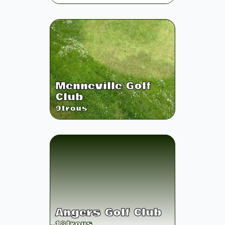
Menneville Golf
Club
9
trous
Angers Golf Club
18
trous