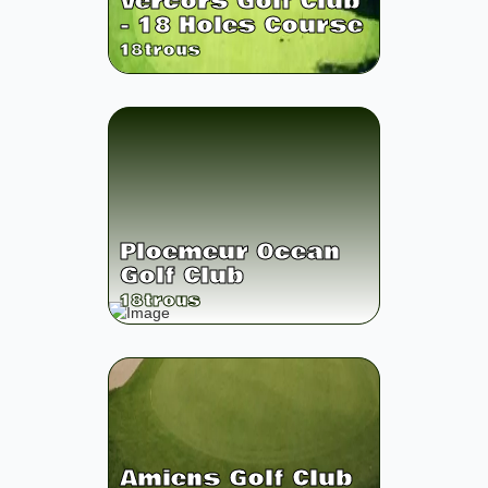
Vercors Golf Club
- 18 Holes Course
18
trous
Ploemeur Ocean
Golf Club
18
trous
Amiens Golf Club