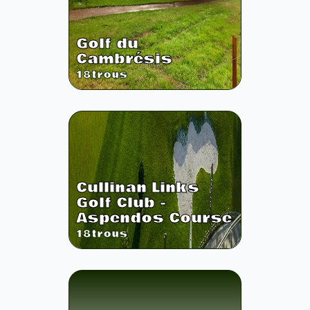
Golf du
Cambrésis
18
trous
Cullinan Links
Golf Club -
Aspendos Course
18
trous