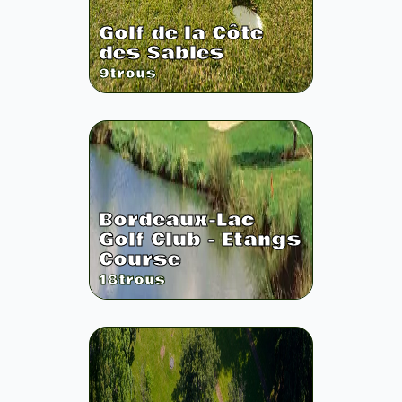
Golf de la Côte
des Sables
9
trous
Bordeaux-Lac
Golf Club - Etangs
Course
18
trous