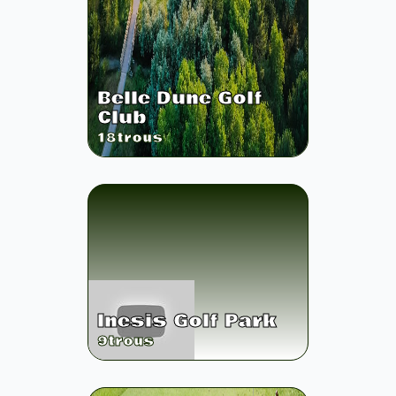
Belle Dune Golf
Club
18
trous
Inesis Golf Park
9
trous