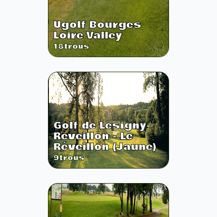
Ugolf Bourges
Loire Valley
18
trous
Golf de Lesigny-
Reveillon - Le
Réveillon (Jaune)
9
trous