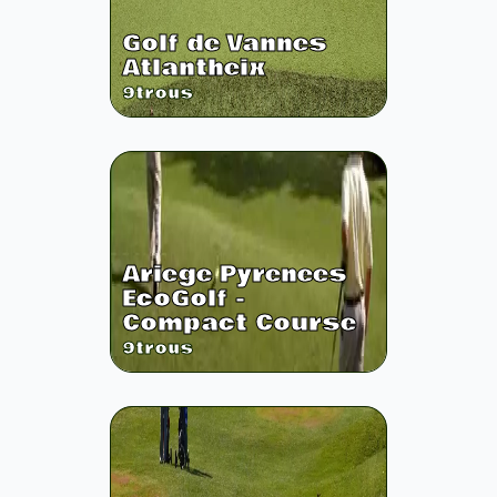
Golf de Vannes
Atlantheix
9
trous
Ariege Pyrenees
EcoGolf -
Compact Course
9
trous