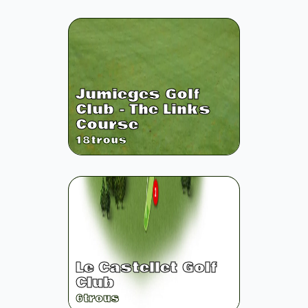
Jumieges Golf
Club - The Links
Course
18
trous
Le Castellet Golf
Club
6
trous