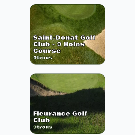
Saint-Donat Golf
Club - 9 Holes
Course
9
trous
Fleurance Golf
Club
9
trous