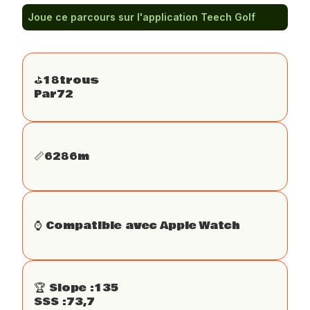
Joue ce parcours sur l'application Teech Golf
⛳️
18
trous
Par
72
📏
6286
m
⌚️ Compatible avec Apple Watch
🏆 Slope :
135
SSS :
73,7