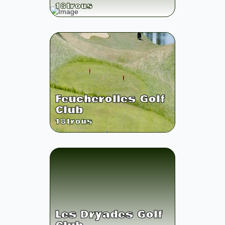
18
trous
Feucherolles Golf
Club
18
trous
Les Dryades Golf