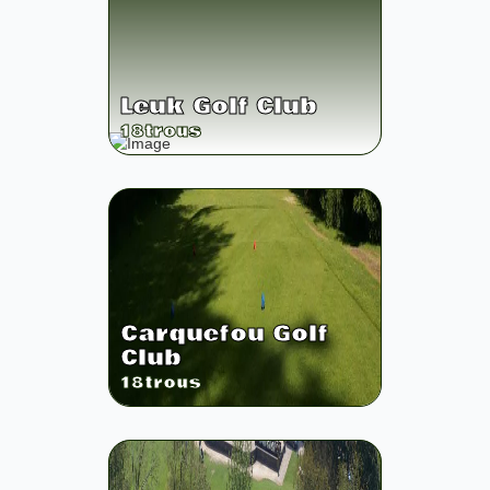
Leuk Golf Club
18
trous
Carquefou Golf
Club
18
trous