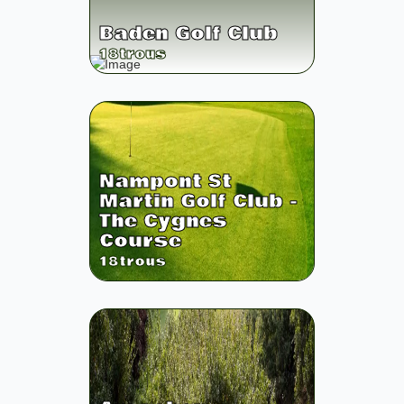
Baden Golf Club
18
trous
Nampont St
Martin Golf Club -
The Cygnes
Course
18
trous