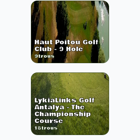
Haut Poitou Golf
Club - 9 Hole
9
trous
LykiaLinks Golf
Antalya - The
Championship
Course
18
trous