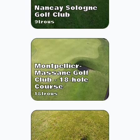
Nancay Sologne
Golf Club
9
trous
Montpellier-
Massane Golf
Club - 18-hole
Course
18
trous