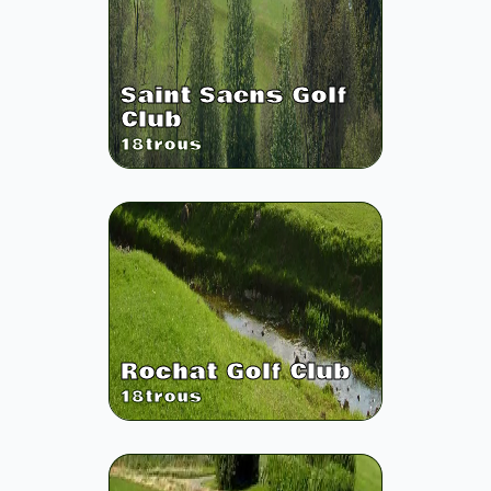
Saint Saens Golf
Club
18
trous
Rochat Golf Club
18
trous