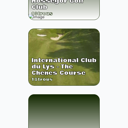
Hossegor Golf
Club
18
trous
International Club
du Lys - The
Chenes Course
18
trous