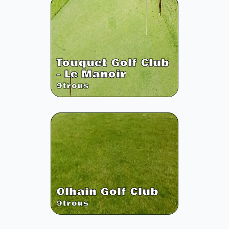
Touquet Golf Club
- Le Manoir
9
trous
Olhain Golf Club
9
trous