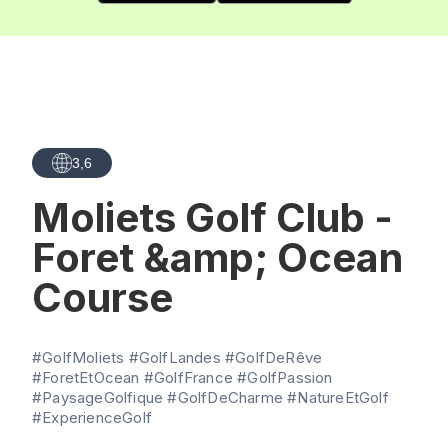
3,6
Moliets Golf Club -
Foret &amp; Ocean
Course
#GolfMoliets #GolfLandes #GolfDeRêve
#ForetEtOcean #GolfFrance #GolfPassion
#PaysageGolfique #GolfDeCharme #NatureEtGolf
#ExperienceGolf