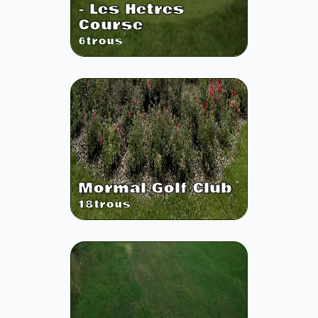
- Les Hetres
Course
6
trous
Mormal Golf Club
18
trous