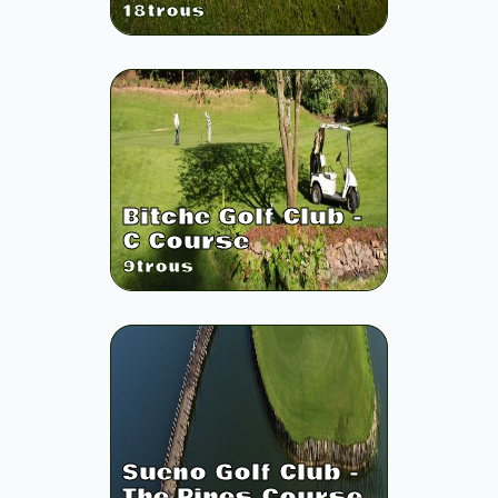
18
trous
Bitche Golf Club -
C Course
9
trous
Sueno Golf Club -
The Pines Course