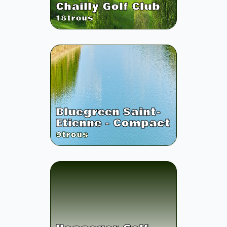
Chailly Golf Club
18
trous
Bluegreen Saint-
Etienne - Compact
9
trous