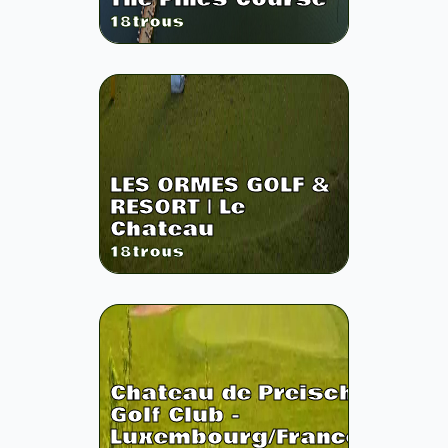
18
trous
LES ORMES GOLF &
RESORT | Le
Chateau
18
trous
Chateau de Preisch
Golf Club -
Luxembourg/France