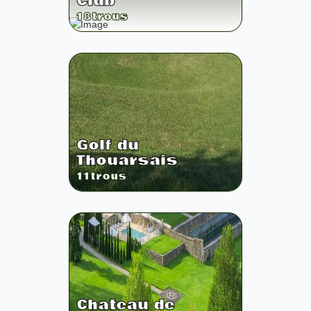
Club
18
trous
Golf du
Thouarsais
11
trous
Chateau de