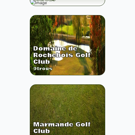
Domaine de
Rochebois Golf
Club
9
trous
Marmande Golf
Club