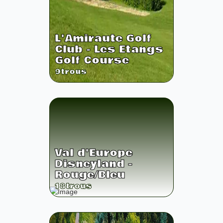
L'Amiraute Golf
Club - Les Etangs
Golf Course
9
trous
Val d'Europe
Disneyland -
Rouge/Bleu
18
trous