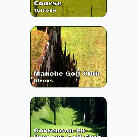
Course
18
trous
Manche Golf Club
9
trous
Correncon-En-