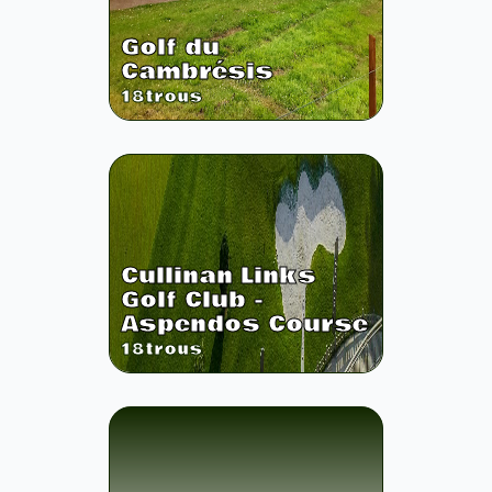
Golf du
Cambrésis
18
trous
Cullinan Links
Golf Club -
Aspendos Course
18
trous