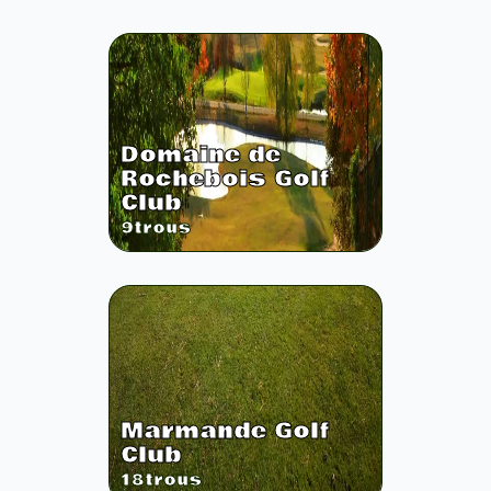
Domaine de
Rochebois Golf
Club
9
trous
Marmande Golf
Club
18
trous