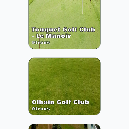
Touquet Golf Club
- Le Manoir
9
trous
Olhain Golf Club
9
trous