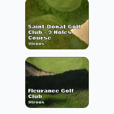
Saint-Donat Golf
Club - 9 Holes
Course
9
trous
Fleurance Golf
Club
9
trous