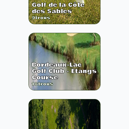
Golf de la Côte
des Sables
9
trous
Bordeaux-Lac
Golf Club - Etangs
Course
18
trous