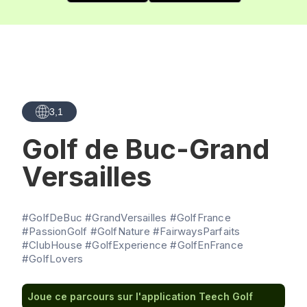
3,1
Golf de Buc-Grand
Versailles
#GolfDeBuc #GrandVersailles #GolfFrance
#PassionGolf #GolfNature #FairwaysParfaits
#ClubHouse #GolfExperience #GolfEnFrance
#GolfLovers
Joue ce parcours sur l'application Teech Golf