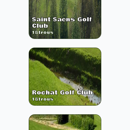
Saint Saens Golf
Club
18
trous
Rochat Golf Club
18
trous