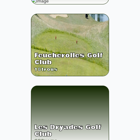
Feucherolles Golf
Club
18
trous
Les Dryades Golf
Club