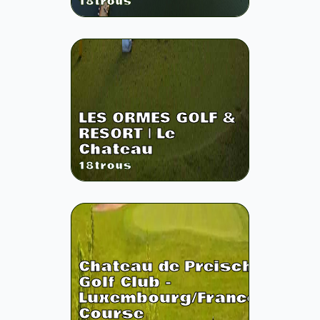
18
trous
LES ORMES GOLF &
RESORT | Le
Chateau
18
trous
Chateau de Preisch
Golf Club -
Luxembourg/France
Course