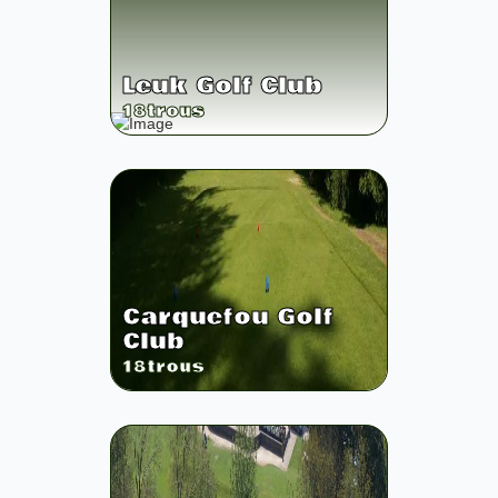
Leuk Golf Club
18
trous
Carquefou Golf
Club
18
trous