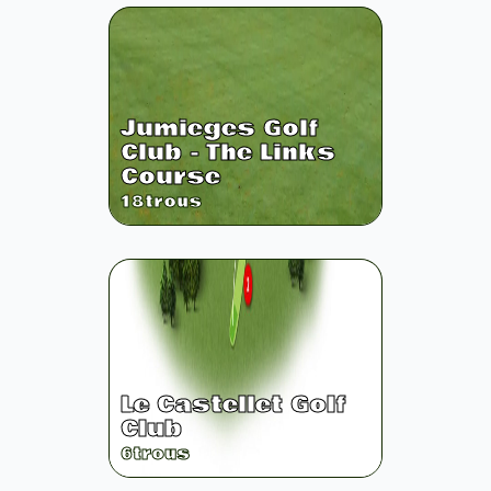
Jumieges Golf
Club - The Links
Course
18
trous
Le Castellet Golf
Club
6
trous