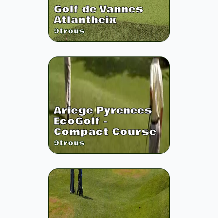
Golf de Vannes
Atlantheix
9
trous
Ariege Pyrenees
EcoGolf -
Compact Course
9
trous