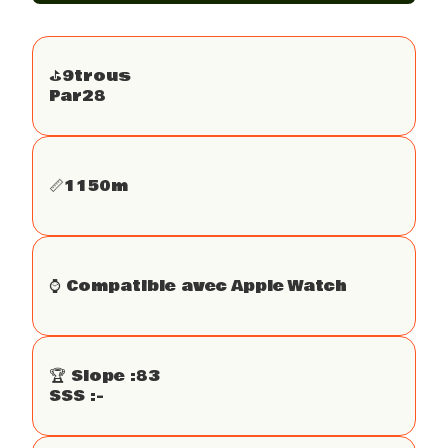
⛳️
9
trous
Par
28
📏
1150
m
⌚️ Compatible avec Apple Watch
🏆 Slope :
83
SSS :
-