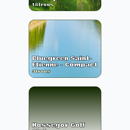
18
trous
Bluegreen Saint-
Etienne - Compact
9
trous
Hossegor Golf