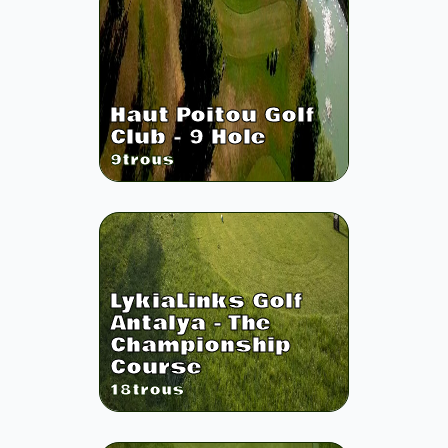
Haut Poitou Golf
Club - 9 Hole
9
trous
LykiaLinks Golf
Antalya - The
Championship
Course
18
trous