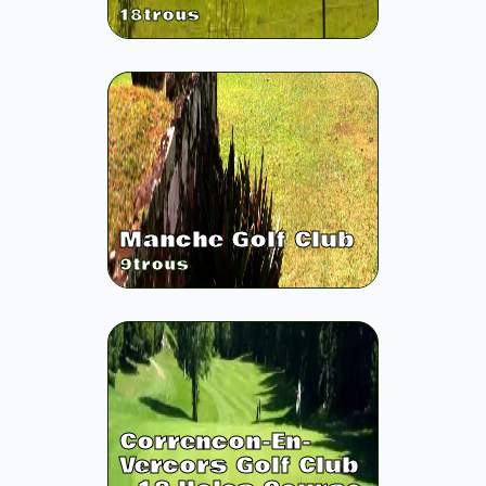
18
trous
Manche Golf Club
9
trous
Correncon-En-
Vercors Golf Club