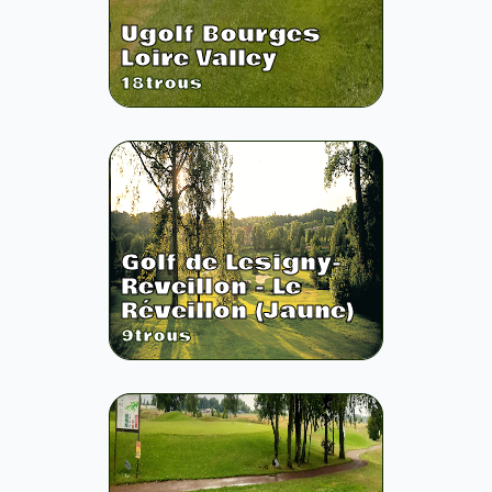
Ugolf Bourges
Loire Valley
18
trous
Golf de Lesigny-
Reveillon - Le
Réveillon (Jaune)
9
trous