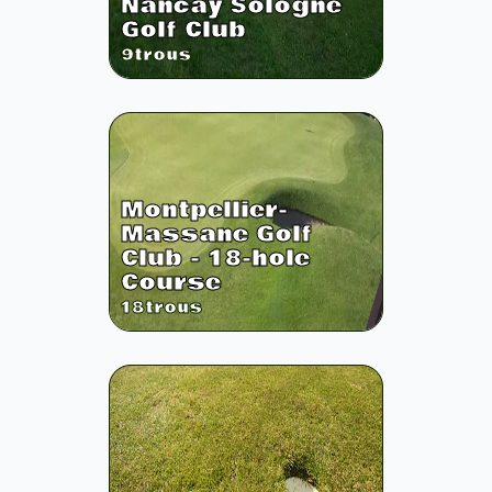
Nancay Sologne
Golf Club
9
trous
Montpellier-
Massane Golf
Club - 18-hole
Course
18
trous