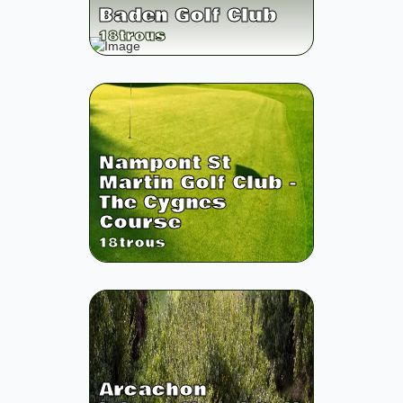
Baden Golf Club
18
trous
Nampont St
Martin Golf Club -
The Cygnes
Course
18
trous
Arcachon