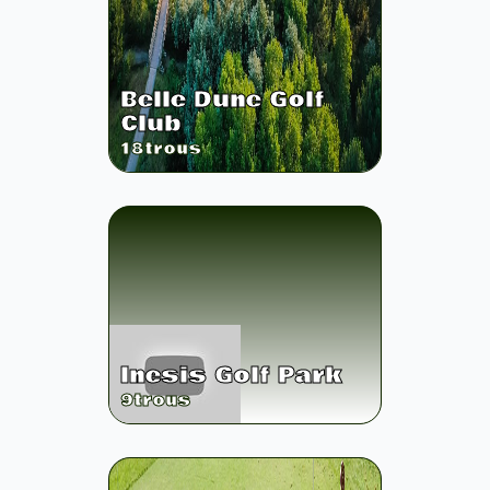
Belle Dune Golf
Club
18
trous
Inesis Golf Park
9
trous