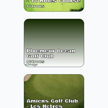
- 18 Holes Course
18
trous
Ploemeur Ocean
Golf Club
18
trous
Amiens Golf Club
- Les Hetres