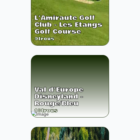
L'Amiraute Golf
Club - Les Etangs
Golf Course
9
trous
Val d'Europe
Disneyland -
Rouge/Bleu
18
trous