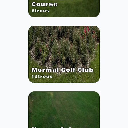
Course
6
trous
Mormal Golf Club
18
trous