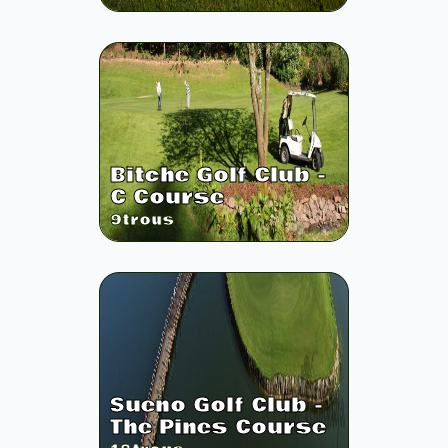
Bitche Golf Club -
C Course
9
trous
Sueno Golf Club -
The Pines Course