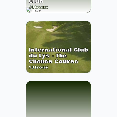
Club
18
trous
International Club
du Lys - The
Chenes Course
18
trous