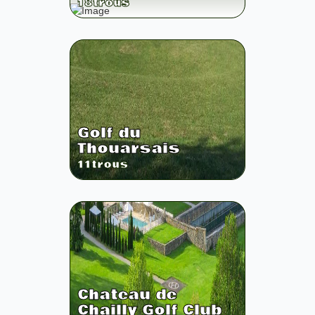
18
trous
Golf du
Thouarsais
11
trous
Chateau de
Chailly Golf Club