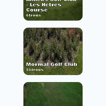
- Les Hetres
Course
6
trous
Mormal Golf Club
18
trous