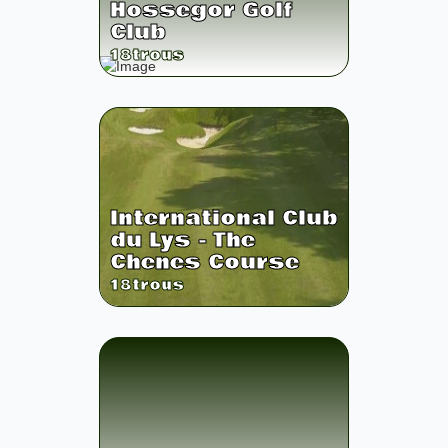
Hossegor Golf
Club
18
trous
International Club
du Lys - The
Chenes Course
18
trous