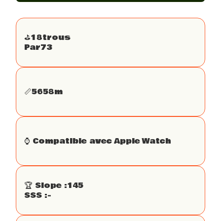
⛳️
18
trous
Par
73
📏
5658
m
⌚️ Compatible avec Apple Watch
🏆 Slope :
145
SSS :
-