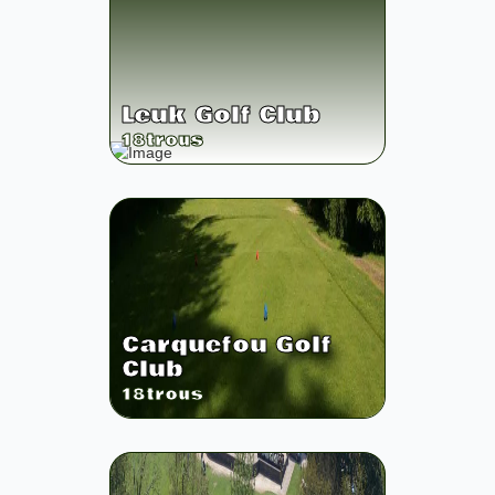
Leuk Golf Club
18
trous
Carquefou Golf
Club
18
trous