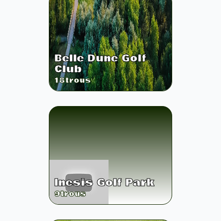
Belle Dune Golf
Club
18
trous
Inesis Golf Park
9
trous