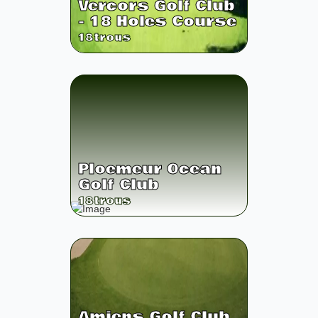
Vercors Golf Club
- 18 Holes Course
18
trous
Ploemeur Ocean
Golf Club
18
trous
Amiens Golf Club