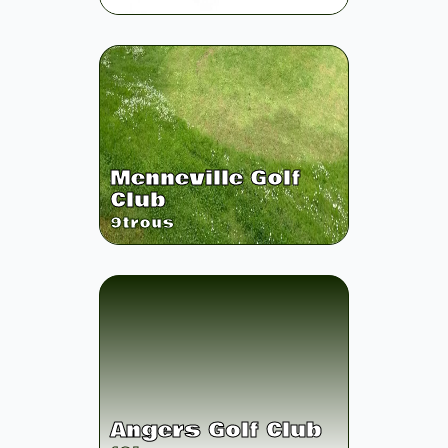
Menneville Golf
Club
9
trous
Angers Golf Club