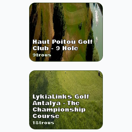
Haut Poitou Golf
Club - 9 Hole
9
trous
LykiaLinks Golf
Antalya - The
Championship
Course
18
trous