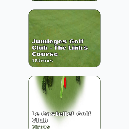
Jumieges Golf
Club - The Links
Course
18
trous
Le Castellet Golf
Club
6
trous