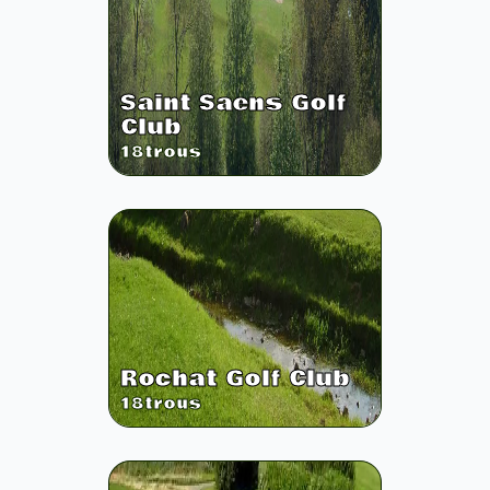
Saint Saens Golf
Club
18
trous
Rochat Golf Club
18
trous