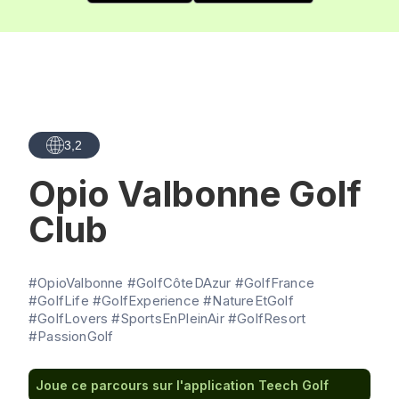
3,2
Opio Valbonne Golf
Club
#OpioValbonne #GolfCôteDAzur #GolfFrance
#GolfLife #GolfExperience #NatureEtGolf
#GolfLovers #SportsEnPleinAir #GolfResort
#PassionGolf
Joue ce parcours sur l'application Teech Golf