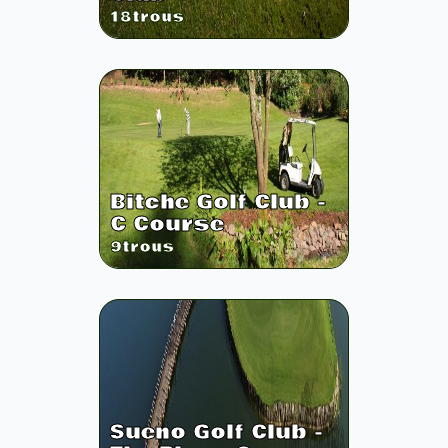
18
trous
Bitche Golf Club -
C Course
9
trous
Sueno Golf Club -