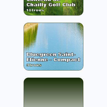
Chailly Golf Club
18
trous
Bluegreen Saint-
Etienne - Compact
9
trous