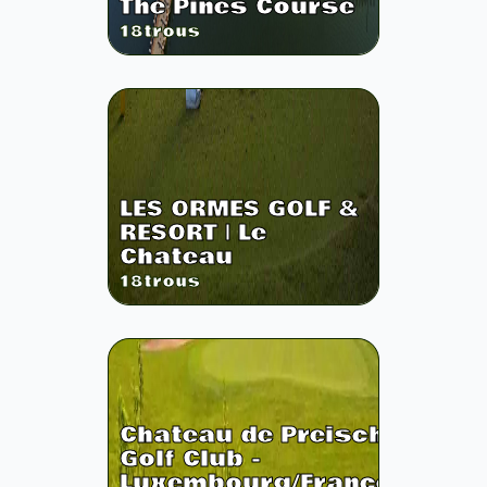
The Pines Course
18
trous
LES ORMES GOLF &
RESORT | Le
Chateau
18
trous
Chateau de Preisch
Golf Club -
Luxembourg/France