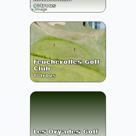
18
trous
Feucherolles Golf
Club
18
trous
Les Dryades Golf