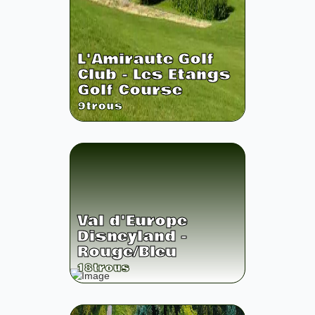
L'Amiraute Golf
Club - Les Etangs
Golf Course
9
trous
Val d'Europe
Disneyland -
Rouge/Bleu
18
trous