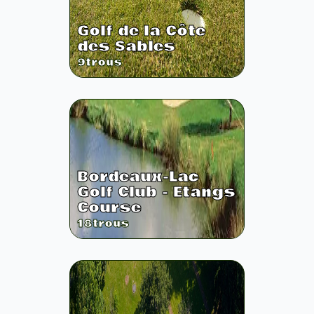
Golf de la Côte
des Sables
9
trous
Bordeaux-Lac
Golf Club - Etangs
Course
18
trous