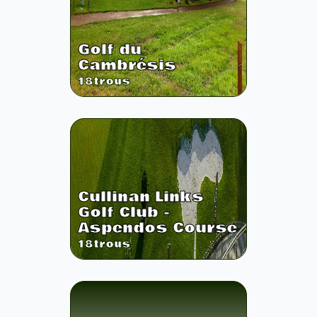
Golf du
Cambrésis
18
trous
Cullinan Links
Golf Club -
Aspendos Course
18
trous