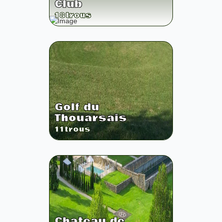
Club
18
trous
Golf du
Thouarsais
11
trous
Chateau de