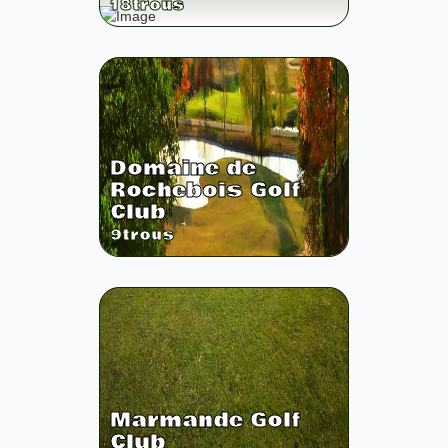
18
trous
Domaine de
Rochebois Golf
Club
9
trous
Marmande Golf
Club