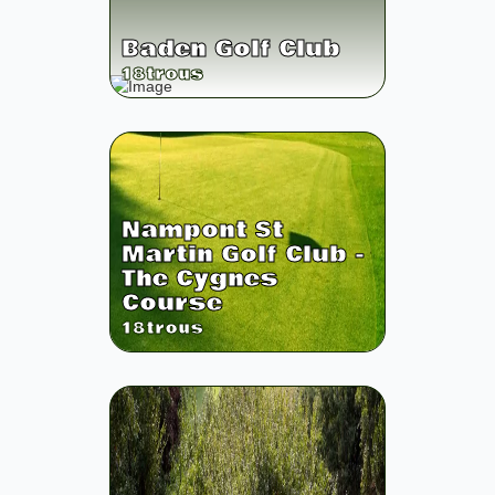
Baden Golf Club
18
trous
Nampont St
Martin Golf Club -
The Cygnes
Course
18
trous