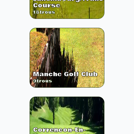
Course
18
trous
Manche Golf Club
9
trous
Correncon-En-