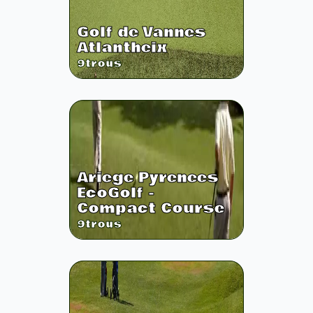
Golf de Vannes
Atlantheix
9
trous
Ariege Pyrenees
EcoGolf -
Compact Course
9
trous