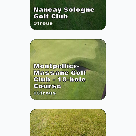
Nancay Sologne
Golf Club
9
trous
Montpellier-
Massane Golf
Club - 18-hole
Course
18
trous