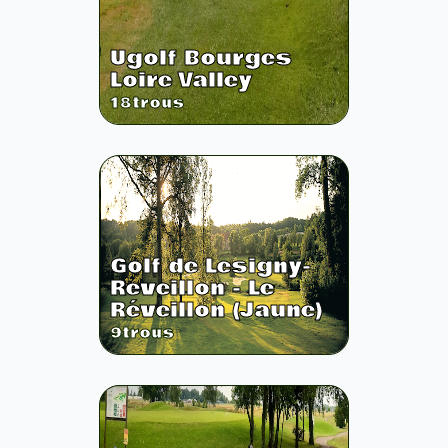
Ugolf Bourges
Loire Valley
18
trous
Golf de Lesigny-
Reveillon - Le
Réveillon (Jaune)
9
trous