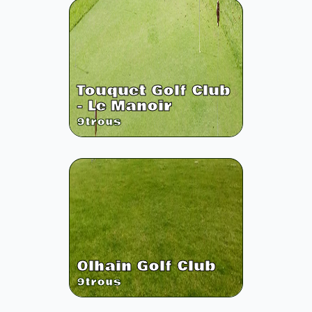
Touquet Golf Club
- Le Manoir
9
trous
Olhain Golf Club
9
trous