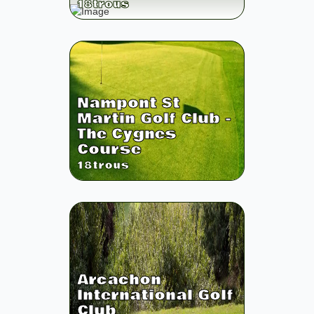
18
trous
Nampont St
Martin Golf Club -
The Cygnes
Course
18
trous
Arcachon
International Golf
Club