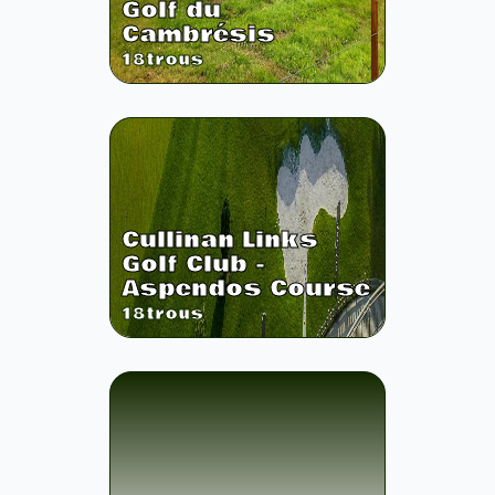
Golf du
Cambrésis
18
trous
Cullinan Links
Golf Club -
Aspendos Course
18
trous