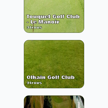
Touquet Golf Club
- Le Manoir
9
trous
Olhain Golf Club
9
trous