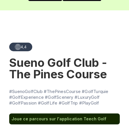
4,4
Sueno Golf Club -
The Pines Course
#SuenoGolfClub #ThePinesCourse #GolfTurquie
#GolfExperience #GolfScenery #LuxuryGolf
#GolfPassion #GolfLife #GolfTrip #PlayGolf
Joue ce parcours sur l'application Teech Golf