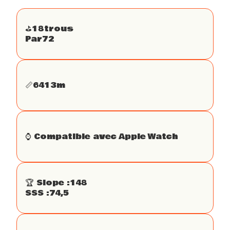
⛳️
18
trous
Par
72
📏
6413
m
⌚️ Compatible avec Apple Watch
🏆 Slope :
148
SSS :
74,5