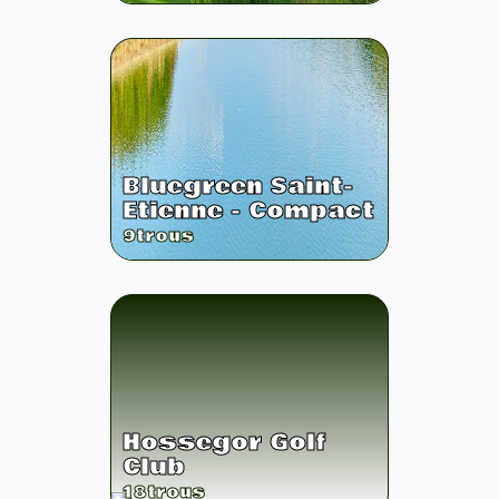
Bluegreen Saint-
Etienne - Compact
9
trous
Hossegor Golf
Club
18
trous