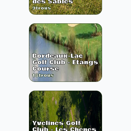
des Sables
9
trous
Bordeaux-Lac
Golf Club - Etangs
Course
18
trous
Yvelines Golf
Club - Les Chenes