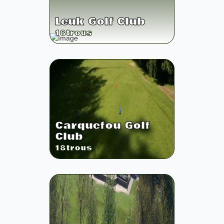
Leuk Golf Club
18
trous
Carquefou Golf
Club
18
trous