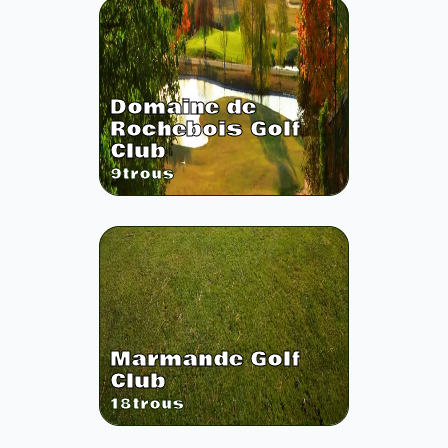
Domaine de
Rochebois Golf
Club
9
trous
Marmande Golf
Club
18
trous