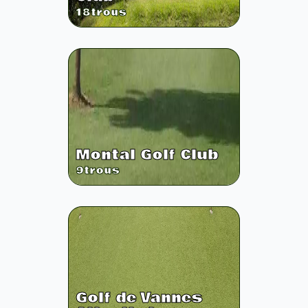
18
trous
Montal Golf Club
9
trous
Golf de Vannes