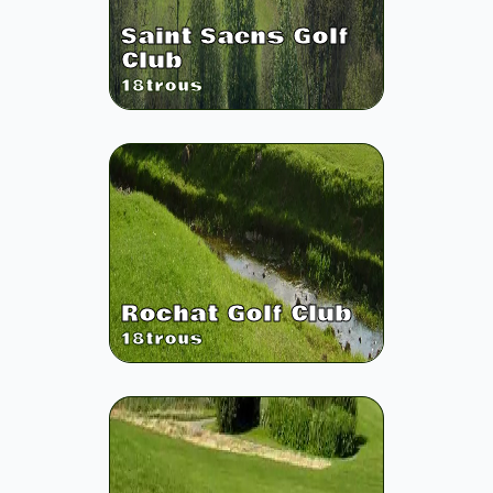
Saint Saens Golf
Club
18
trous
Rochat Golf Club
18
trous