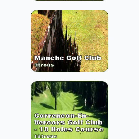
Manche Golf Club
9
trous
Correncon-En-
Vercors Golf Club
- 18 Holes Course
18
trous