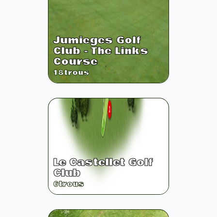
Jumieges Golf
Club - The Links
Course
18
trous
Le Castellet Golf
Club
6
trous