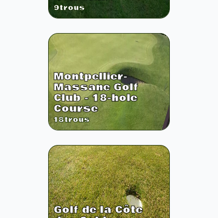
9
trous
Montpellier-
Massane Golf
Club - 18-hole
Course
18
trous
Golf de la Côte