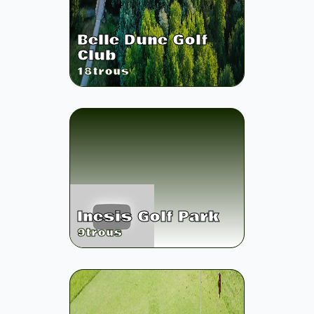
Belle Dune Golf
Club
18
trous
Inesis Golf Park
9
trous