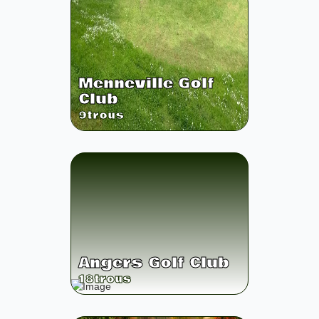
Menneville Golf
Club
9
trous
Angers Golf Club
18
trous