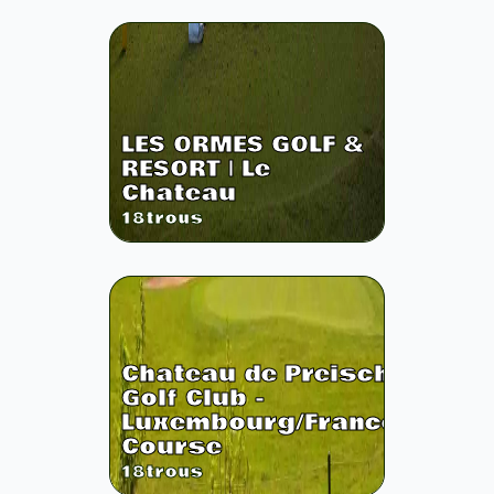
LES ORMES GOLF &
RESORT | Le
Chateau
18
trous
Chateau de Preisch
Golf Club -
Luxembourg/France
Course
18
trous