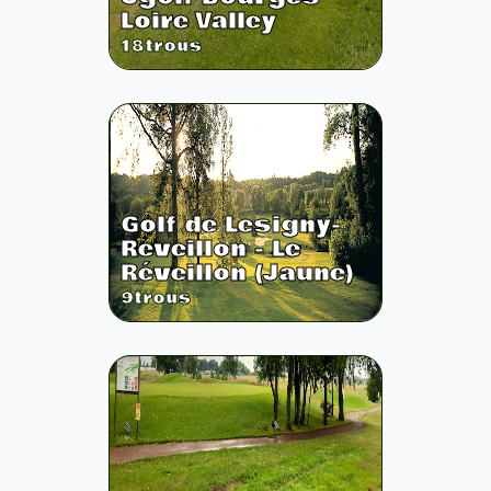
Loire Valley
18
trous
Golf de Lesigny-
Reveillon - Le
Réveillon (Jaune)
9
trous