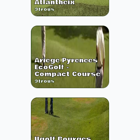
Atlantheix
9
trous
Ariege Pyrenees
EcoGolf -
Compact Course
9
trous
Ugolf Bourges