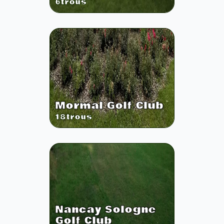
6
trous
Mormal Golf Club
18
trous
Nancay Sologne
Golf Club