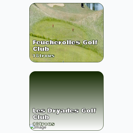
Feucherolles Golf
Club
18
trous
Les Dryades Golf
Club
18
trous