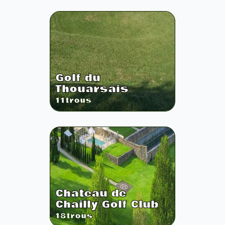
Golf du
Thouarsais
11
trous
Chateau de
Chailly Golf Club
18
trous