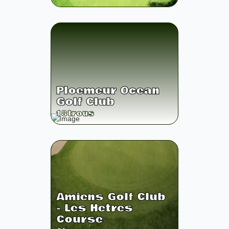
Ploemeur Ocean
Golf Club
18
trous
Amiens Golf Club
- Les Hetres
Course