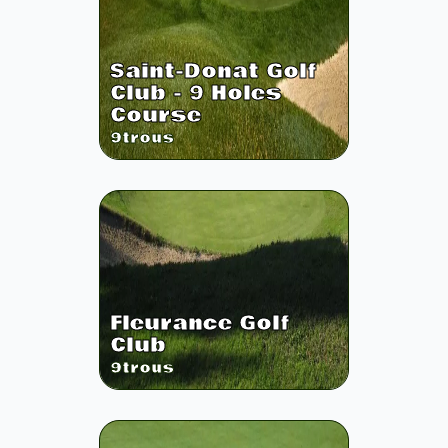
Saint-Donat Golf
Club - 9 Holes
Course
9
trous
Fleurance Golf
Club
9
trous