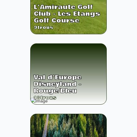
L'Amiraute Golf
Club - Les Etangs
Golf Course
9
trous
Val d'Europe
Disneyland -
Rouge/Bleu
18
trous