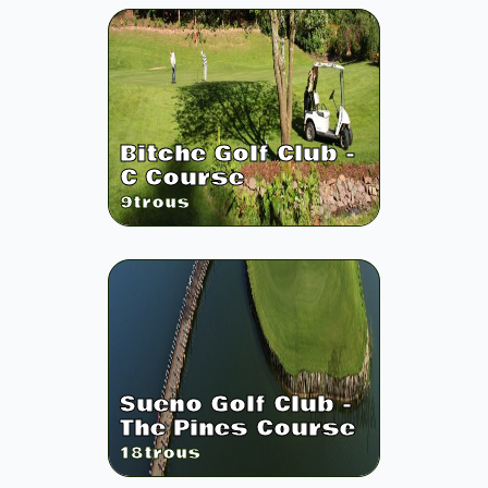
Bitche Golf Club -
C Course
9
trous
Sueno Golf Club -
The Pines Course
18
trous