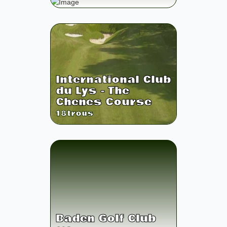
International Club
du Lys - The
Chenes Course
18
trous
Baden Golf Club