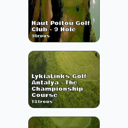
Haut Poitou Golf
Club - 9 Hole
9
trous
LykiaLinks Golf
Antalya - The
Championship
Course
18
trous