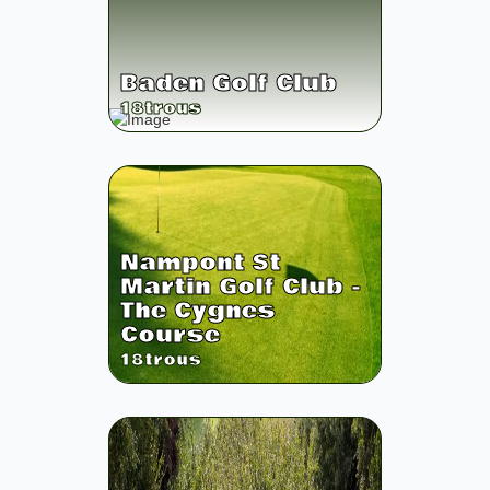
Baden Golf Club
18
trous
Nampont St
Martin Golf Club -
The Cygnes
Course
18
trous