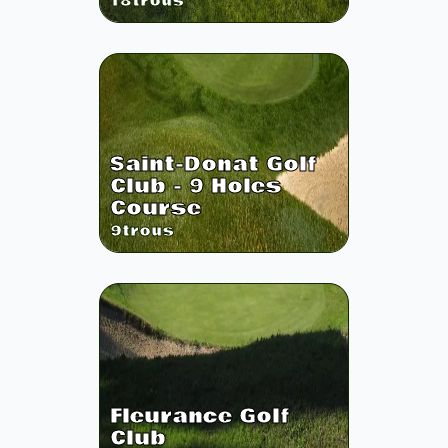
18
trous
Saint-Donat Golf
Club - 9 Holes
Course
9
trous
Fleurance Golf
Club