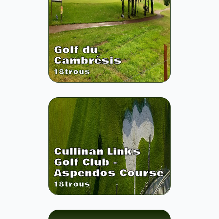
Golf du
Cambrésis
18
trous
Cullinan Links
Golf Club -
Aspendos Course
18
trous