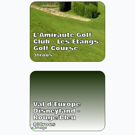
L'Amiraute Golf
Club - Les Etangs
Golf Course
9
trous
Val d'Europe
Disneyland -
Rouge/Bleu
18
trous