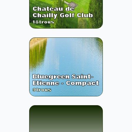
Chateau de
Chailly Golf Club
18
trous
Bluegreen Saint-
Etienne - Compact
9
trous