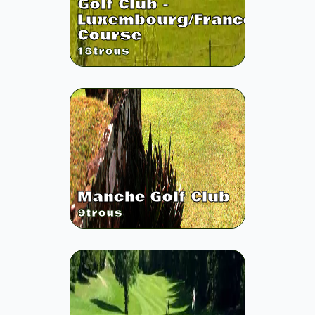
Golf Club -
Luxembourg/France
Course
18
trous
Manche Golf Club
9
trous