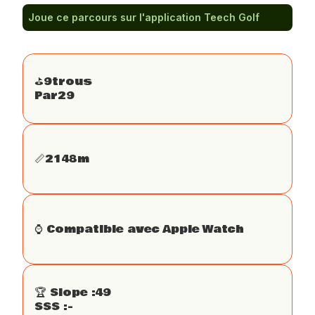
Joue ce parcours sur l'application Teech Golf
⛳️
9
trous
Par
29
📏
2148
m
⌚️ Compatible avec Apple Watch
🏆 Slope :
49
SSS :
-