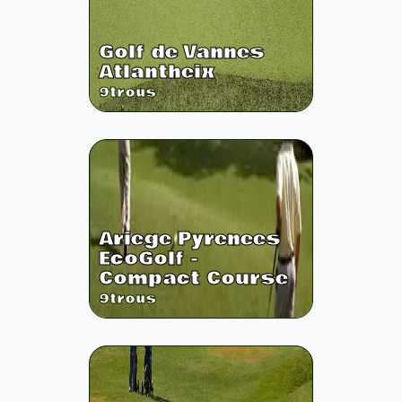
Golf de Vannes
Atlantheix
9
trous
Ariege Pyrenees
EcoGolf -
Compact Course
9
trous