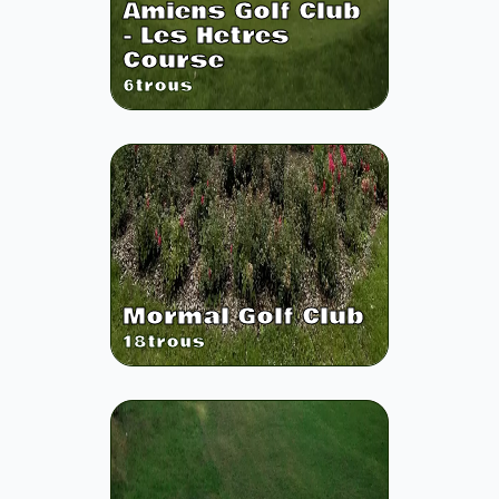
Amiens Golf Club
- Les Hetres
Course
6
trous
Mormal Golf Club
18
trous