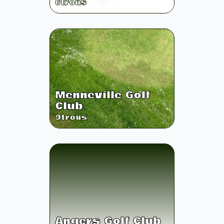
6
trous
Menneville Golf
Club
9
trous
Angers Golf Club