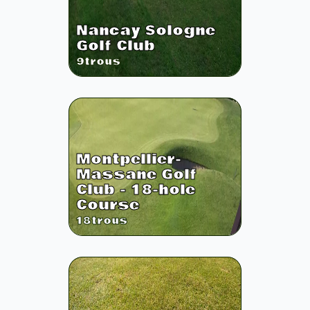
Nancay Sologne
Golf Club
9
trous
Montpellier-
Massane Golf
Club - 18-hole
Course
18
trous