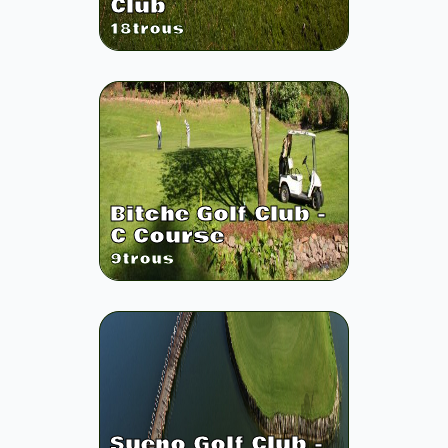
Club
18
trous
Bitche Golf Club -
C Course
9
trous
Sueno Golf Club -