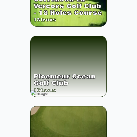
Vercors Golf Club
- 18 Holes Course
18
trous
Ploemeur Ocean
Golf Club
18
trous