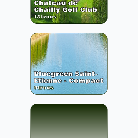
Chateau de
Chailly Golf Club
18
trous
Bluegreen Saint-
Etienne - Compact
9
trous