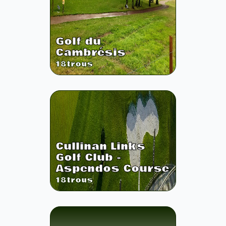
Golf du
Cambrésis
18
trous
Cullinan Links
Golf Club -
Aspendos Course
18
trous