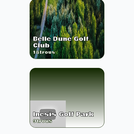
Belle Dune Golf
Club
18
trous
Inesis Golf Park
9
trous