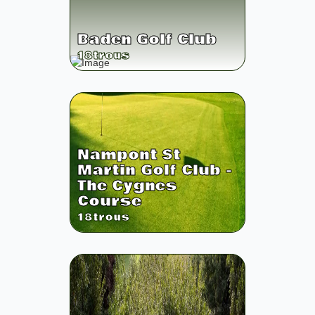
Baden Golf Club
18
trous
Nampont St
Martin Golf Club -
The Cygnes
Course
18
trous