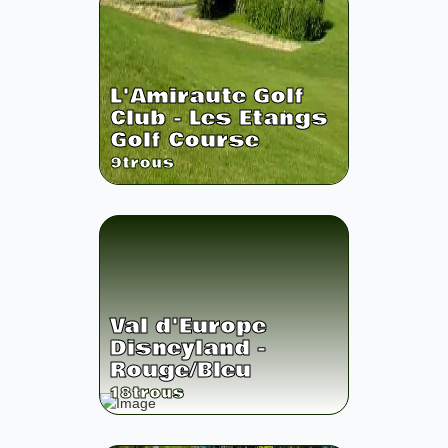
L'Amiraute Golf
Club - Les Etangs
Golf Course
9
trous
Val d'Europe
Disneyland -
Rouge/Bleu
18
trous