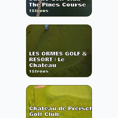
The Pines Course
18
trous
LES ORMES GOLF &
RESORT | Le
Chateau
18
trous
Chateau de Preisch
Golf Club -