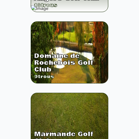
18
trous
Domaine de
Rochebois Golf
Club
9
trous
Marmande Golf