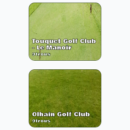
Touquet Golf Club
- Le Manoir
9
trous
Olhain Golf Club
9
trous