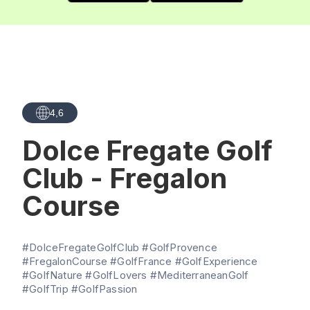
4,6
Dolce Fregate Golf
Club - Fregalon
Course
#DolceFregateGolfClub #GolfProvence
#FregalonCourse #GolfFrance #GolfExperience
#GolfNature #GolfLovers #MediterraneanGolf
#GolfTrip #GolfPassion