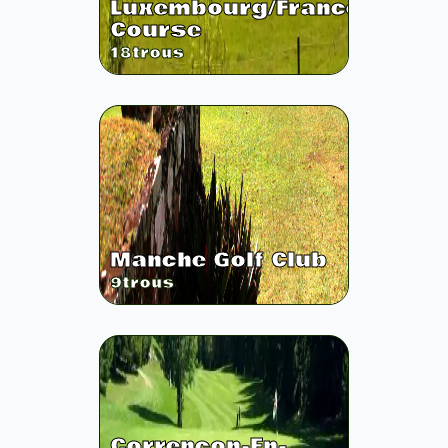
Luxembourg/France
Course
18
trous
Manche Golf Club
9
trous
Correncon-En-