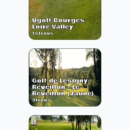
Ugolf Bourges
Loire Valley
18
trous
Golf de Lesigny-
Reveillon - Le
Réveillon (Jaune)
9
trous