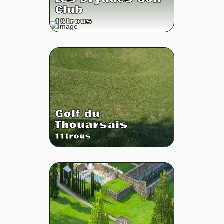
Club
18
trous
Golf du
Thouarsais
11
trous