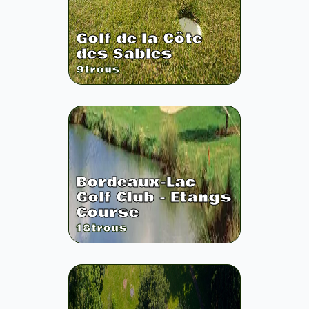
Golf de la Côte
des Sables
9
trous
Bordeaux-Lac
Golf Club - Etangs
Course
18
trous