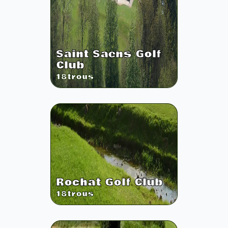
Saint Saens Golf
Club
18
trous
Rochat Golf Club
18
trous