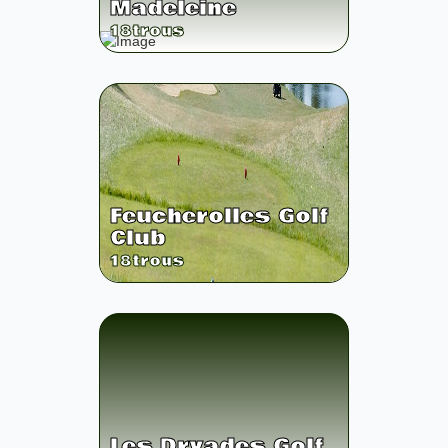
Madeleine
18
trous
Feucherolles Golf
Club
18
trous
Les Dryades Golf