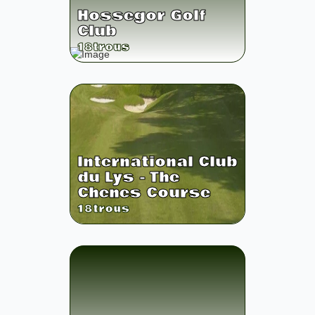
Hossegor Golf
Club
18
trous
International Club
du Lys - The
Chenes Course
18
trous