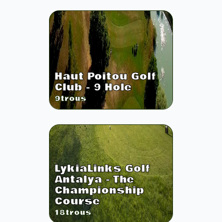
Haut Poitou Golf
Club - 9 Hole
9
trous
LykiaLinks Golf
Antalya - The
Championship
Course
18
trous