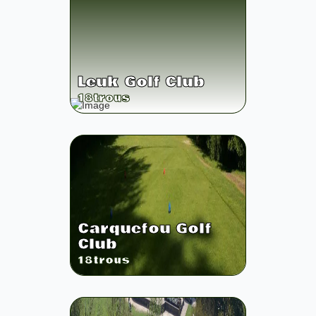
Leuk Golf Club
18
trous
Carquefou Golf
Club
18
trous