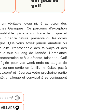
ont joué ce
golf
 un véritable joyau niché au cœur des
tes Garrigues. Ce parcours d’exception
noubliable grâce à son tracé technique et
ns un cadre naturel préservé où les ocres
ique. Que vous soyez joueur amateur ou
qualité irréprochable des fairways et des
nus tout au long de l’année. L’ambiance
concentration et à la détente, faisant du Golf
vilégiée pour vos week-ends ou stages de
 ou une sortie en famille, n’hésitez pas à
ues.com/ et réservez votre prochaine partie
, challenge et convivialité se conjuguent
es.com/
0 VILLARS