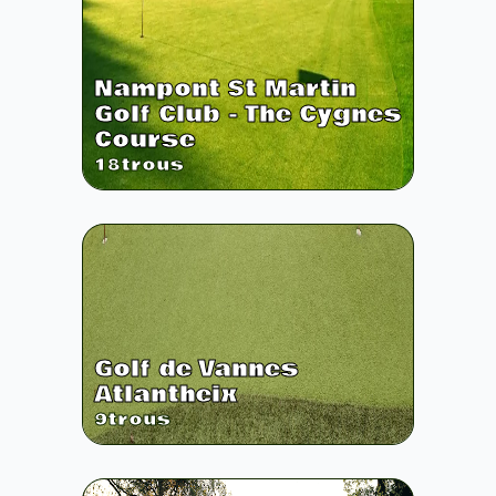
Nampont St Martin
Golf Club - The Cygnes
Course
18
trous
Golf de Vannes
Atlantheix
9
trous