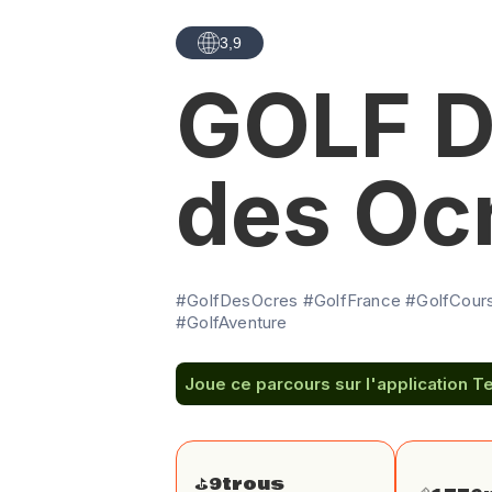
3,9
GOLF D
des Oc
#GolfDesOcres #GolfFrance #GolfCours
#GolfAventure
Joue ce parcours sur l'application T
⛳️
9
trous