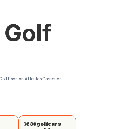
 Golf
GolfPassion #HautesGarrigues
🏌
630
golfeurs