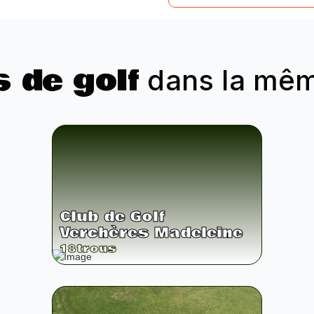
s de golf
dans la même
Club de Golf
Verchères Madeleine
18
trous