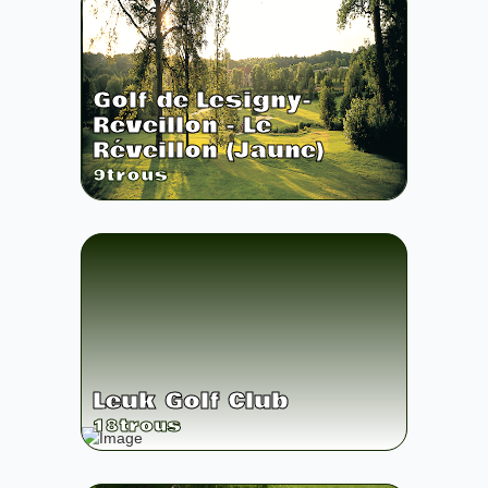
Golf de Lesigny-
Reveillon - Le
Réveillon (Jaune)
9
trous
Leuk Golf Club
18
trous