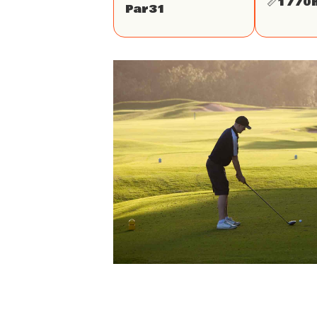
📏
1770
Par
31