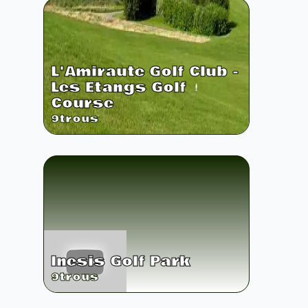
L'Amiraute Golf Club -
Les Etangs Golf
Course
9
trous
Inesis Golf Park
9
trous