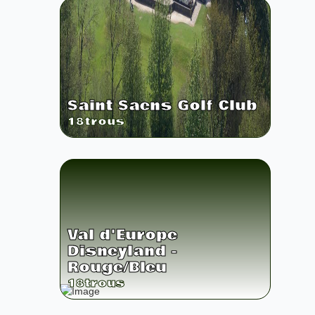
Saint Saens Golf Club
18
trous
Val d'Europe
Disneyland -
Rouge/Bleu
18
trous