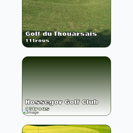
Golf du Thouarsais
11
trous
Hossegor Golf Club
18
trous