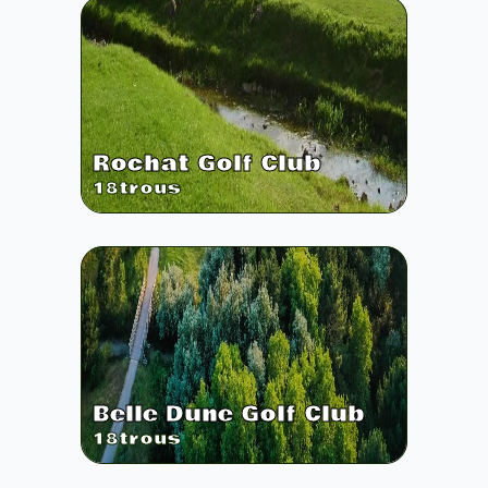
Rochat Golf Club
18
trous
Belle Dune Golf Club
18
trous