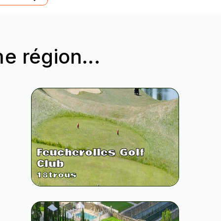
 région...
Feucherolles Golf
Club
18
trous