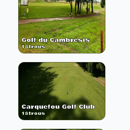
Golf du Cambrésis
18
trous
Carquefou Golf Club
18
trous