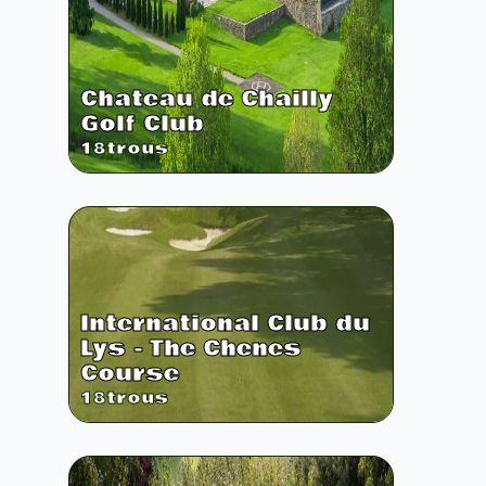
Chateau de Chailly
Golf Club
18
trous
International Club du
Lys - The Chenes
Course
18
trous