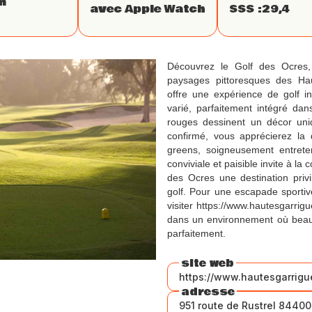
m
avec Apple Watch
SSS :
29,4
Découvrez le Golf des Ocres,
paysages pittoresques des Hau
offre une expérience de golf i
varié, parfaitement intégré da
rouges dessinent un décor un
confirmé, vous apprécierez la 
greens, soigneusement entrete
conviviale et paisible invite à la 
des Ocres une destination pri
golf. Pour une escapade sportive
visiter https://www.hautesgarrig
dans un environnement où beauté
parfaitement.
site web
https://www.hautesgarrigu
adresse
951 route de Rustrel 8440