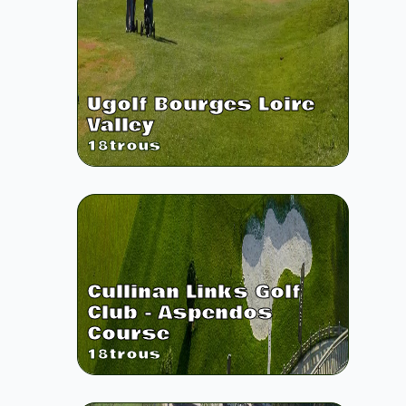
Ugolf Bourges Loire
Valley
18
trous
Cullinan Links Golf
Club - Aspendos
Course
18
trous