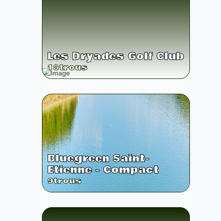
Les Dryades Golf Club
18
trous
Bluegreen Saint-
Etienne - Compact
9
trous