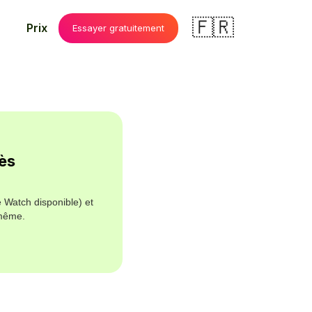
🇫🇷
Prix
Essayer gratuitement
ès
e Watch disponible) et
-même.