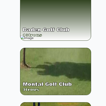
Baden Golf Club
18
trous
Montal Golf Club
9
trous