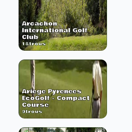
Arcachon
International Golf
Club
18
trous
Ariege Pyrenees
EcoGolf - Compact
Course
9
trous