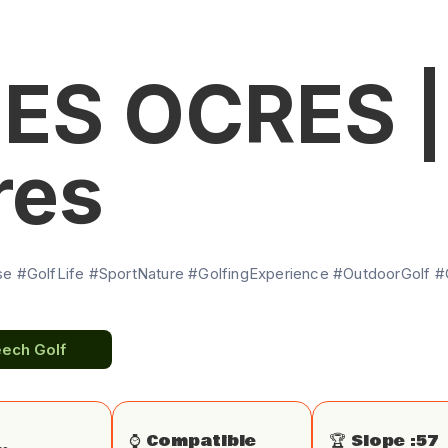
ES OCRES |
res
e #GolfLife #SportNature #GolfingExperience #OutdoorGolf #
eech Golf
⌚️ Compatible
🏆 Slope :
57