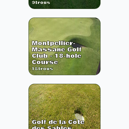
9
trous
Montpellier-
Massane Golf
Club - 18-hole
Course
18
trous
Golf de la Côte
des Sables