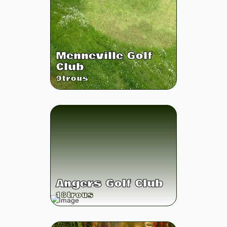
Menneville Golf
Club
9
trous
Angers Golf Club
18
trous