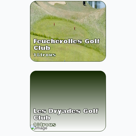
Feucherolles Golf
Club
18
trous
Les Dryades Golf
Club
18
trous