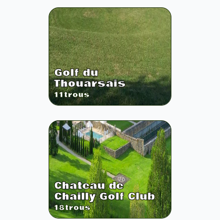
Golf du
Thouarsais
11
trous
Chateau de
Chailly Golf Club
18
trous