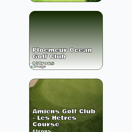
Ploemeur Ocean
Golf Club
18
trous
Amiens Golf Club
- Les Hetres
Course
6
trous