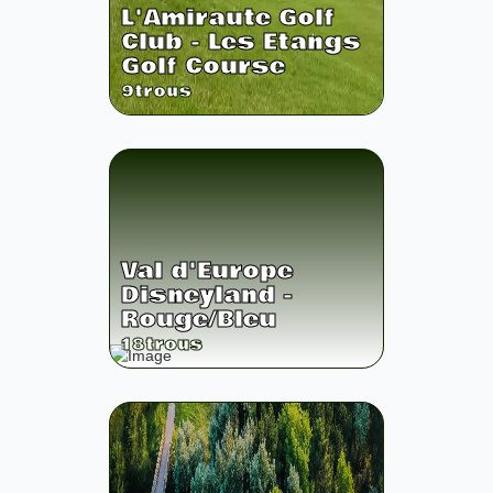
L'Amiraute Golf
Club - Les Etangs
Golf Course
9
trous
Val d'Europe
Disneyland -
Rouge/Bleu
18
trous