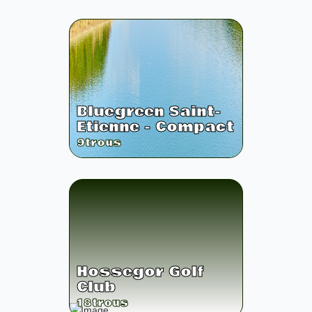
Bluegreen Saint-
Etienne - Compact
9
trous
Hossegor Golf
Club
18
trous