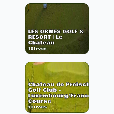
LES ORMES GOLF &
RESORT | Le
Chateau
18
trous
Chateau de Preisch
Golf Club -
Luxembourg/France
Course
18
trous