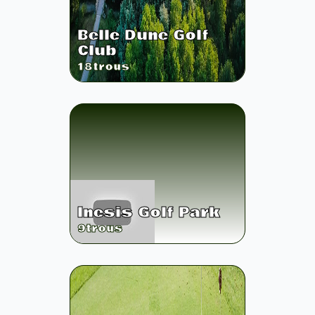
Belle Dune Golf
Club
18
trous
Inesis Golf Park
9
trous