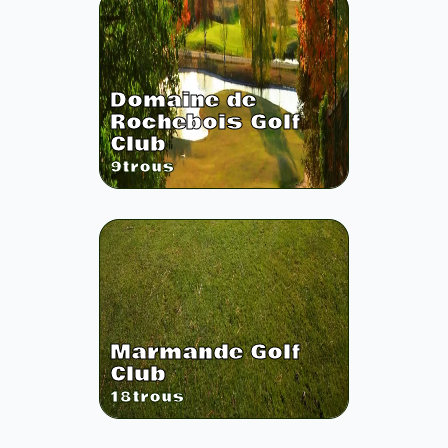
Domaine de
Rochebois Golf
Club
9
trous
Marmande Golf
Club
18
trous