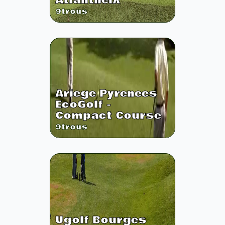
Atlantheix
9
trous
Ariege Pyrenees
EcoGolf -
Compact Course
9
trous
Ugolf Bourges