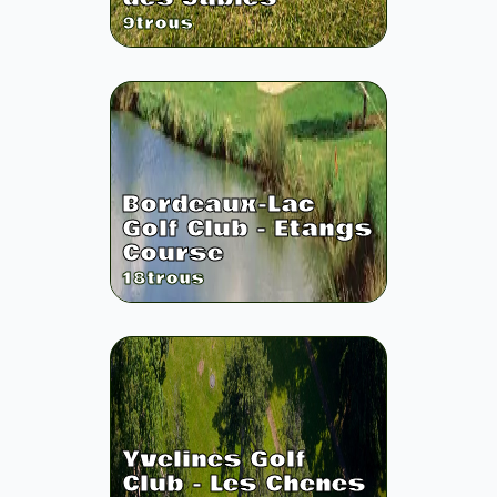
9
trous
Bordeaux-Lac
Golf Club - Etangs
Course
18
trous
Yvelines Golf
Club - Les Chenes