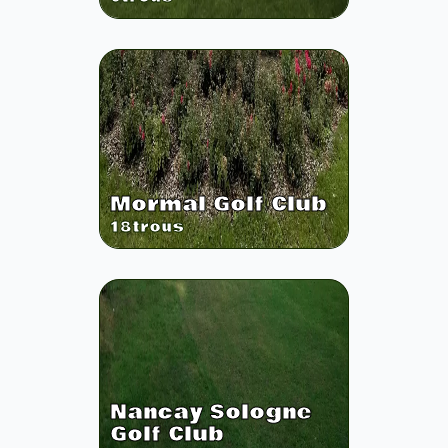
Mormal Golf Club
18
trous
Nancay Sologne
Golf Club