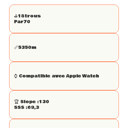
⛳️
18
trous
Par
70
📏
5350
m
⌚️ Compatible avec Apple Watch
🏆 Slope :
130
SSS :
69,3