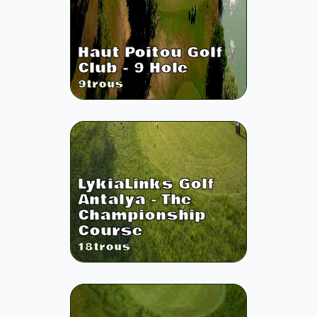
Haut Poitou Golf
Club - 9 Hole
9
trous
LykiaLinks Golf
Antalya - The
Championship
Course
18
trous