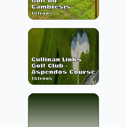
Golf du
Cambrésis
18
trous
Cullinan Links
Golf Club -
Aspendos Course
18
trous