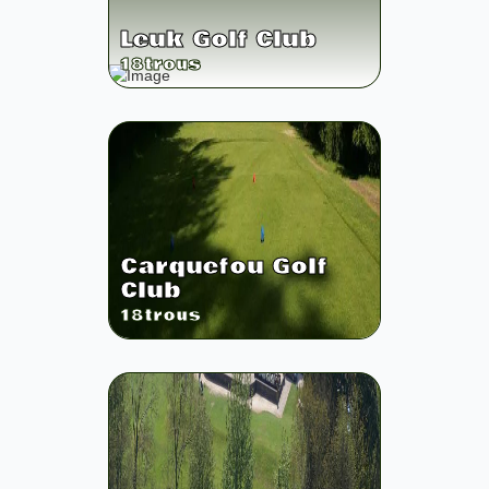
Leuk Golf Club
18
trous
Carquefou Golf
Club
18
trous