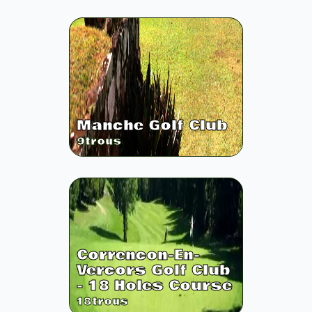
Manche Golf Club
9
trous
Correncon-En-
Vercors Golf Club
- 18 Holes Course
18
trous