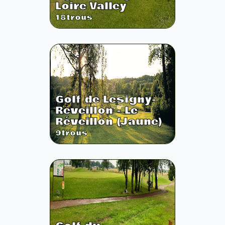
Loire Valley
18
trous
Golf de Lesigny-
Reveillon - Le
Réveillon (Jaune)
9
trous