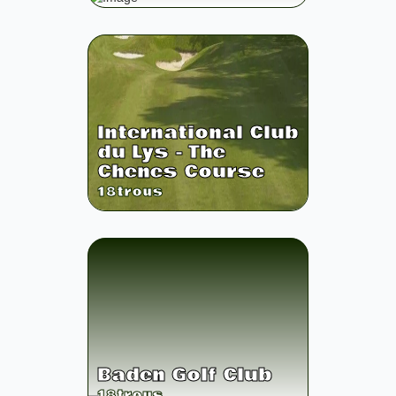
International Club
du Lys - The
Chenes Course
18
trous
Baden Golf Club
18
trous