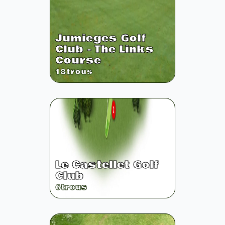
Jumieges Golf
Club - The Links
Course
18
trous
Le Castellet Golf
Club
6
trous