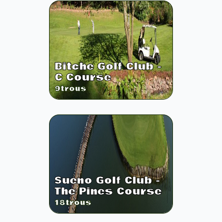
Bitche Golf Club -
C Course
9
trous
Sueno Golf Club -
The Pines Course
18
trous