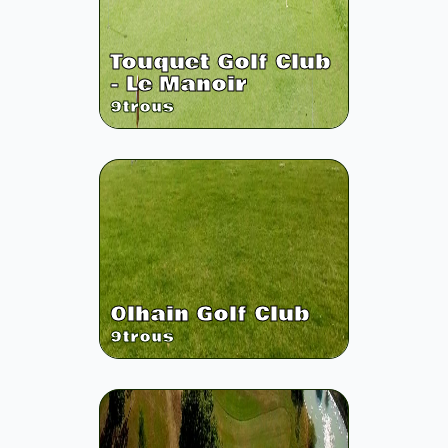
Touquet Golf Club
- Le Manoir
9
trous
Olhain Golf Club
9
trous