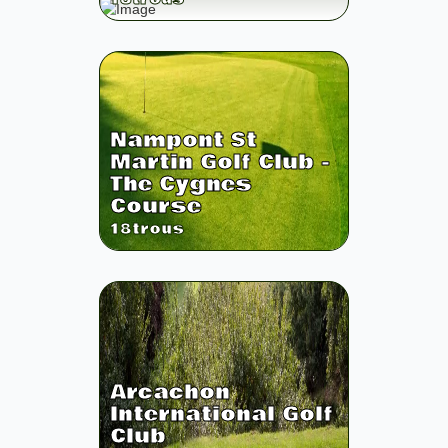
Nampont St
Martin Golf Club -
The Cygnes
Course
18
trous
Arcachon
International Golf
Club