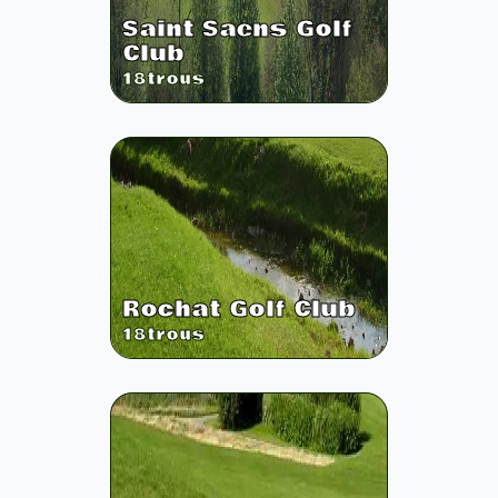
Saint Saens Golf
Club
18
trous
Rochat Golf Club
18
trous