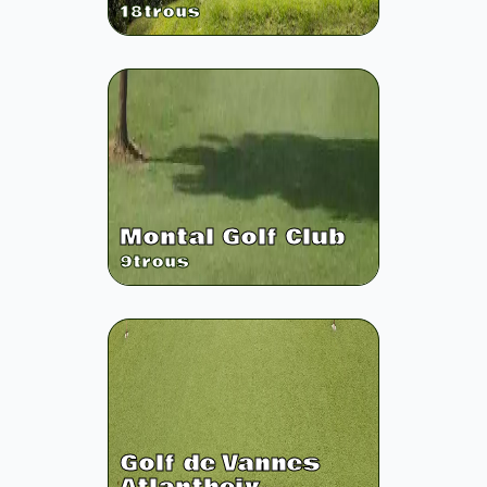
18
trous
Montal Golf Club
9
trous
Golf de Vannes