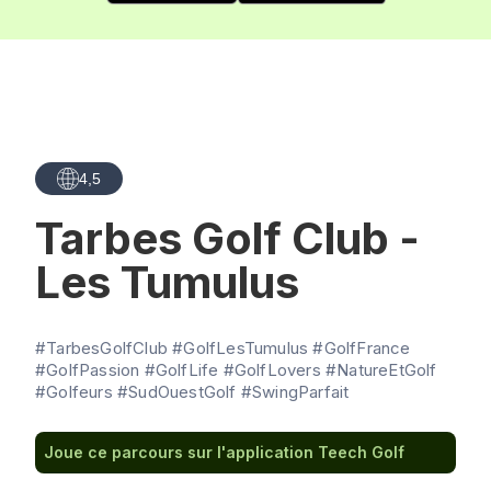
4,5
Tarbes Golf Club -
Les Tumulus
#TarbesGolfClub #GolfLesTumulus #GolfFrance
#GolfPassion #GolfLife #GolfLovers #NatureEtGolf
#Golfeurs #SudOuestGolf #SwingParfait
Joue ce parcours sur l'application Teech Golf