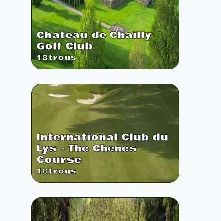
Chateau de Chailly
Golf Club
18
trous
International Club du
Lys - The Chenes
Course
18
trous