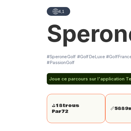
4,1
Speron
#SperoneGolf #GolfDeLuxe #GolfFrance
#PassionGolf
Joue ce parcours sur l'application T
⛳️
18
trous
📏
5889
Par
72