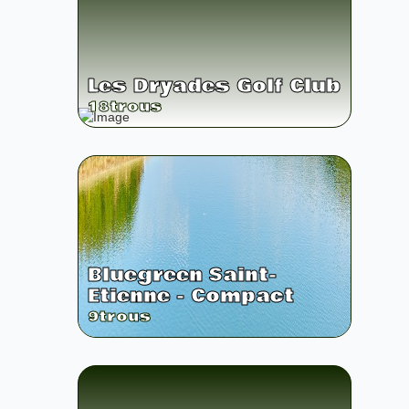
Les Dryades Golf Club
18
trous
Bluegreen Saint-
Etienne - Compact
9
trous