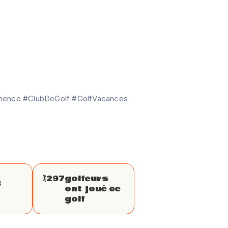
rience #ClubDeGolf #GolfVacances
🏌
297
golfeurs
3
ont joué ce
golf