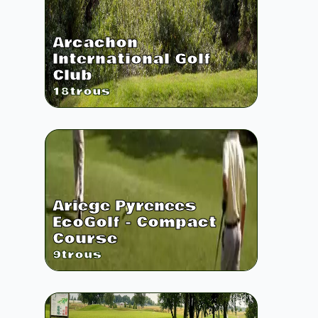
Arcachon
International Golf
Club
18
trous
Ariege Pyrenees
EcoGolf - Compact
Course
9
trous