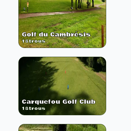
Golf du Cambrésis
18
trous
Carquefou Golf Club
18
trous