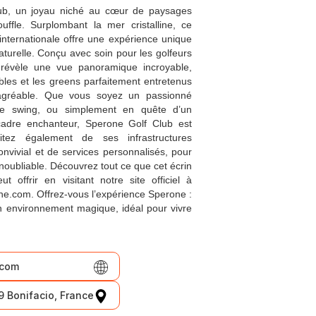
ub, un joyau niché au cœur de paysages
ffle. Surplombant la mer cristalline, ce
nternationale offre une expérience unique
 naturelle. Conçu avec soin pour les golfeurs
révèle une vue panoramique incroyable,
bles et les greens parfaitement entretenus
 agréable. Que vous soyez un passionné
tre swing, ou simplement en quête d’un
dre enchanteur, Sperone Golf Club est
fitez également de ses infrastructures
vivial et de services personnalisés, pour
 inoubliable. Découvrez tout ce que cet écrin
 offrir en visitant notre site officiel à
ne.com. Offrez-vous l’expérience Sperone :
n environnement magique, idéal pour vivre
.com
 Bonifacio, France