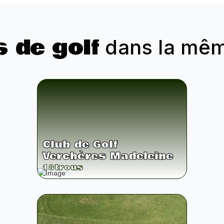
s de golf
dans la même
Club de Golf
Verchères Madeleine
18
trous