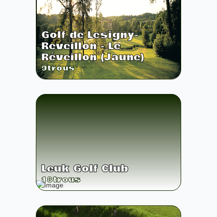
Golf de Lesigny-
Reveillon - Le
Réveillon (Jaune)
9
trous
Leuk Golf Club
18
trous