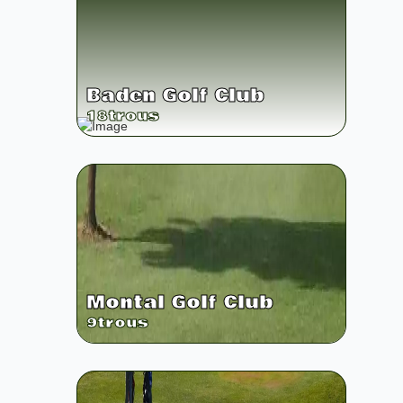
Baden Golf Club
18
trous
Montal Golf Club
9
trous