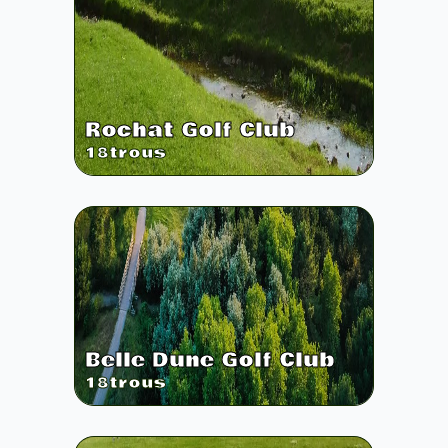
Rochat Golf Club
18
trous
Belle Dune Golf Club
18
trous