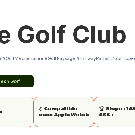
e Golf Club
 #GolfMediterranee #GolfPaysage #FairwayParfait #GolfExpe
eech Golf
⌚️ Compatible
🏆 Slope :
14
m
avec Apple Watch
SSS :
-