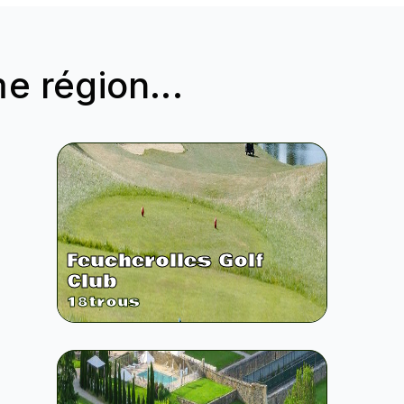
 région...
Feucherolles Golf
Club
18
trous