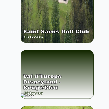
Saint Saens Golf Club
18
trous
Val d'Europe
Disneyland -
Rouge/Bleu
18
trous