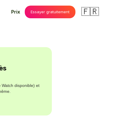
🇫🇷
Prix
Essayer gratuitement
ès
e Watch disponible) et
-même.