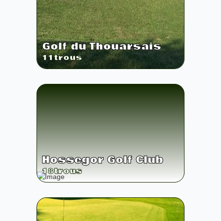
Golf du Thouarsais
11
trous
Hossegor Golf Club
18
trous