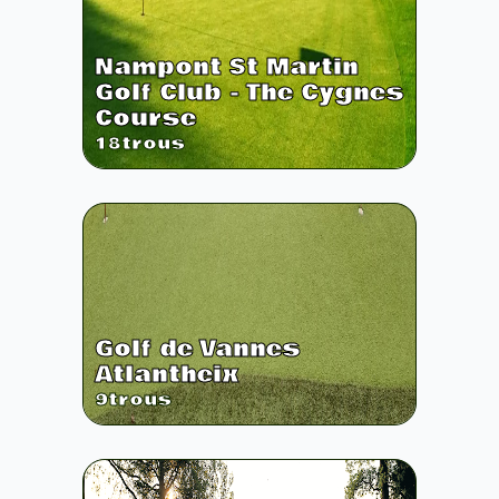
Nampont St Martin
Golf Club - The Cygnes
Course
18
trous
Golf de Vannes
Atlantheix
9
trous