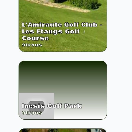
L'Amiraute Golf Club -
Les Etangs Golf
Course
9
trous
Inesis Golf Park
9
trous