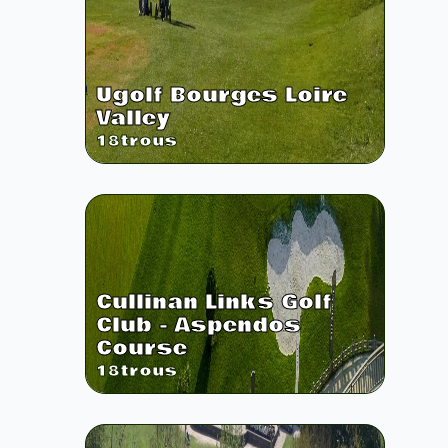
Ugolf Bourges Loire
Valley
18
trous
Cullinan Links Golf
Club - Aspendos
Course
18
trous