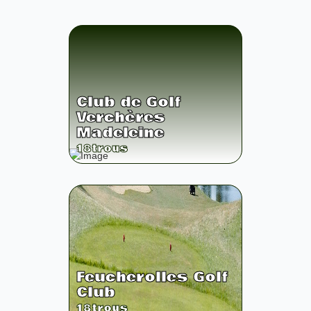
Club de Golf
Verchères
Madeleine
18
trous
Feucherolles Golf
Club
18
trous