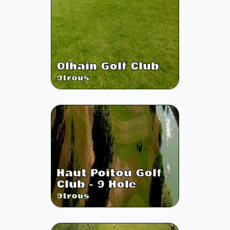
Olhain Golf Club
9
trous
Haut Poitou Golf
Club - 9 Hole
9
trous