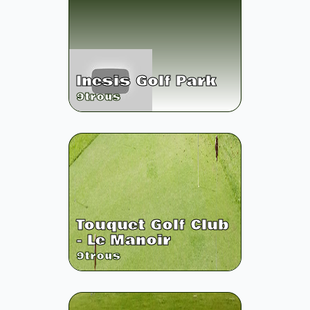
Inesis Golf Park
9
trous
Touquet Golf Club
- Le Manoir
9
trous