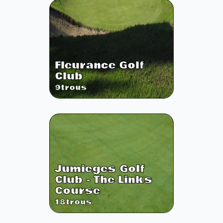
Fleurance Golf
Club
9
trous
Jumieges Golf
Club - The Links
Course
18
trous