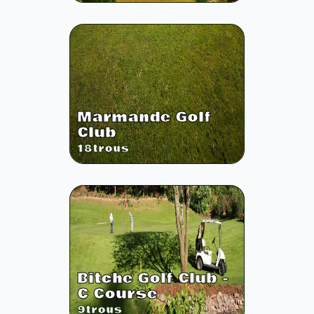
Marmande Golf
Club
18
trous
Bitche Golf Club -
C Course
9
trous