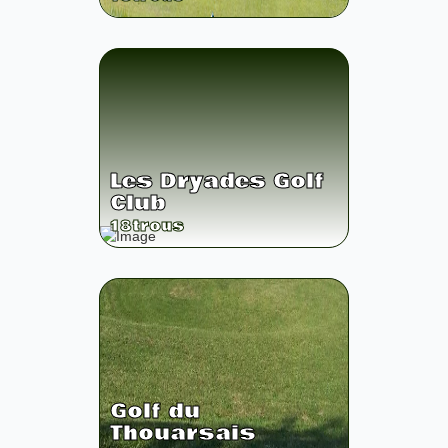
Les Dryades Golf
Club
18
trous
Golf du
Thouarsais