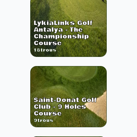
LykiaLinks Golf
Antalya - The
Championship
Course
18
trous
Saint-Donat Golf
Club - 9 Holes
Course
9
trous