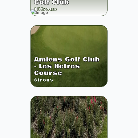
Golf Club
18
trous
Amiens Golf Club
- Les Hetres
Course
6
trous