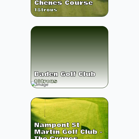
Chenes Course
18
trous
Baden Golf Club
18
trous
Nampont St
Martin Golf Club -
The Cygnes