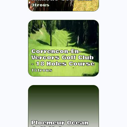
9
trous
Correncon-En-
Vercors Golf Club
- 18 Holes Course
18
trous
Ploemeur Ocean