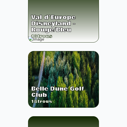
Val d'Europe
Disneyland -
Rouge/Bleu
18
trous
Belle Dune Golf
Club
18
trous