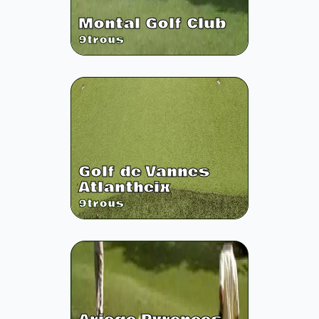
Montal Golf Club
9
trous
Golf de Vannes
Atlantheix
9
trous