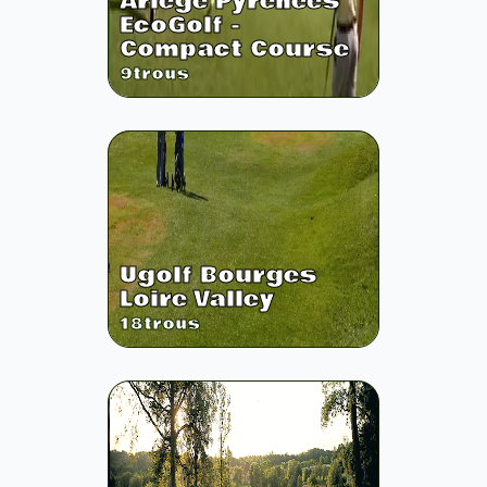
Ariege Pyrenees
EcoGolf -
Compact Course
9
trous
Ugolf Bourges
Loire Valley
18
trous