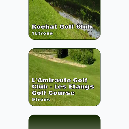
Rochat Golf Club
18
trous
L'Amiraute Golf
Club - Les Etangs
Golf Course
9
trous