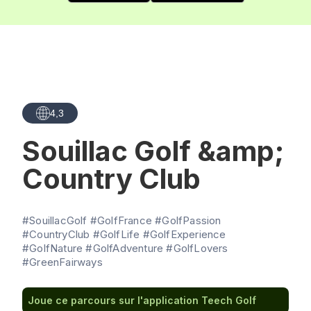
4,3
Souillac Golf &amp;
Country Club
#SouillacGolf #GolfFrance #GolfPassion
#CountryClub #GolfLife #GolfExperience
#GolfNature #GolfAdventure #GolfLovers
#GreenFairways
Joue ce parcours sur l'application Teech Golf