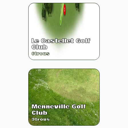
Le Castellet Golf
Club
6
trous
Menneville Golf
Club
9
trous