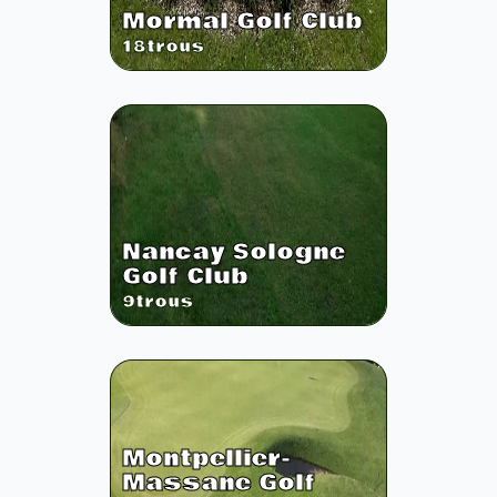
Mormal Golf Club
18
trous
Nancay Sologne
Golf Club
9
trous
Montpellier-
Massane Golf