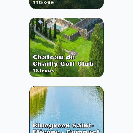
11
trous
Chateau de
Chailly Golf Club
18
trous
Bluegreen Saint-
Etienne - Compact