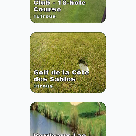
Club - 18-hole
Course
18
trous
Golf de la Côte
des Sables
9
trous
Bordeaux-Lac