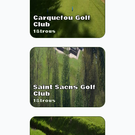
Carquefou Golf
Club
18
trous
Saint Saens Golf
Club
18
trous