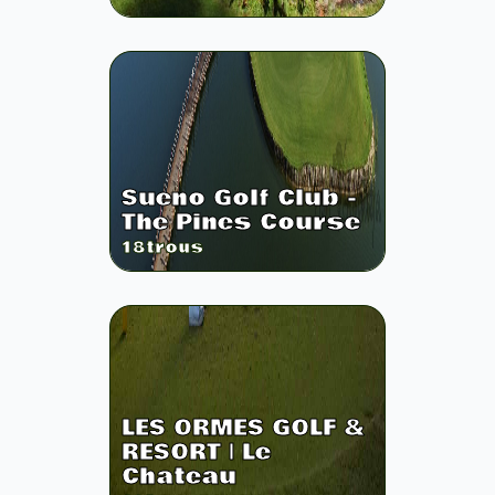
Sueno Golf Club -
The Pines Course
18
trous
LES ORMES GOLF &
RESORT | Le
Chateau