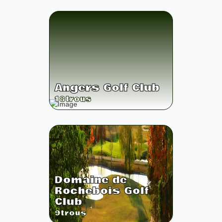
Angers Golf Club
18
trous
Domaine de
Rochebois Golf
Club
9
trous