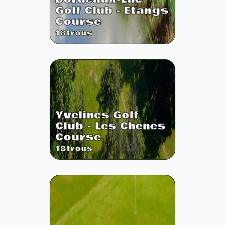
Golf Club - Etangs
Course
18
trous
Yvelines Golf
Club - Les Chenes
Course
18
trous