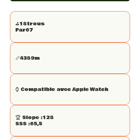
⛳️
18
trous
Par
67
📏
4389
m
⌚️ Compatible avec Apple Watch
🏆 Slope :
128
SSS :
65,5