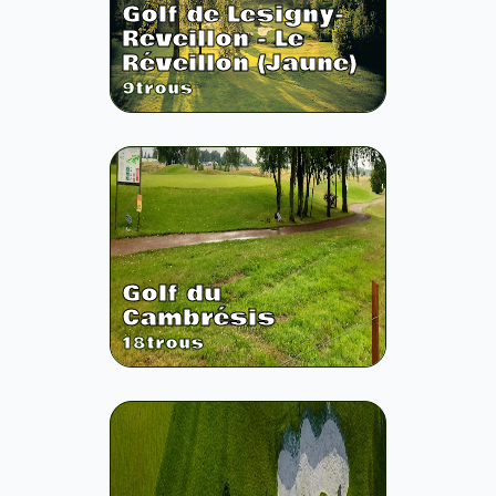
Golf de Lesigny-
Reveillon - Le
Réveillon (Jaune)
9
trous
Golf du
Cambrésis
18
trous