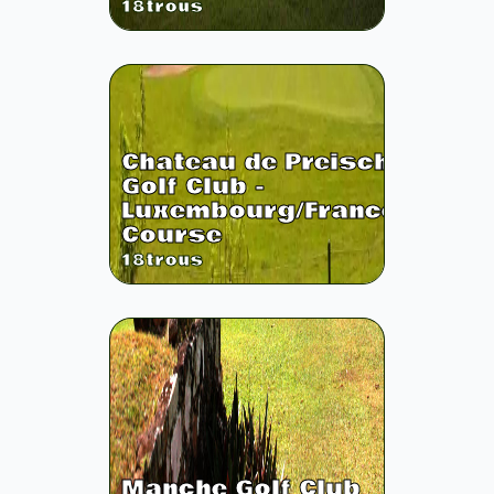
18
trous
Chateau de Preisch
Golf Club -
Luxembourg/France
Course
18
trous
Manche Golf Club