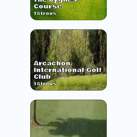
Course
18
trous
Arcachon
International Golf
Club
18
trous