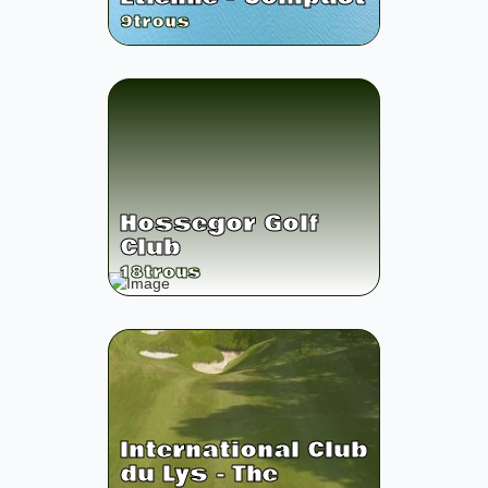
9
trous
Hossegor Golf
Club
18
trous
International Club
du Lys - The