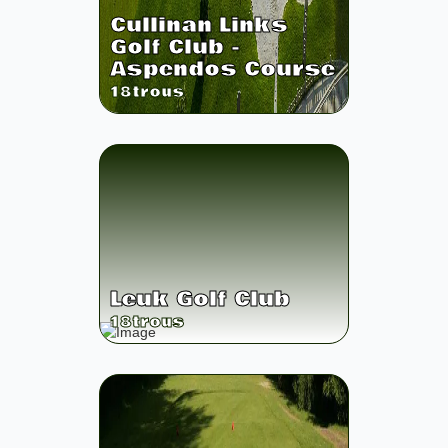
Cullinan Links
Golf Club -
Aspendos Course
18
trous
Leuk Golf Club
18
trous