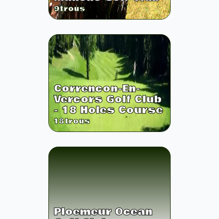
9
trous
Correncon-En-
Vercors Golf Club
- 18 Holes Course
18
trous
Ploemeur Ocean