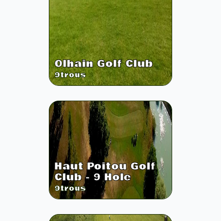
Olhain Golf Club
9
trous
Haut Poitou Golf
Club - 9 Hole
9
trous