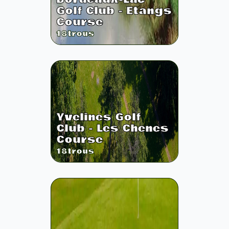
Golf Club - Etangs
Course
18
trous
Yvelines Golf
Club - Les Chenes
Course
18
trous