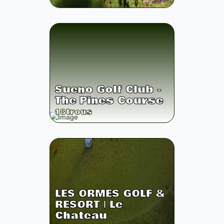
Sueno Golf Club -
The Pines Course
18
trous
LES ORMES GOLF &
RESORT | Le
Chateau