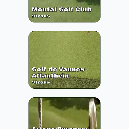
Montal Golf Club
9
trous
Golf de Vannes
Atlantheix
9
trous