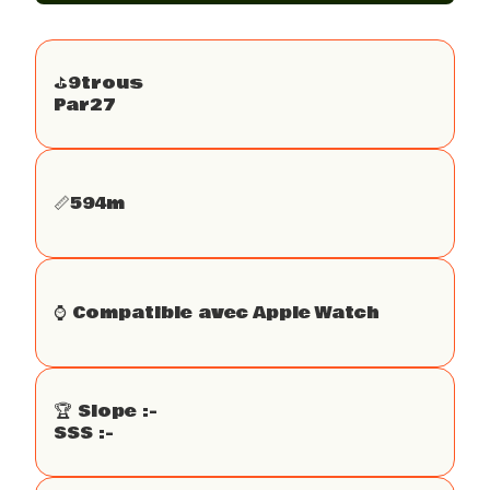
⛳️
9
trous
Par
27
📏
594
m
⌚️ Compatible avec Apple Watch
🏆 Slope :
-
SSS :
-