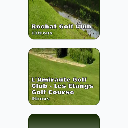
Rochat Golf Club
18
trous
L'Amiraute Golf
Club - Les Etangs
Golf Course
9
trous