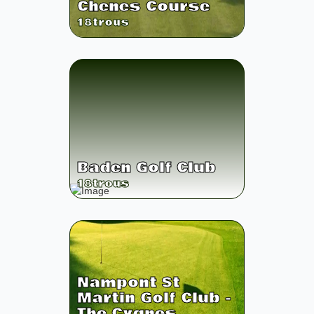
Chenes Course
18
trous
Baden Golf Club
18
trous
Nampont St
Martin Golf Club -
The Cygnes