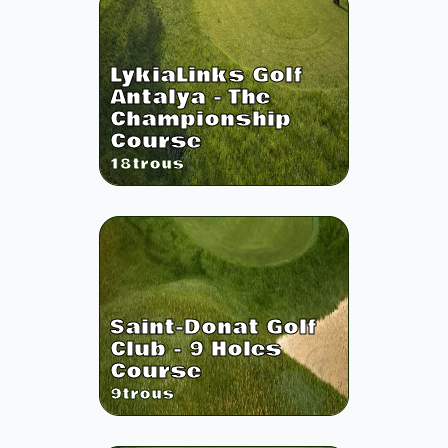
LykiaLinks Golf
Antalya - The
Championship
Course
18
trous
Saint-Donat Golf
Club - 9 Holes
Course
9
trous