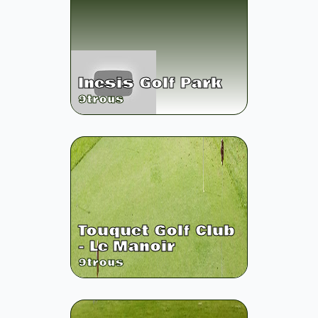
Inesis Golf Park
9
trous
Touquet Golf Club
- Le Manoir
9
trous