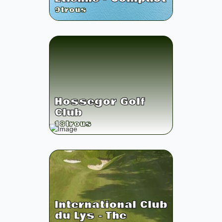
9
trous
Hossegor Golf
Club
18
trous
International Club
du Lys - The