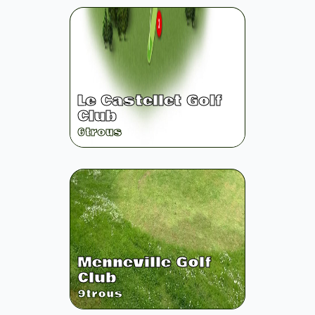
Le Castellet Golf
Club
6
trous
Menneville Golf
Club
9
trous