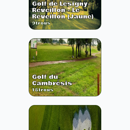
Golf de Lesigny-
Reveillon - Le
Réveillon (Jaune)
9
trous
Golf du
Cambrésis
18
trous