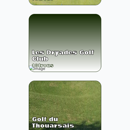
Les Dryades Golf
Club
18
trous
Golf du
Thouarsais