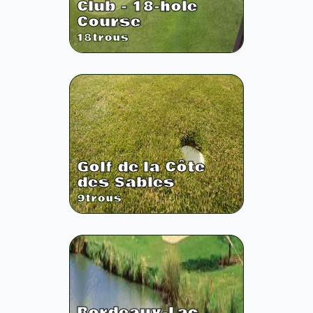
Club - 18-hole
Course
18
trous
Golf de la Côte
des Sables
9
trous
Bordeaux-Lac