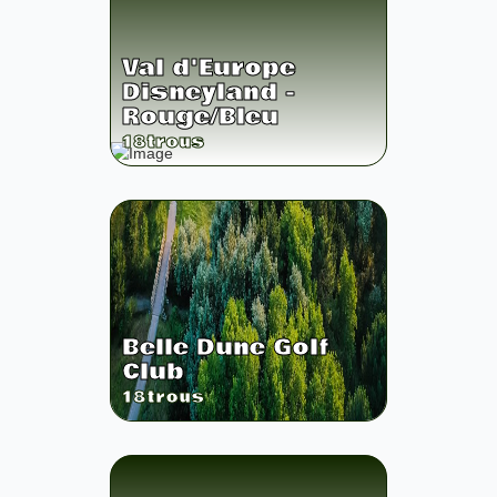
Val d'Europe
Disneyland -
Rouge/Bleu
18
trous
Belle Dune Golf
Club
18
trous