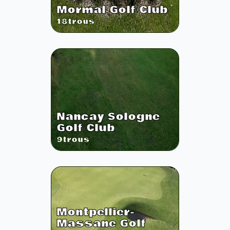
Mormal Golf Club
18
trous
Nancay Sologne
Golf Club
9
trous
Montpellier-
Massane Golf