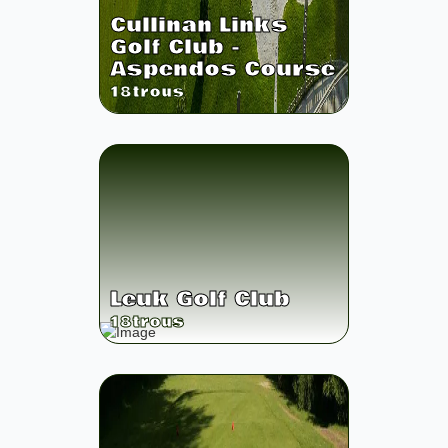
Cullinan Links
Golf Club -
Aspendos Course
18
trous
Leuk Golf Club
18
trous