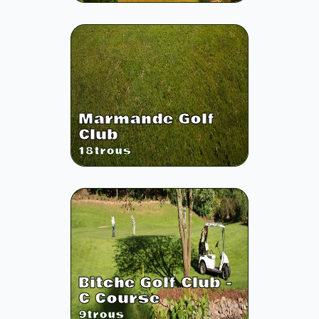
Marmande Golf
Club
18
trous
Bitche Golf Club -
C Course
9
trous