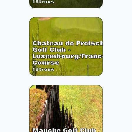
18
trous
Chateau de Preisch
Golf Club -
Luxembourg/France
Course
18
trous
Manche Golf Club