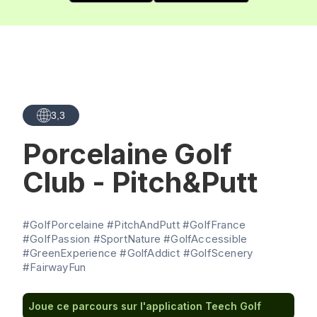
3,3
Porcelaine Golf
Club - Pitch&Putt
#GolfPorcelaine #PitchAndPutt #GolfFrance
#GolfPassion #SportNature #GolfAccessible
#GreenExperience #GolfAddict #GolfScenery
#FairwayFun
Joue ce parcours sur l'application Teech Golf