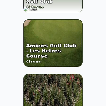
Golf Club
18
trous
Amiens Golf Club
- Les Hetres
Course
6
trous