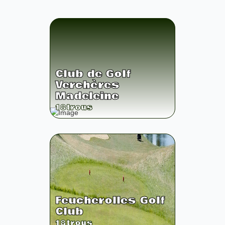
Club de Golf
Verchères
Madeleine
18
trous
Feucherolles Golf
Club
18
trous