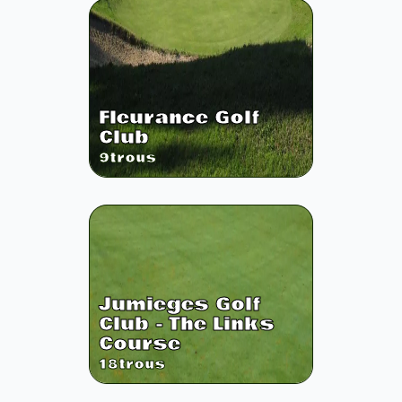
Fleurance Golf
Club
9
trous
Jumieges Golf
Club - The Links
Course
18
trous