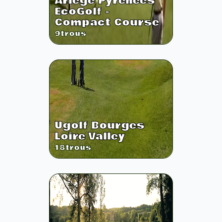
Ariege Pyrenees
EcoGolf -
Compact Course
9
trous
Ugolf Bourges
Loire Valley
18
trous