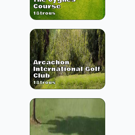
Course
18
trous
Arcachon
International Golf
Club
18
trous