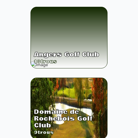
Angers Golf Club
18
trous
Domaine de
Rochebois Golf
Club
9
trous