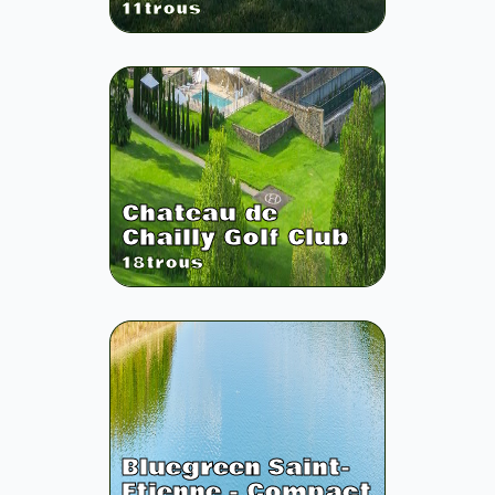
11
trous
Chateau de
Chailly Golf Club
18
trous
Bluegreen Saint-
Etienne - Compact