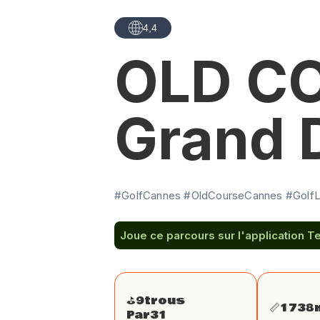
4,4
OLD C
Grand 
#GolfCannes #OldCourseCannes #GolfLu
Joue ce parcours sur l'application T
⛳️
9
trous
📏
1738
Par
31