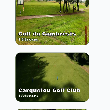
Golf du Cambrésis
18
trous
Carquefou Golf Club
18
trous