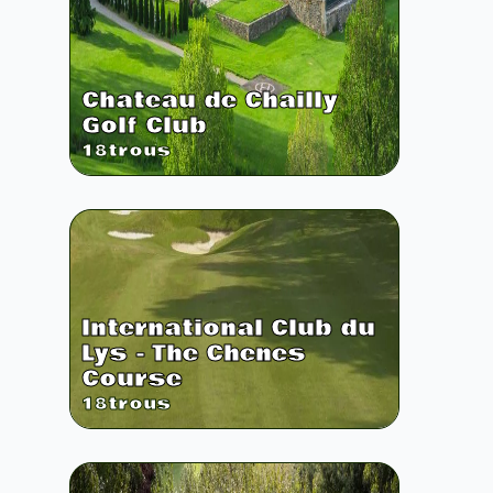
Chateau de Chailly
Golf Club
18
trous
International Club du
Lys - The Chenes
Course
18
trous