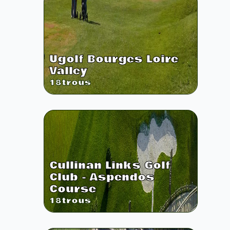
Ugolf Bourges Loire
Valley
18
trous
Cullinan Links Golf
Club - Aspendos
Course
18
trous