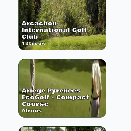
Arcachon
International Golf
Club
18
trous
Ariege Pyrenees
EcoGolf - Compact
Course
9
trous