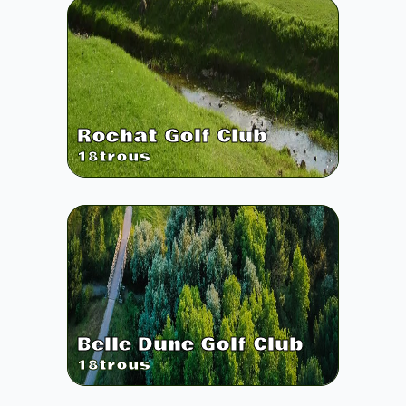
Rochat Golf Club
18
trous
Belle Dune Golf Club
18
trous