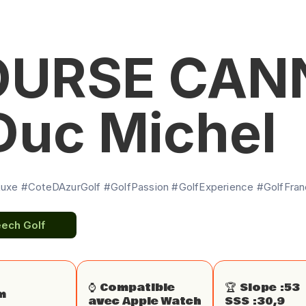
OURSE CANN
Duc Michel
xe #CoteDAzurGolf #GolfPassion #GolfExperience #GolfFranc
eech Golf
⌚️ Compatible
🏆 Slope :
53
m
avec Apple Watch
SSS :
30,9