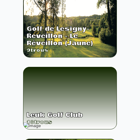
Golf de Lesigny-
Reveillon - Le
Réveillon (Jaune)
9
trous
Leuk Golf Club
18
trous