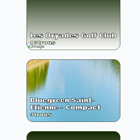
Les Dryades Golf Club
18
trous
Bluegreen Saint-
Etienne - Compact
9
trous