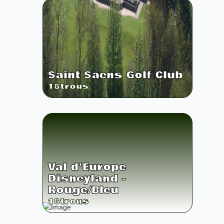
Saint Saens Golf Club
18
trous
Val d'Europe
Disneyland -
Rouge/Bleu
18
trous