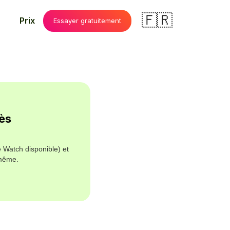
🇫🇷
Prix
Essayer gratuitement
ès
e Watch disponible) et
-même.