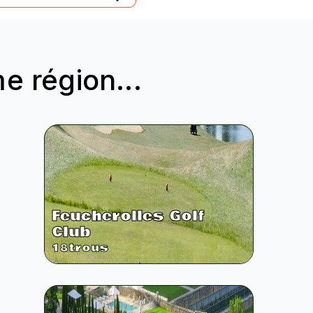
 région...
Feucherolles Golf
Club
18
trous