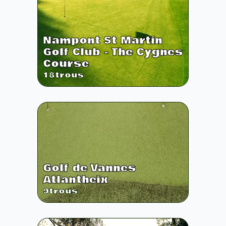
Nampont St Martin
Golf Club - The Cygnes
Course
18
trous
Golf de Vannes
Atlantheix
9
trous