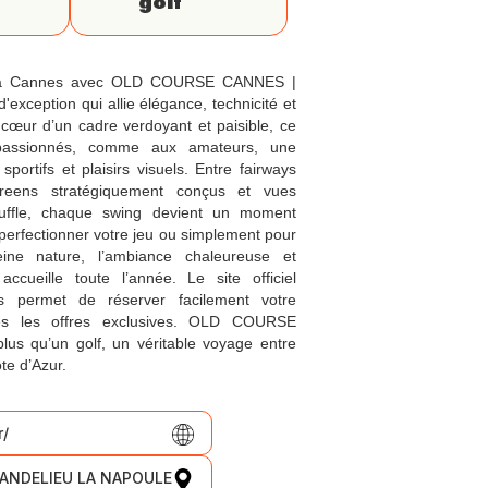
golf
lf à Cannes avec OLD COURSE CANNES |
exception qui allie élégance, technicité et
cœur d’un cadre verdoyant et paisible, ce
 passionnés, comme aux amateurs, une
portifs et plaisirs visuels. Entre fairways
greens stratégiquement conçus et vues
uffle, chaque swing devient un moment
perfectionner votre jeu ou simplement pour
eine nature, l’ambiance chaleureuse et
ccueille toute l’année. Le site officiel
vous permet de réserver facilement votre
tes les offres exclusives. OLD COURSE
us qu’un golf, un véritable voyage entre
te d’Azur.
r/
MANDELIEU LA NAPOULE