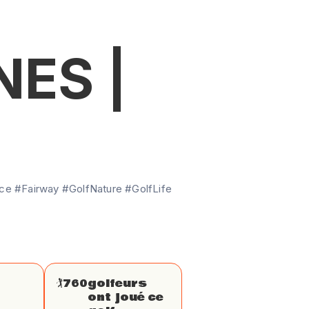
ES |
e #Fairway #GolfNature #GolfLife
🏌
760
golfeurs
ont joué ce