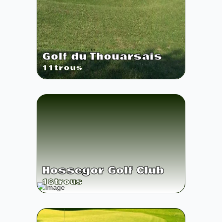
Golf du Thouarsais
11
trous
Hossegor Golf Club
18
trous