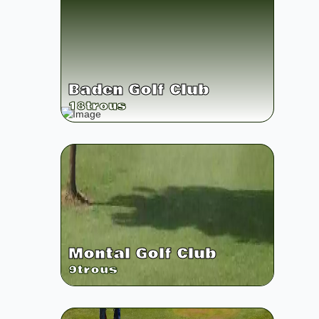
Baden Golf Club
18
trous
Montal Golf Club
9
trous