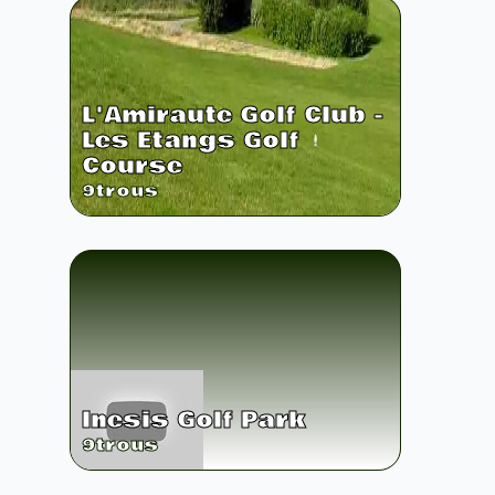
L'Amiraute Golf Club -
Les Etangs Golf
Course
9
trous
Inesis Golf Park
9
trous