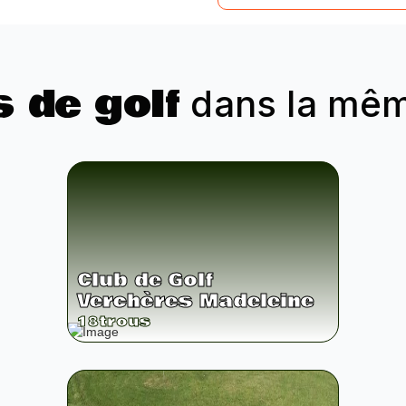
s de golf
dans la même
Club de Golf
Verchères Madeleine
18
trous