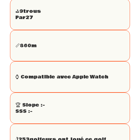
⛳️
9
trous
Par
27
📏
860
m
⌚️ Compatible avec Apple Watch
🏆 Slope :
-
SSS :
-
🏌
253
golfeurs ont joué ce golf