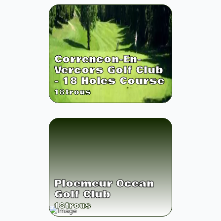
Correncon-En-
Vercors Golf Club
- 18 Holes Course
18
trous
Ploemeur Ocean
Golf Club
18
trous