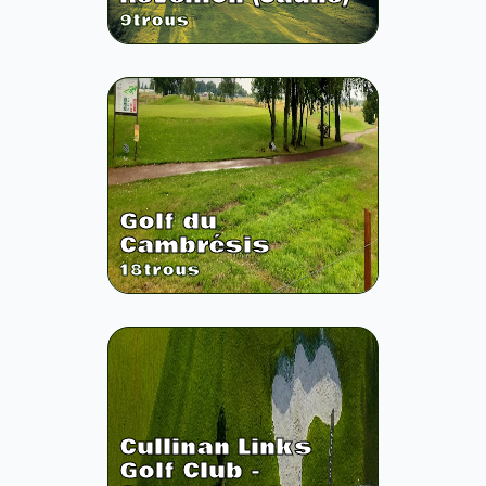
9
trous
Golf du
Cambrésis
18
trous
Cullinan Links
Golf Club -