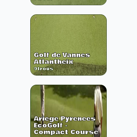
Golf de Vannes
Atlantheix
9
trous
Ariege Pyrenees
EcoGolf -
Compact Course