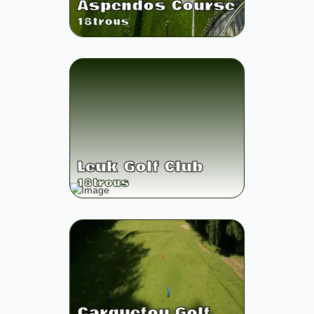
Aspendos Course
18
trous
Leuk Golf Club
18
trous
Carquefou Golf