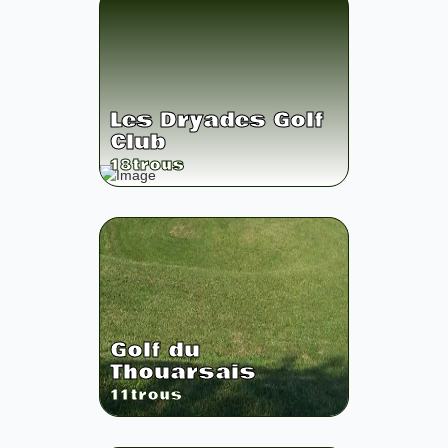
Les Dryades Golf
Club
18
trous
Golf du
Thouarsais
11
trous