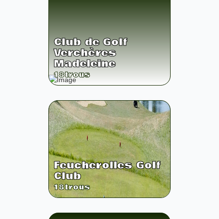
Club de Golf
Verchères
Madeleine
18
trous
Feucherolles Golf
Club
18
trous