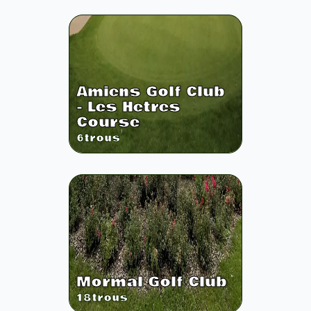
Amiens Golf Club
- Les Hetres
Course
6
trous
Mormal Golf Club
18
trous