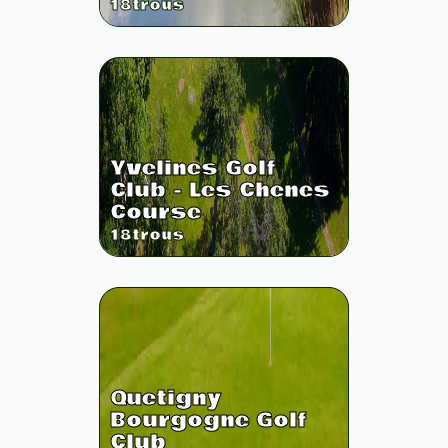
18
trous
Yvelines Golf
Club - Les Chenes
Course
18
trous
Quetigny
Bourgogne Golf
Club