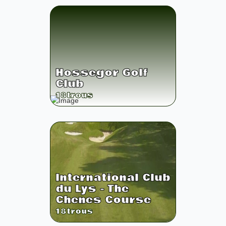
Hossegor Golf
Club
18
trous
International Club
du Lys - The
Chenes Course
18
trous