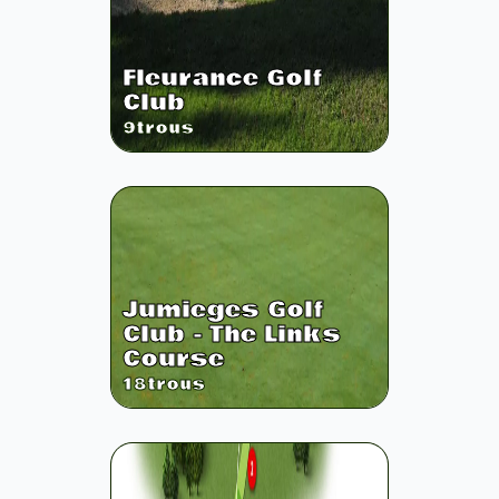
Fleurance Golf
Club
9
trous
Jumieges Golf
Club - The Links
Course
18
trous