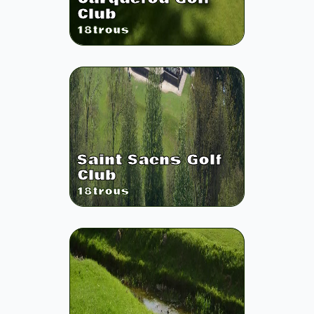
Club
18
trous
Saint Saens Golf
Club
18
trous