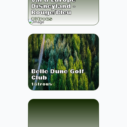
Val d'Europe
Disneyland -
Rouge/Bleu
18
trous
Belle Dune Golf
Club
18
trous