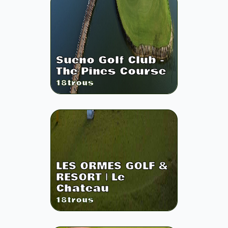
Sueno Golf Club -
The Pines Course
18
trous
LES ORMES GOLF &
RESORT | Le
Chateau
18
trous