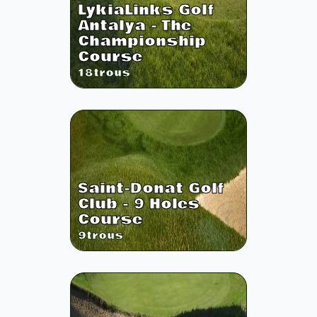
LykiaLinks Golf
Antalya - The
Championship
Course
18
trous
Saint-Donat Golf
Club - 9 Holes
Course
9
trous