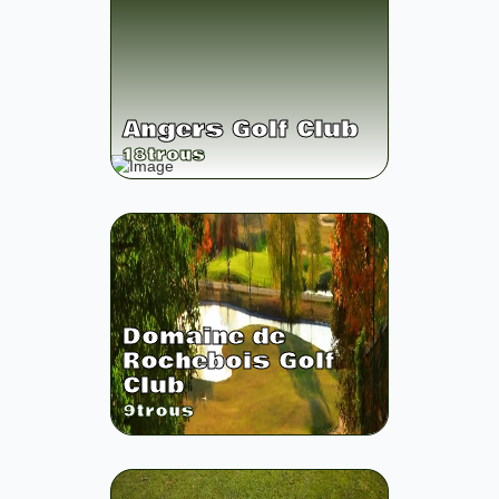
Angers Golf Club
18
trous
Domaine de
Rochebois Golf
Club
9
trous