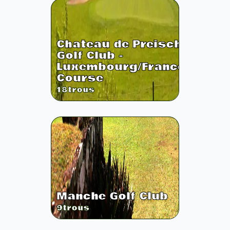
Chateau de Preisch
Golf Club -
Luxembourg/France
Course
18
trous
Manche Golf Club
9
trous