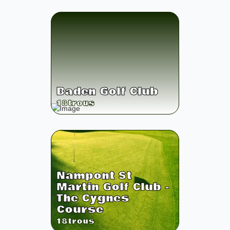
Baden Golf Club
18
trous
Nampont St
Martin Golf Club -
The Cygnes
Course
18
trous