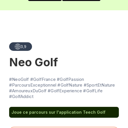
3,9
Neo Golf
#NeoGolf #GolfFrance #GolfPassion
#ParcoursExceptionnel #GolfNature #SportEtNature
#AmoureuxDuGolf #GolfExperience #GolfLife
#GolfAddict
Joue ce parcours sur l'application Teech Golf