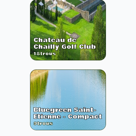
Chateau de
Chailly Golf Club
18
trous
Bluegreen Saint-
Etienne - Compact
9
trous