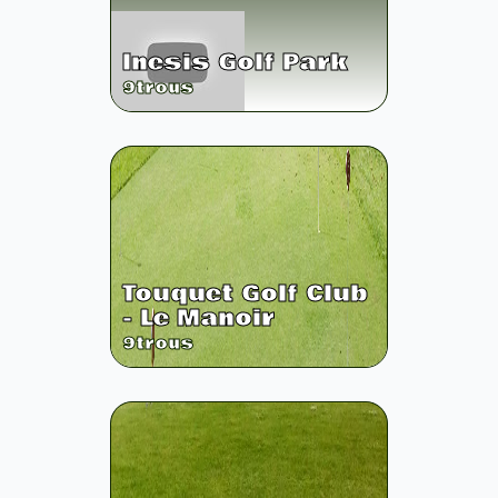
Inesis Golf Park
9
trous
Touquet Golf Club
- Le Manoir
9
trous