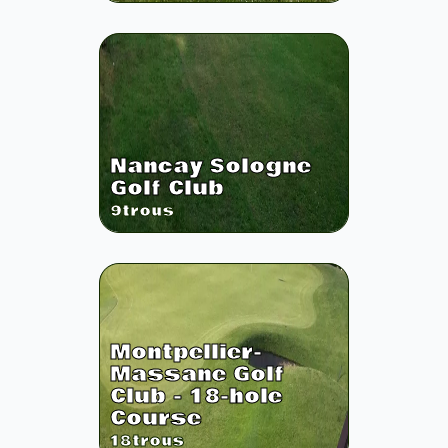
Nancay Sologne
Golf Club
9
trous
Montpellier-
Massane Golf
Club - 18-hole
Course
18
trous