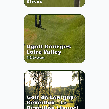
9
trous
Ugolf Bourges
Loire Valley
18
trous
Golf de Lesigny-
Reveillon - Le
Réveillon (Jaune)