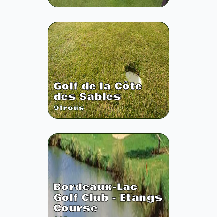
Golf de la Côte
des Sables
9
trous
Bordeaux-Lac
Golf Club - Etangs
Course