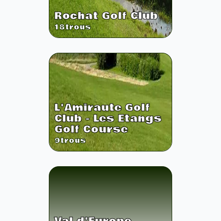
Rochat Golf Club
18
trous
L'Amiraute Golf
Club - Les Etangs
Golf Course
9
trous