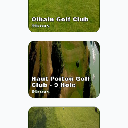
Olhain Golf Club
9
trous
Haut Poitou Golf
Club - 9 Hole
9
trous