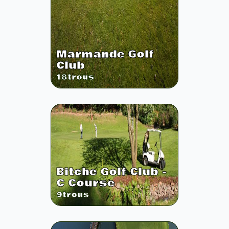
Marmande Golf
Club
18
trous
Bitche Golf Club -
C Course
9
trous