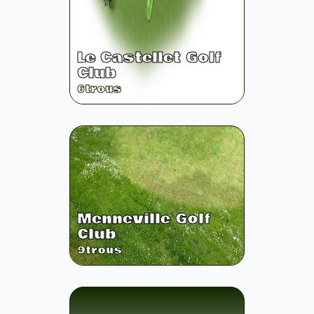
Le Castellet Golf
Club
6
trous
Menneville Golf
Club
9
trous