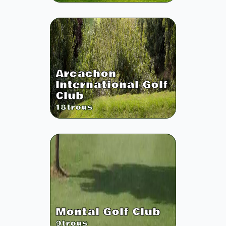
Arcachon
International Golf
Club
18
trous
Montal Golf Club
9
trous