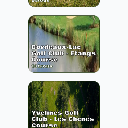
9
trous
Bordeaux-Lac
Golf Club - Etangs
Course
18
trous
Yvelines Golf
Club - Les Chenes
Course