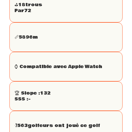
⛳️
18
trous
Par
72
📏
5896
m
⌚️ Compatible avec Apple Watch
🏆 Slope :
132
SSS :
-
🏌
563
golfeurs ont joué ce golf