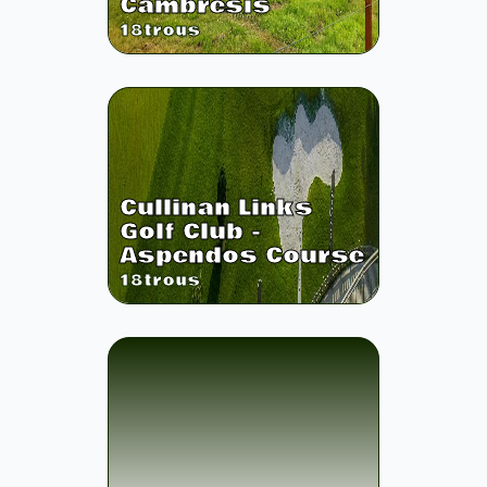
Cambrésis
18
trous
Cullinan Links
Golf Club -
Aspendos Course
18
trous