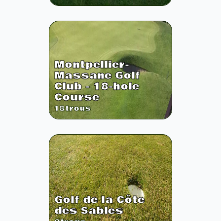
Montpellier-
Massane Golf
Club - 18-hole
Course
18
trous
Golf de la Côte
des Sables