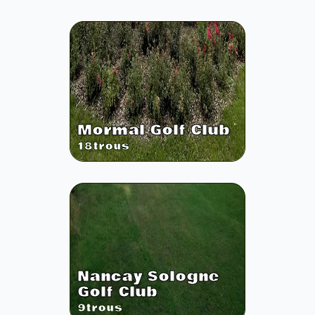
Mormal Golf Club
18
trous
Nancay Sologne
Golf Club
9
trous