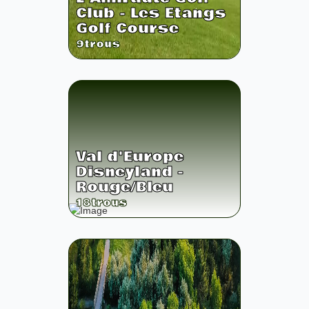
Club - Les Etangs
Golf Course
9
trous
Val d'Europe
Disneyland -
Rouge/Bleu
18
trous