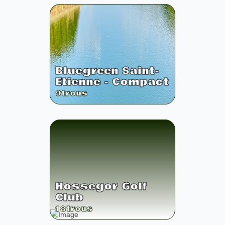
Bluegreen Saint-
Etienne - Compact
9
trous
Hossegor Golf
Club
18
trous