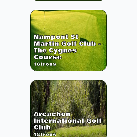
Nampont St
Martin Golf Club -
The Cygnes
Course
18
trous
Arcachon
International Golf
Club
18
trous