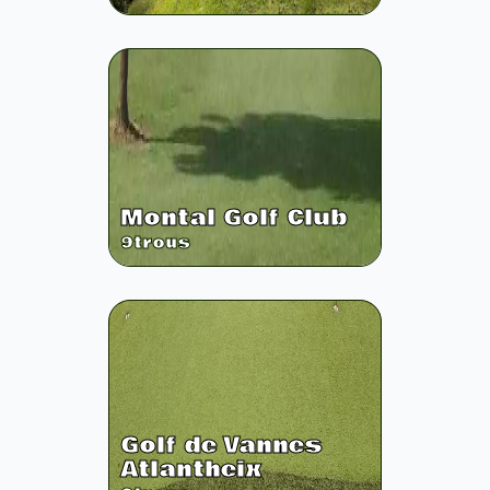
Montal Golf Club
9
trous
Golf de Vannes
Atlantheix