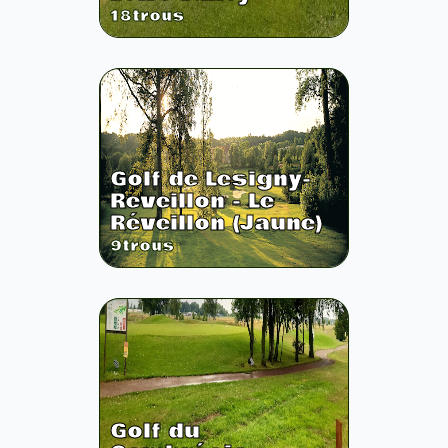
18
trous
Golf de Lesigny-
Reveillon - Le
Réveillon (Jaune)
9
trous
Golf du