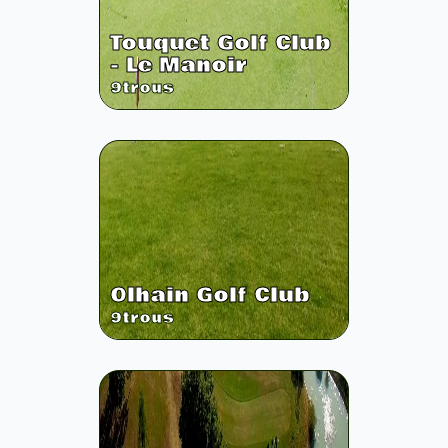
Touquet Golf Club
- Le Manoir
9
trous
Olhain Golf Club
9
trous