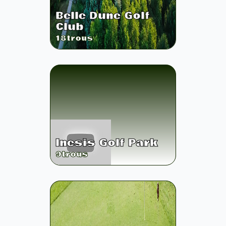
Belle Dune Golf
Club
18
trous
Inesis Golf Park
9
trous