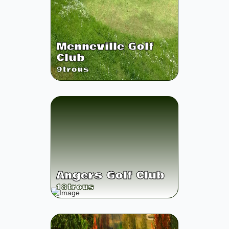
Menneville Golf
Club
9
trous
Angers Golf Club
18
trous