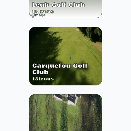
Leuk Golf Club
18
trous
Carquefou Golf
Club
18
trous