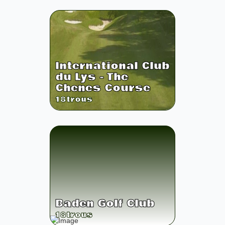
International Club
du Lys - The
Chenes Course
18
trous
Baden Golf Club
18
trous