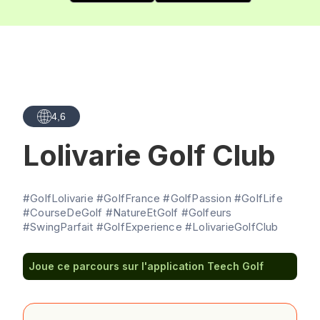
4,6
Lolivarie Golf Club
#GolfLolivarie #GolfFrance #GolfPassion #GolfLife
#CourseDeGolf #NatureEtGolf #Golfeurs
#SwingParfait #GolfExperience #LolivarieGolfClub
Joue ce parcours sur l'application Teech Golf