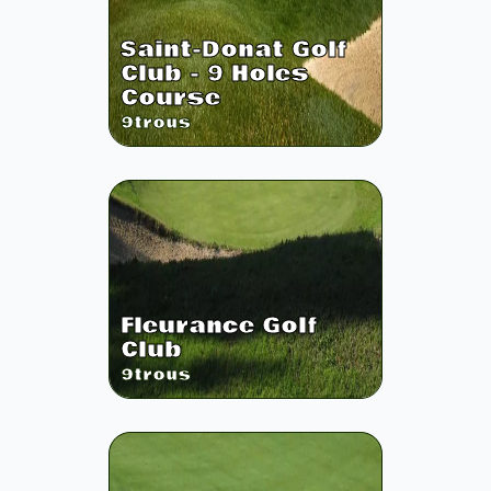
Saint-Donat Golf
Club - 9 Holes
Course
9
trous
Fleurance Golf
Club
9
trous