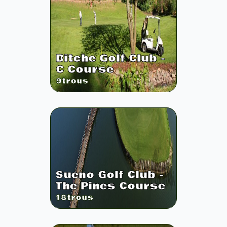
Bitche Golf Club -
C Course
9
trous
Sueno Golf Club -
The Pines Course
18
trous