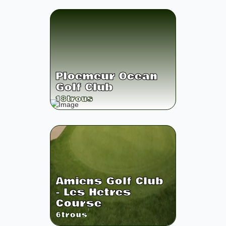
Ploemeur Ocean
Golf Club
18
trous
Amiens Golf Club
- Les Hetres
Course
6
trous