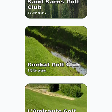
Saint Saens Golf
Club
18
trous
Rochat Golf Club
18
trous
L'Amiraute Golf