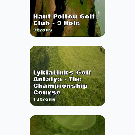
Haut Poitou Golf
Club - 9 Hole
9
trous
LykiaLinks Golf
Antalya - The
Championship
Course
18
trous