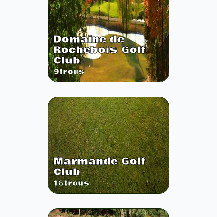
Domaine de
Rochebois Golf
Club
9
trous
Marmande Golf
Club
18
trous