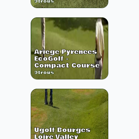
9
trous
Ariege Pyrenees
EcoGolf -
Compact Course
9
trous
Ugolf Bourges
Loire Valley