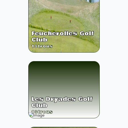
Feucherolles Golf
Club
18
trous
Les Dryades Golf
Club
18
trous