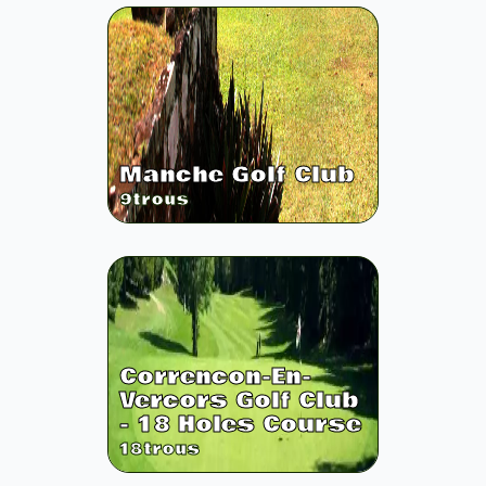
Manche Golf Club
9
trous
Correncon-En-
Vercors Golf Club
- 18 Holes Course
18
trous