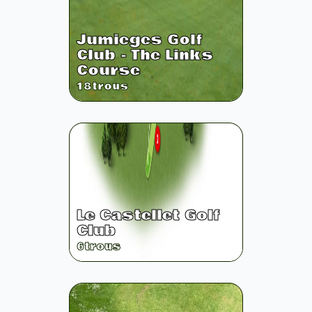
Jumieges Golf
Club - The Links
Course
18
trous
Le Castellet Golf
Club
6
trous