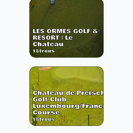
LES ORMES GOLF &
RESORT | Le
Chateau
18
trous
Chateau de Preisch
Golf Club -
Luxembourg/France
Course
18
trous