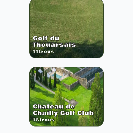
Golf du
Thouarsais
11
trous
Chateau de
Chailly Golf Club
18
trous