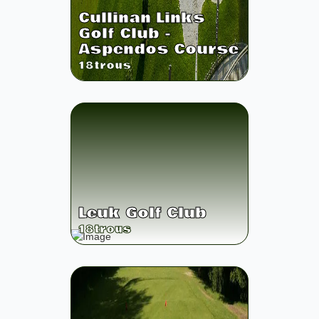
Cullinan Links
Golf Club -
Aspendos Course
18
trous
Leuk Golf Club
18
trous