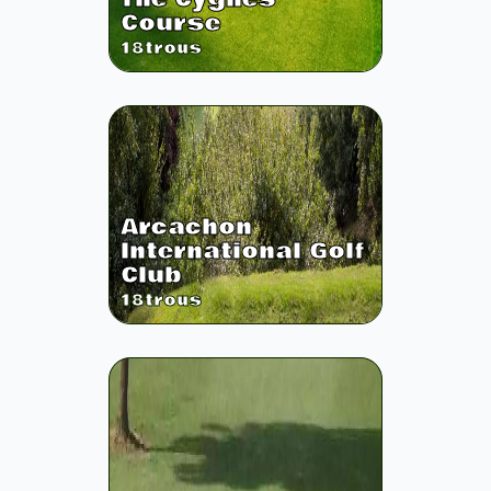
Course
18
trous
Arcachon
International Golf
Club
18
trous