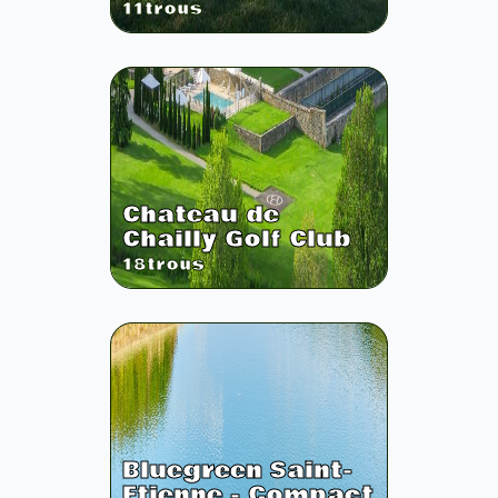
11
trous
Chateau de
Chailly Golf Club
18
trous
Bluegreen Saint-
Etienne - Compact