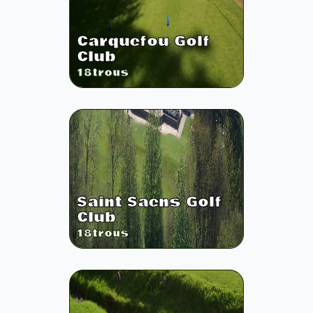
Carquefou Golf
Club
18
trous
Saint Saens Golf
Club
18
trous