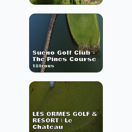
Sueno Golf Club -
The Pines Course
18
trous
LES ORMES GOLF &
RESORT | Le
Chateau