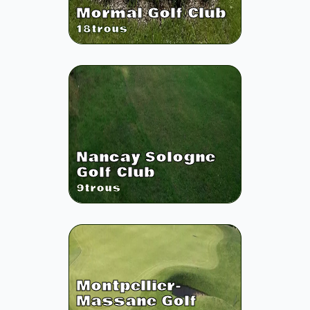
Mormal Golf Club
18
trous
Nancay Sologne
Golf Club
9
trous
Montpellier-
Massane Golf