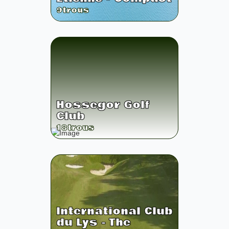
9
trous
Hossegor Golf
Club
18
trous
International Club
du Lys - The