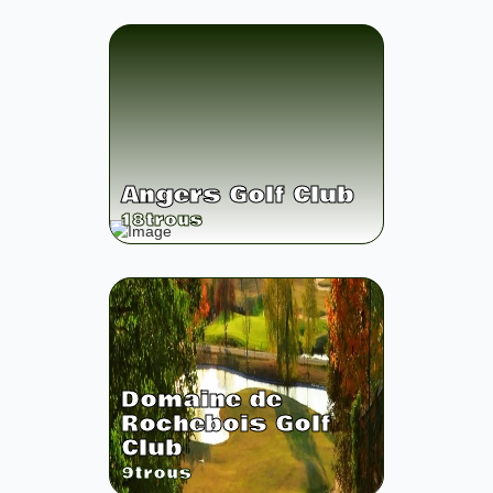
Angers Golf Club
18
trous
Domaine de
Rochebois Golf
Club
9
trous