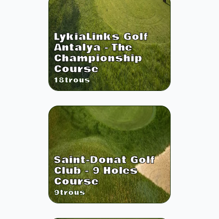
LykiaLinks Golf
Antalya - The
Championship
Course
18
trous
Saint-Donat Golf
Club - 9 Holes
Course
9
trous