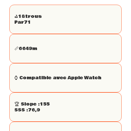
⛳️
18
trous
Par
71
📏
6649
m
⌚️ Compatible avec Apple Watch
🏆 Slope :
155
SSS :
76,9