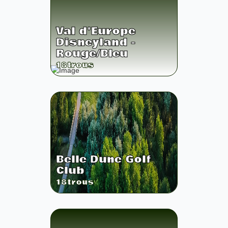
Val d'Europe
Disneyland -
Rouge/Bleu
18
trous
Belle Dune Golf
Club
18
trous