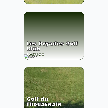
Les Dryades Golf
Club
18
trous
Golf du
Thouarsais