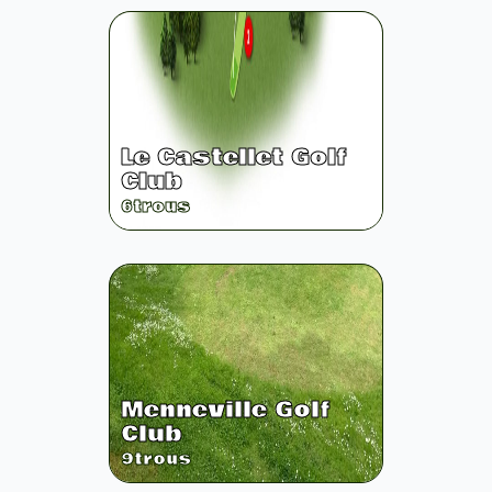
Le Castellet Golf
Club
6
trous
Menneville Golf
Club
9
trous