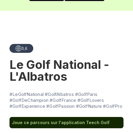
3,6
Le Golf National -
L'Albatros
#LeGolfNational #GolfAlbatros #GolfParis
#GolfDeChampion #GolfFrance #GolfLovers
#GolfExperience #GolfPassion #GolfNature #GolfPro
Joue ce parcours sur l'application Teech Golf