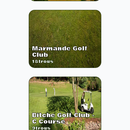
Marmande Golf
Club
18
trous
Bitche Golf Club -
C Course
9
trous