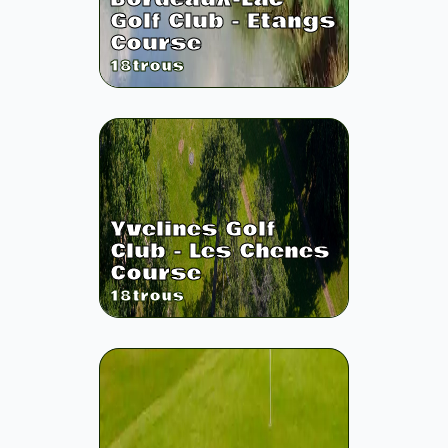
Golf Club - Etangs
Course
18
trous
Yvelines Golf
Club - Les Chenes
Course
18
trous