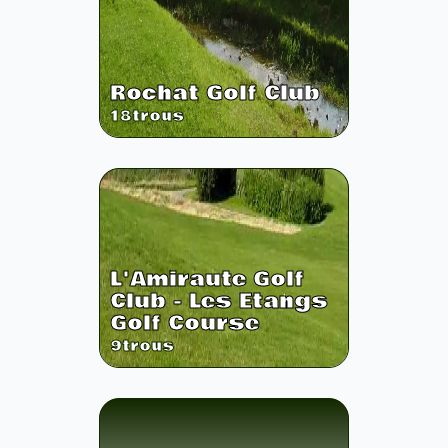
Rochat Golf Club
18
trous
L'Amiraute Golf
Club - Les Etangs
Golf Course
9
trous