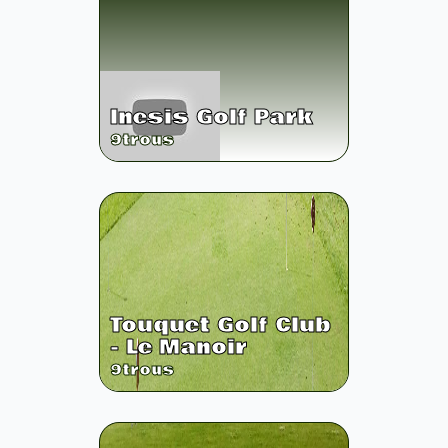
Inesis Golf Park
9
trous
Touquet Golf Club
- Le Manoir
9
trous