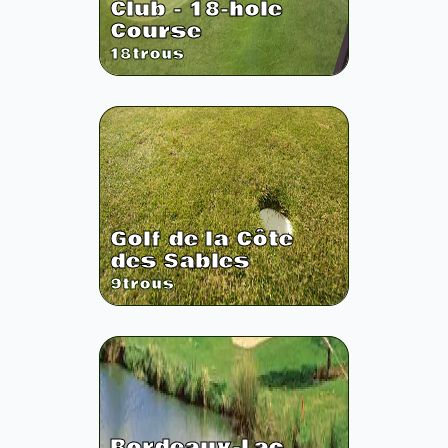
Club - 18-hole
Course
18
trous
Golf de la Côte
des Sables
9
trous
Bordeaux-Lac