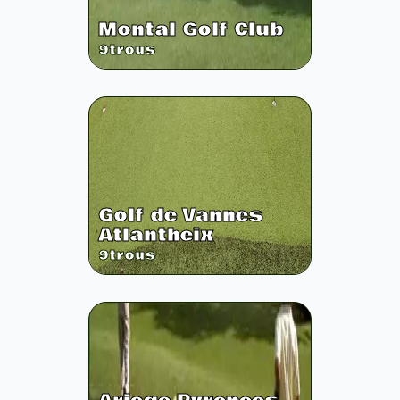
Montal Golf Club
9
trous
Golf de Vannes
Atlantheix
9
trous