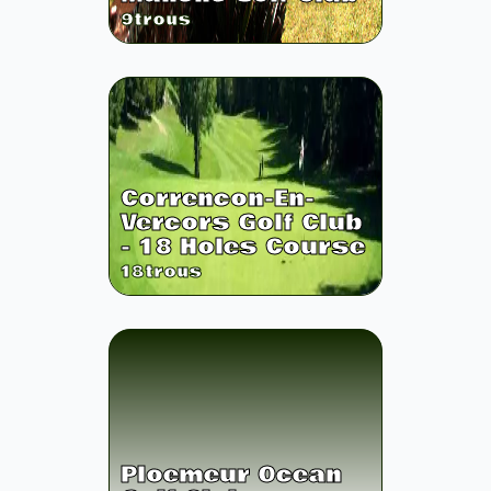
9
trous
Correncon-En-
Vercors Golf Club
- 18 Holes Course
18
trous
Ploemeur Ocean