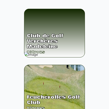
Club de Golf
Verchères
Madeleine
18
trous
Feucherolles Golf
Club
18
trous