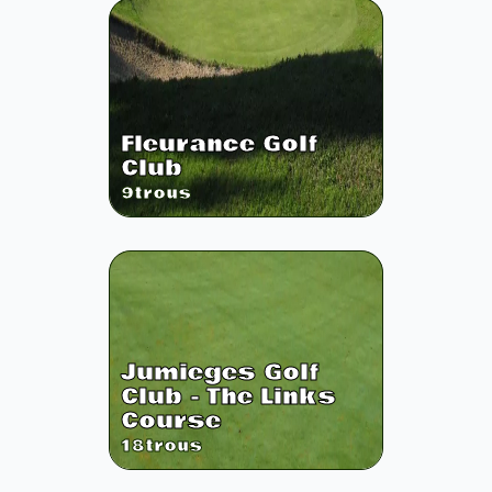
Fleurance Golf
Club
9
trous
Jumieges Golf
Club - The Links
Course
18
trous