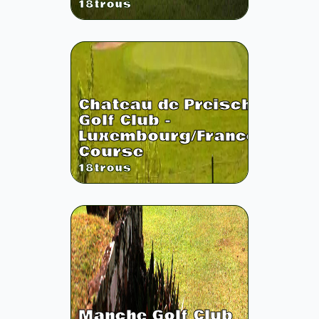
18
trous
Chateau de Preisch
Golf Club -
Luxembourg/France
Course
18
trous
Manche Golf Club