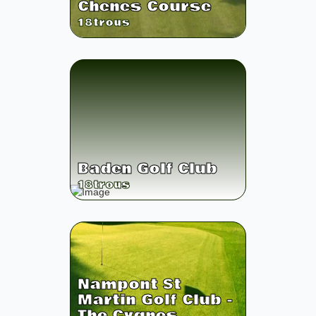
Chenes Course
18
trous
Baden Golf Club
18
trous
Nampont St
Martin Golf Club -
The Cygnes