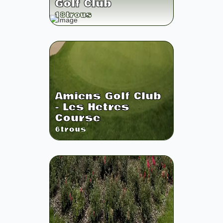
Golf Club
18
trous
Amiens Golf Club
- Les Hetres
Course
6
trous