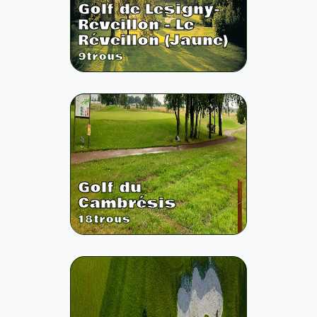
Golf de Lesigny-
Reveillon - Le
Réveillon (Jaune)
9
trous
Golf du
Cambrésis
18
trous