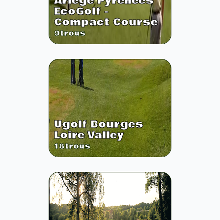
Ariege Pyrenees
EcoGolf -
Compact Course
9
trous
Ugolf Bourges
Loire Valley
18
trous