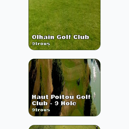
Olhain Golf Club
9
trous
Haut Poitou Golf
Club - 9 Hole
9
trous