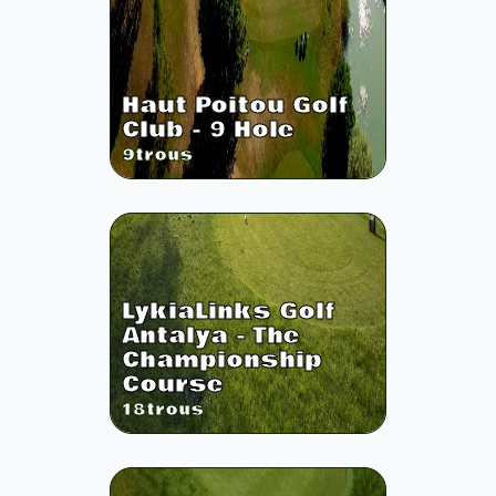
Haut Poitou Golf
Club - 9 Hole
9
trous
LykiaLinks Golf
Antalya - The
Championship
Course
18
trous