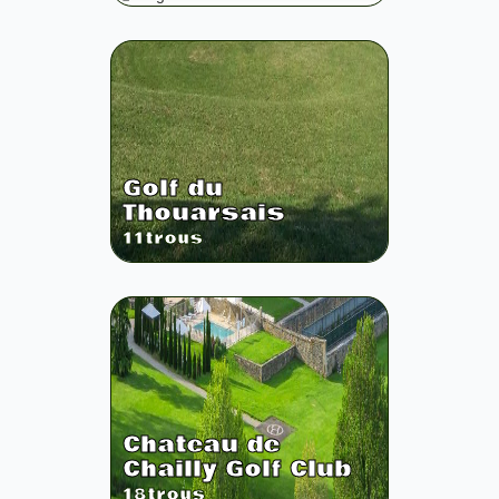
Golf du
Thouarsais
11
trous
Chateau de
Chailly Golf Club
18
trous