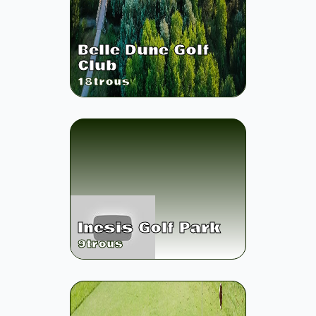
Belle Dune Golf
Club
18
trous
Inesis Golf Park
9
trous