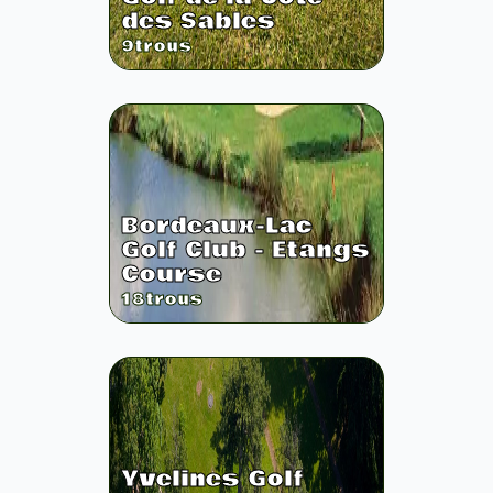
des Sables
9
trous
Bordeaux-Lac
Golf Club - Etangs
Course
18
trous
Yvelines Golf