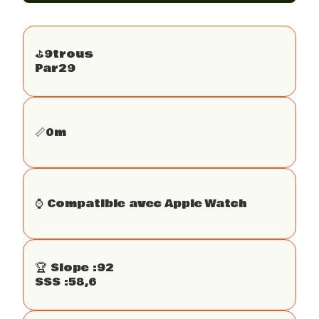
⛳️
9
trous
Par
29
📏
0
m
⌚️ Compatible avec Apple Watch
🏆 Slope :
92
SSS :
58,6