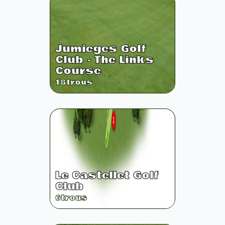
Jumieges Golf
Club - The Links
Course
18
trous
Le Castellet Golf
Club
6
trous