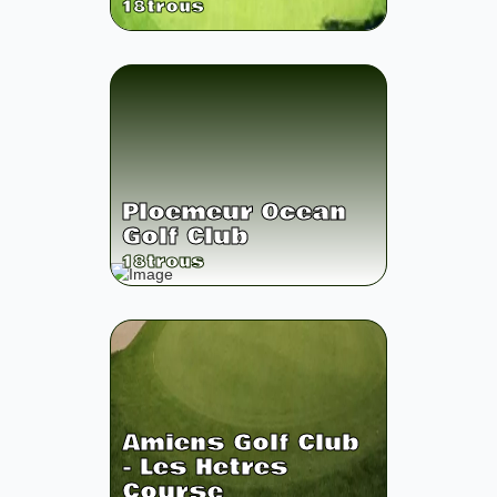
18
trous
Ploemeur Ocean
Golf Club
18
trous
Amiens Golf Club
- Les Hetres
Course