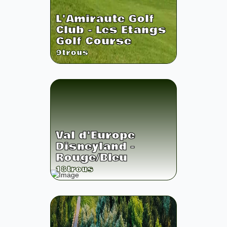
L'Amiraute Golf
Club - Les Etangs
Golf Course
9
trous
Val d'Europe
Disneyland -
Rouge/Bleu
18
trous