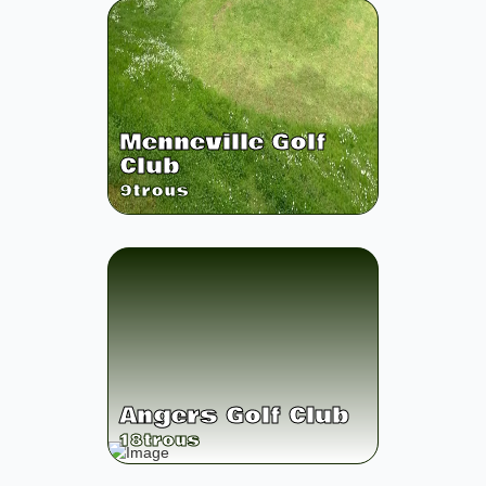
Menneville Golf
Club
9
trous
Angers Golf Club
18
trous