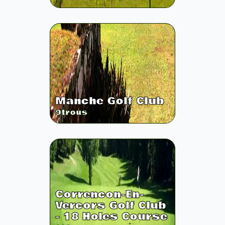
Manche Golf Club
9
trous
Correncon-En-
Vercors Golf Club
- 18 Holes Course