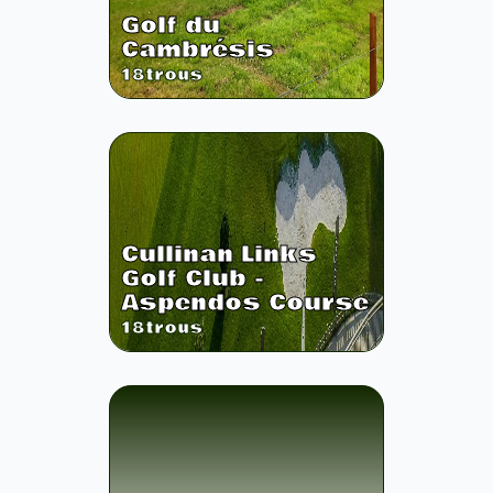
Golf du
Cambrésis
18
trous
Cullinan Links
Golf Club -
Aspendos Course
18
trous