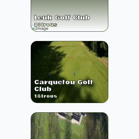
Leuk Golf Club
18
trous
Carquefou Golf
Club
18
trous