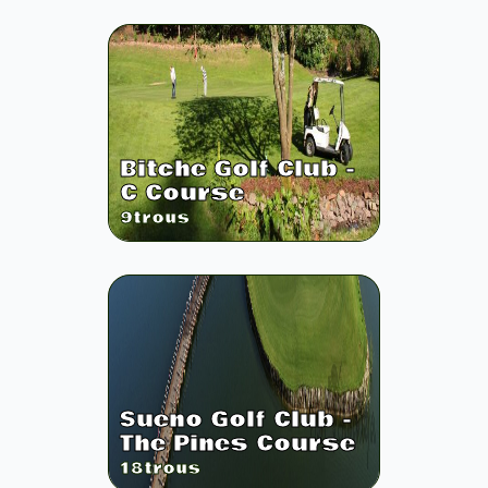
Bitche Golf Club -
C Course
9
trous
Sueno Golf Club -
The Pines Course
18
trous