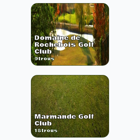
Domaine de
Rochebois Golf
Club
9
trous
Marmande Golf
Club
18
trous