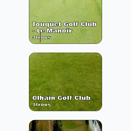
Touquet Golf Club
- Le Manoir
9
trous
Olhain Golf Club
9
trous