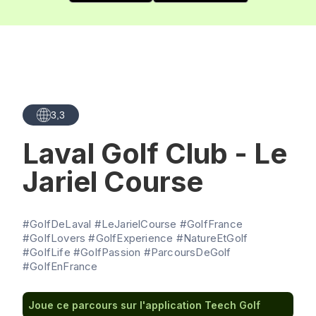
3,3
Laval Golf Club - Le
Jariel Course
#GolfDeLaval #LeJarielCourse #GolfFrance
#GolfLovers #GolfExperience #NatureEtGolf
#GolfLife #GolfPassion #ParcoursDeGolf
#GolfEnFrance
Joue ce parcours sur l'application Teech Golf