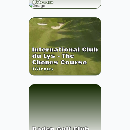
18
trous
International Club
du Lys - The
Chenes Course
18
trous
Baden Golf Club