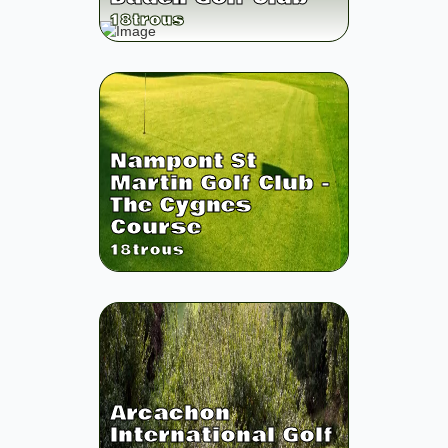
18
trous
Nampont St
Martin Golf Club -
The Cygnes
Course
18
trous
Arcachon
International Golf