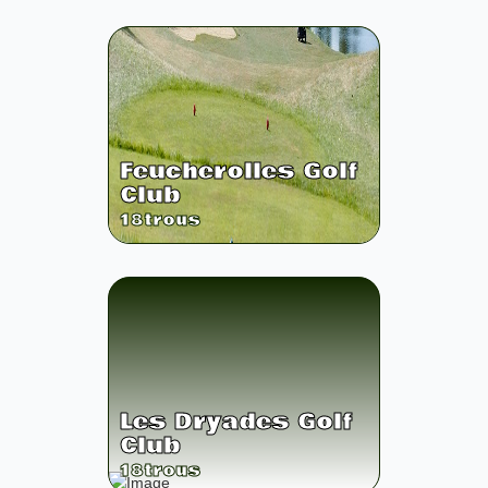
Feucherolles Golf
Club
18
trous
Les Dryades Golf
Club
18
trous