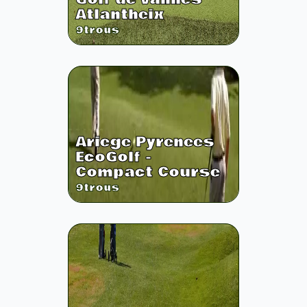
Atlantheix
9
trous
Ariege Pyrenees
EcoGolf -
Compact Course
9
trous