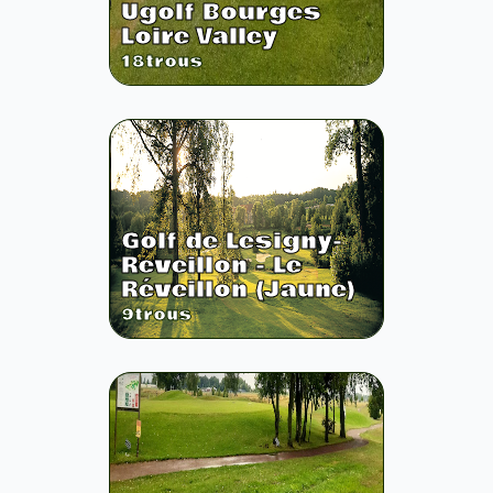
Ugolf Bourges
Loire Valley
18
trous
Golf de Lesigny-
Reveillon - Le
Réveillon (Jaune)
9
trous