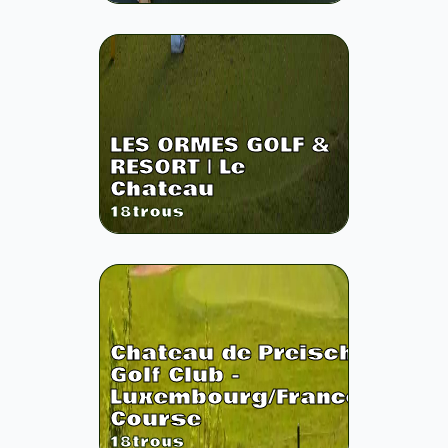
LES ORMES GOLF &
RESORT | Le
Chateau
18
trous
Chateau de Preisch
Golf Club -
Luxembourg/France
Course
18
trous