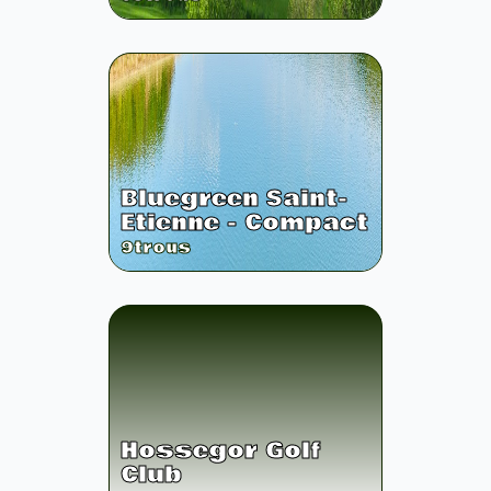
Bluegreen Saint-
Etienne - Compact
9
trous
Hossegor Golf
Club