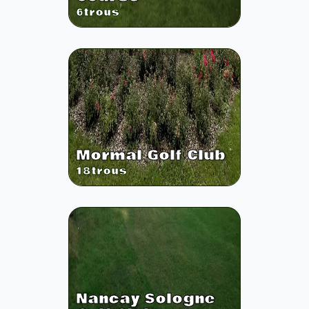
6
trous
Mormal Golf Club
18
trous
Nancay Sologne