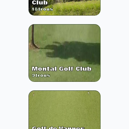
Club
18
trous
Montal Golf Club
9
trous
Golf de Vannes