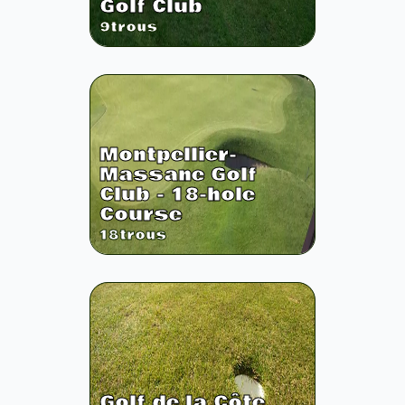
Golf Club
9
trous
Montpellier-
Massane Golf
Club - 18-hole
Course
18
trous
Golf de la Côte