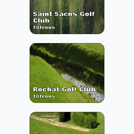
Saint Saens Golf
Club
18
trous
Rochat Golf Club
18
trous