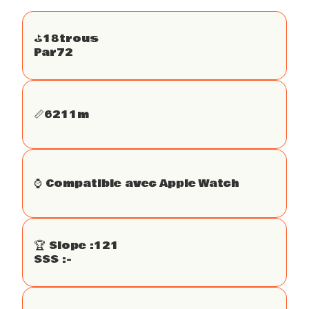
⛳️
18
trous
Par
72
📏
6211
m
⌚️ Compatible avec Apple Watch
🏆 Slope :
121
SSS :
-