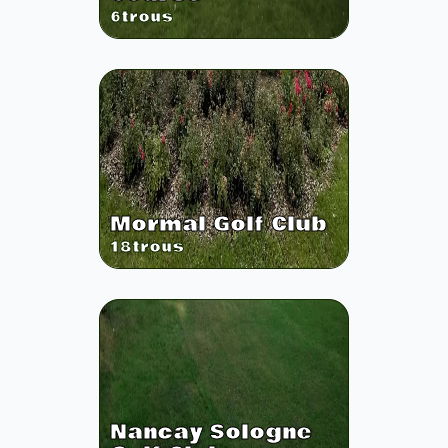
6
trous
Mormal Golf Club
18
trous
Nancay Sologne