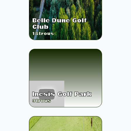
Belle Dune Golf
Club
18
trous
Inesis Golf Park
9
trous