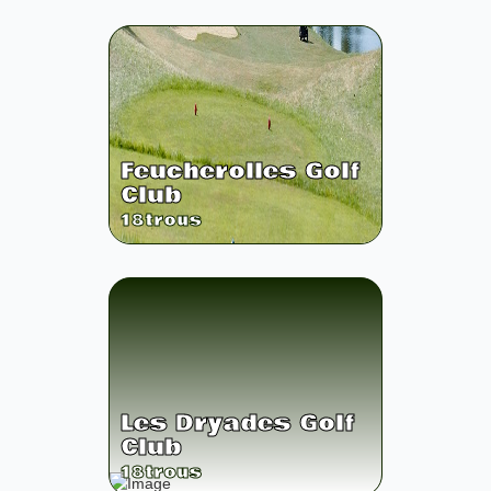
Feucherolles Golf
Club
18
trous
Les Dryades Golf
Club
18
trous