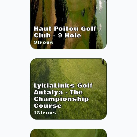
Haut Poitou Golf
Club - 9 Hole
9
trous
LykiaLinks Golf
Antalya - The
Championship
Course
18
trous