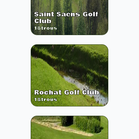
Saint Saens Golf
Club
18
trous
Rochat Golf Club
18
trous