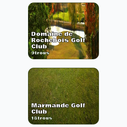
Domaine de
Rochebois Golf
Club
9
trous
Marmande Golf
Club
18
trous