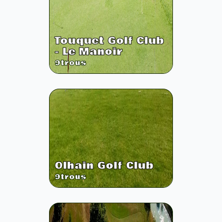
Touquet Golf Club
- Le Manoir
9
trous
Olhain Golf Club
9
trous