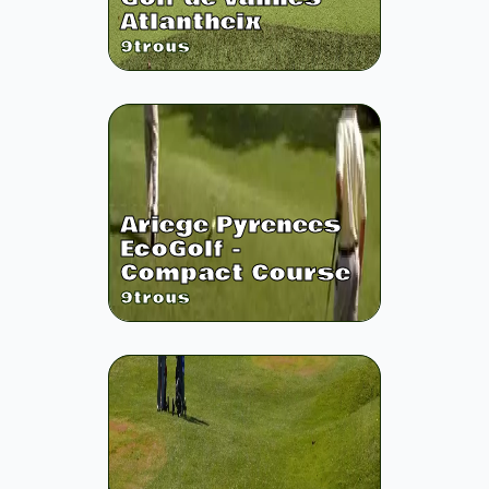
Atlantheix
9
trous
Ariege Pyrenees
EcoGolf -
Compact Course
9
trous