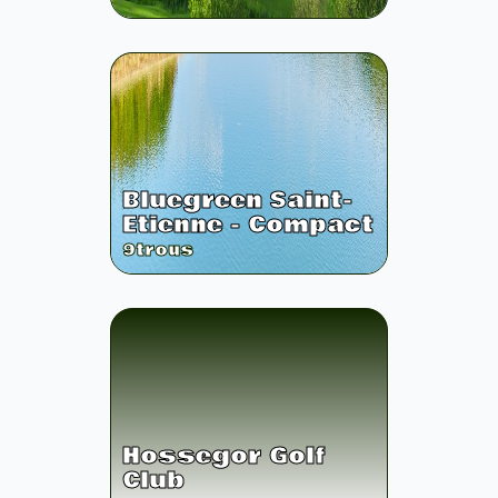
Bluegreen Saint-
Etienne - Compact
9
trous
Hossegor Golf
Club