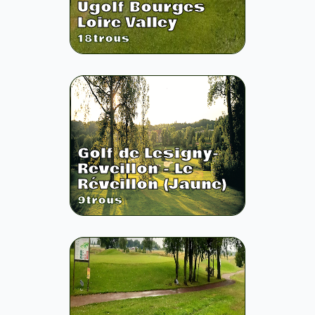
Ugolf Bourges
Loire Valley
18
trous
Golf de Lesigny-
Reveillon - Le
Réveillon (Jaune)
9
trous