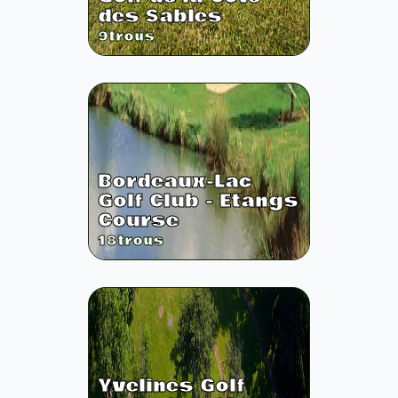
des Sables
9
trous
Bordeaux-Lac
Golf Club - Etangs
Course
18
trous
Yvelines Golf