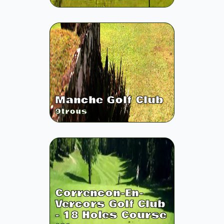
Manche Golf Club
9
trous
Correncon-En-
Vercors Golf Club
- 18 Holes Course