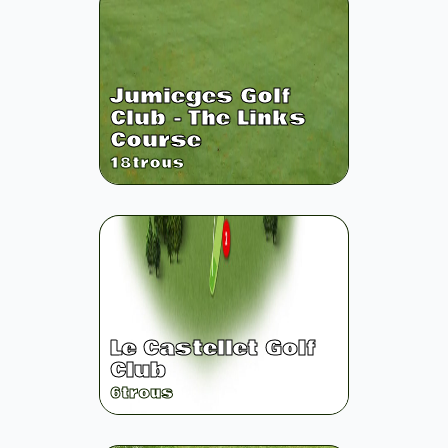
Jumieges Golf
Club - The Links
Course
18
trous
Le Castellet Golf
Club
6
trous