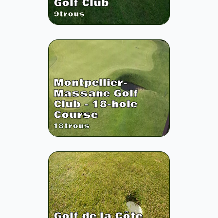
Golf Club
9
trous
Montpellier-
Massane Golf
Club - 18-hole
Course
18
trous
Golf de la Côte