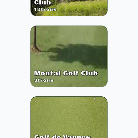
Club
18
trous
Montal Golf Club
9
trous
Golf de Vannes