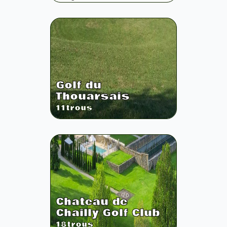
Golf du
Thouarsais
11
trous
Chateau de
Chailly Golf Club
18
trous