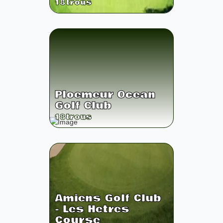
18
trous
Ploemeur Ocean
Golf Club
18
trous
Amiens Golf Club
- Les Hetres
Course