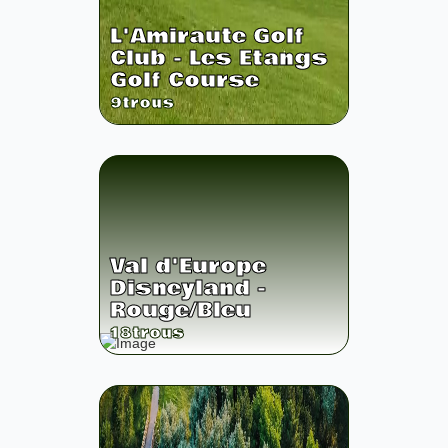
L'Amiraute Golf
Club - Les Etangs
Golf Course
9
trous
Val d'Europe
Disneyland -
Rouge/Bleu
18
trous