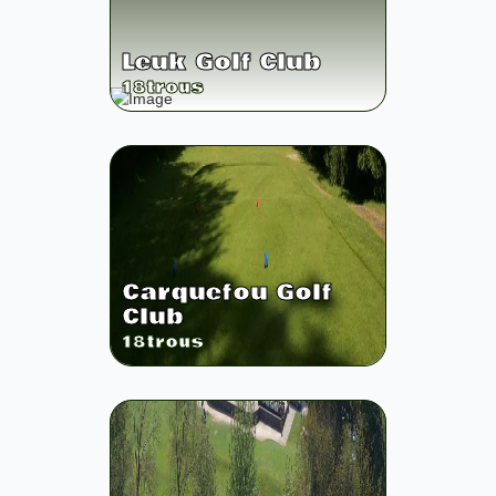
Leuk Golf Club
18
trous
Carquefou Golf
Club
18
trous