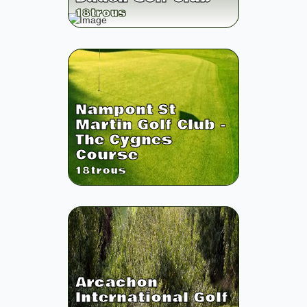
18
trous
Nampont St
Martin Golf Club -
The Cygnes
Course
18
trous
Arcachon
International Golf