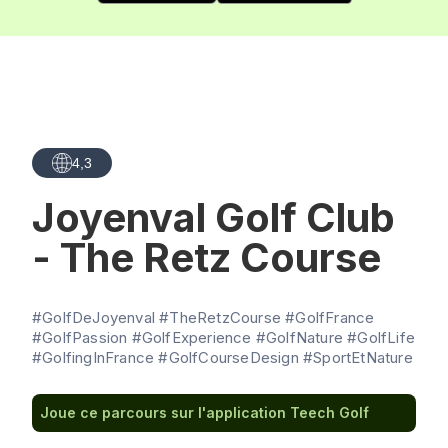
4,3
Joyenval Golf Club
- The Retz Course
#GolfDeJoyenval #TheRetzCourse #GolfFrance
#GolfPassion #GolfExperience #GolfNature #GolfLife
#GolfingInFrance #GolfCourseDesign #SportEtNature
Joue ce parcours sur l'application Teech Golf