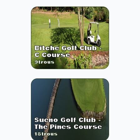
Bitche Golf Club -
C Course
9
trous
Sueno Golf Club -
The Pines Course
18
trous