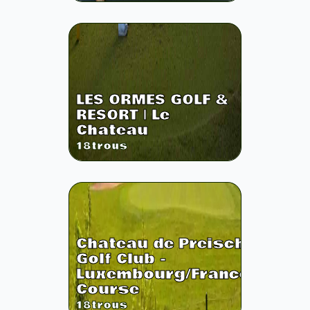
LES ORMES GOLF &
RESORT | Le
Chateau
18
trous
Chateau de Preisch
Golf Club -
Luxembourg/France
Course
18
trous