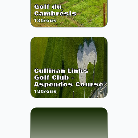
Golf du
Cambrésis
18
trous
Cullinan Links
Golf Club -
Aspendos Course
18
trous