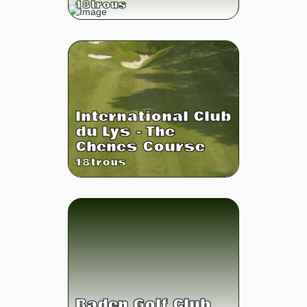
18
trous
International Club
du Lys - The
Chenes Course
18
trous
Baden Golf Club