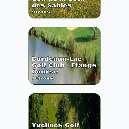
des Sables
9
trous
Bordeaux-Lac
Golf Club - Etangs
Course
18
trous
Yvelines Golf