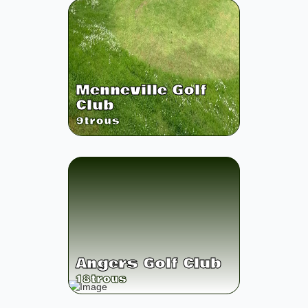
Menneville Golf
Club
9
trous
Angers Golf Club
18
trous