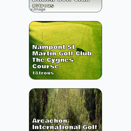
18
trous
Nampont St
Martin Golf Club -
The Cygnes
Course
18
trous
Arcachon
International Golf