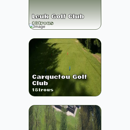
Leuk Golf Club
18
trous
Carquefou Golf
Club
18
trous