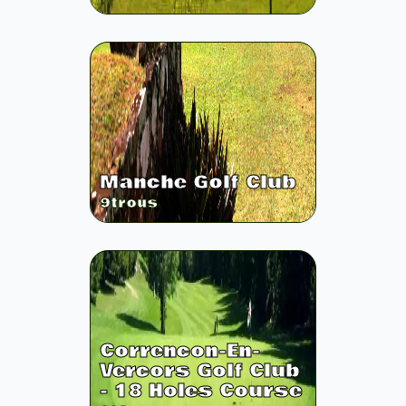
Manche Golf Club
9
trous
Correncon-En-
Vercors Golf Club
- 18 Holes Course