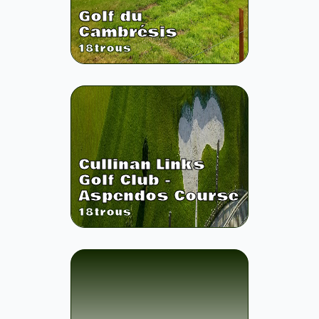
Golf du
Cambrésis
18
trous
Cullinan Links
Golf Club -
Aspendos Course
18
trous