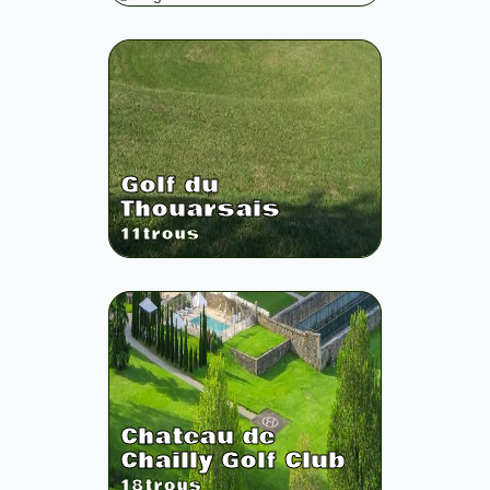
Golf du
Thouarsais
11
trous
Chateau de
Chailly Golf Club
18
trous