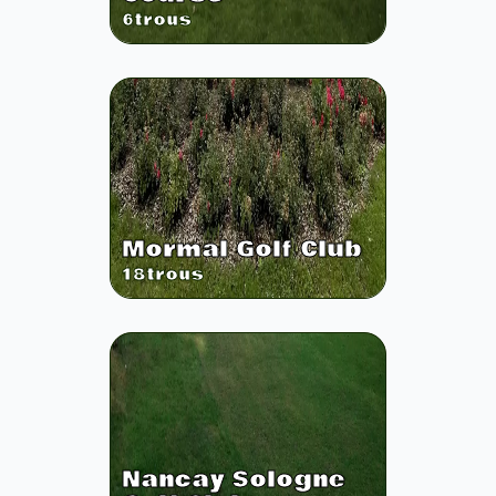
6
trous
Mormal Golf Club
18
trous
Nancay Sologne