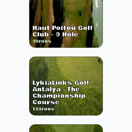
Haut Poitou Golf
Club - 9 Hole
9
trous
LykiaLinks Golf
Antalya - The
Championship
Course
18
trous