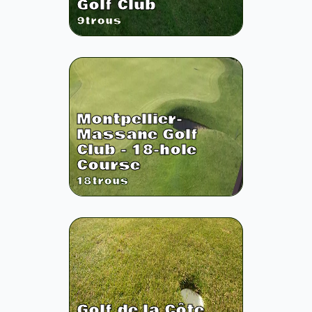
Golf Club
9
trous
Montpellier-
Massane Golf
Club - 18-hole
Course
18
trous
Golf de la Côte