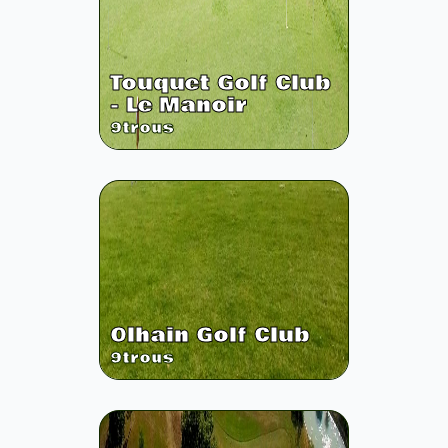
Touquet Golf Club
- Le Manoir
9
trous
Olhain Golf Club
9
trous