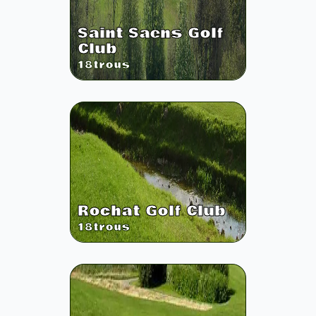
Saint Saens Golf
Club
18
trous
Rochat Golf Club
18
trous