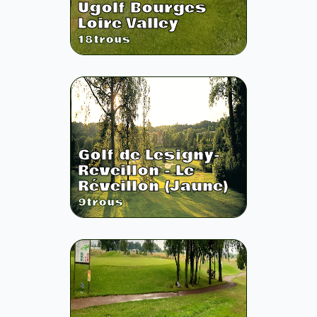
Ugolf Bourges
Loire Valley
18
trous
Golf de Lesigny-
Reveillon - Le
Réveillon (Jaune)
9
trous