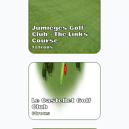
Jumieges Golf
Club - The Links
Course
18
trous
Le Castellet Golf
Club
6
trous