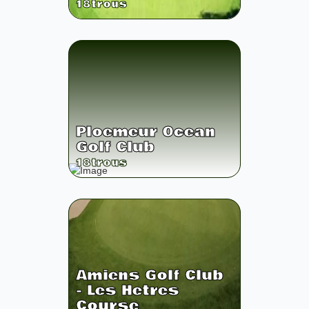
18
trous
Ploemeur Ocean
Golf Club
18
trous
Amiens Golf Club
- Les Hetres
Course