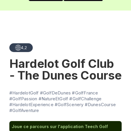
4,2
Hardelot Golf Club
- The Dunes Course
#HardelotGolf #GolfDeDunes #GolfFrance
#GolfPassion #NatureEtGolf #GolfChallenge
#HardelotExperience #GolfScenery #DunesCourse
#GolfAventure
Joue ce parcours sur l'application Teech Golf