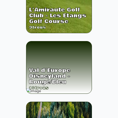
L'Amiraute Golf
Club - Les Etangs
Golf Course
9
trous
Val d'Europe
Disneyland -
Rouge/Bleu
18
trous