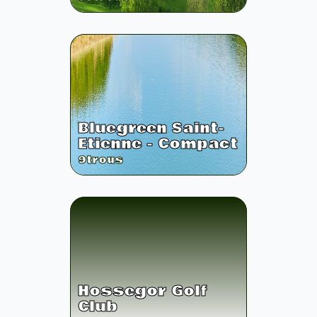
Bluegreen Saint-
Etienne - Compact
9
trous
Hossegor Golf
Club