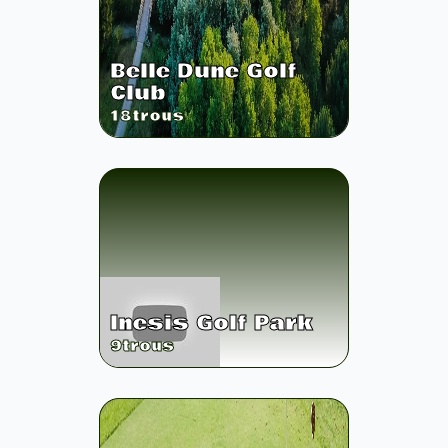
Belle Dune Golf
Club
18
trous
Inesis Golf Park
9
trous