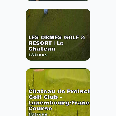
LES ORMES GOLF &
RESORT | Le
Chateau
18
trous
Chateau de Preisch
Golf Club -
Luxembourg/France
Course
18
trous