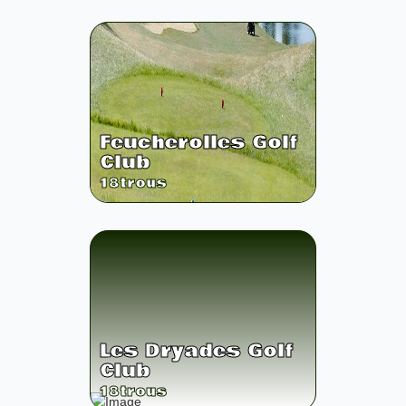
Feucherolles Golf
Club
18
trous
Les Dryades Golf
Club
18
trous