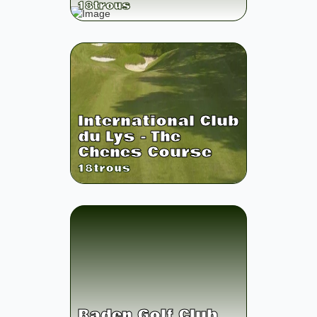
18
trous
International Club
du Lys - The
Chenes Course
18
trous
Baden Golf Club