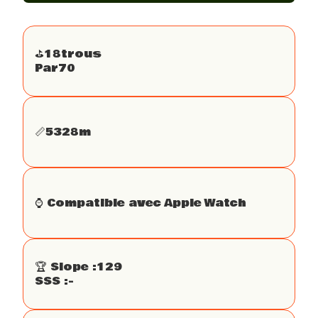
⛳️
18
trous
Par
70
📏
5328
m
⌚️ Compatible avec Apple Watch
🏆 Slope :
129
SSS :
-