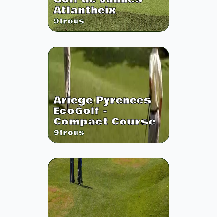
Atlantheix
9
trous
Ariege Pyrenees
EcoGolf -
Compact Course
9
trous