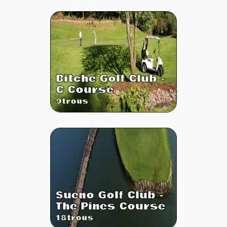
Bitche Golf Club -
C Course
9
trous
Sueno Golf Club -
The Pines Course
18
trous