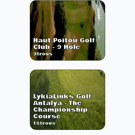
Haut Poitou Golf
Club - 9 Hole
9
trous
LykiaLinks Golf
Antalya - The
Championship
Course
18
trous