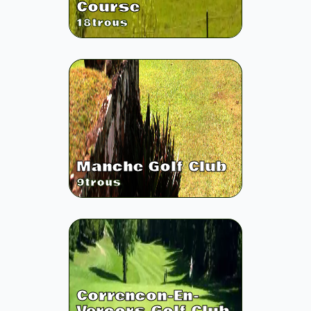
Course
18
trous
Manche Golf Club
9
trous
Correncon-En-