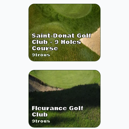
Saint-Donat Golf
Club - 9 Holes
Course
9
trous
Fleurance Golf
Club
9
trous