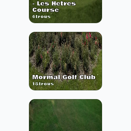
- Les Hetres
Course
6
trous
Mormal Golf Club
18
trous