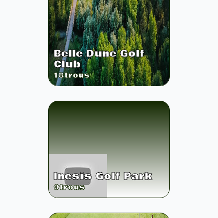
Belle Dune Golf
Club
18
trous
Inesis Golf Park
9
trous