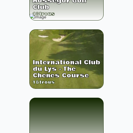
Hossegor Golf
Club
18
trous
International Club
du Lys - The
Chenes Course
18
trous