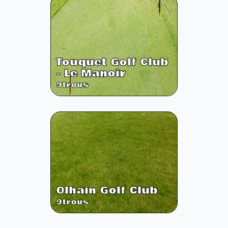
Touquet Golf Club
- Le Manoir
9
trous
Olhain Golf Club
9
trous