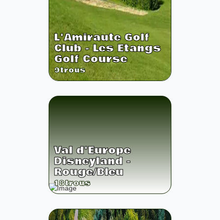
L'Amiraute Golf
Club - Les Etangs
Golf Course
9
trous
Val d'Europe
Disneyland -
Rouge/Bleu
18
trous