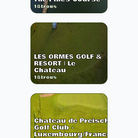
18
trous
LES ORMES GOLF &
RESORT | Le
Chateau
18
trous
Chateau de Preisch
Golf Club -
Luxembourg/France