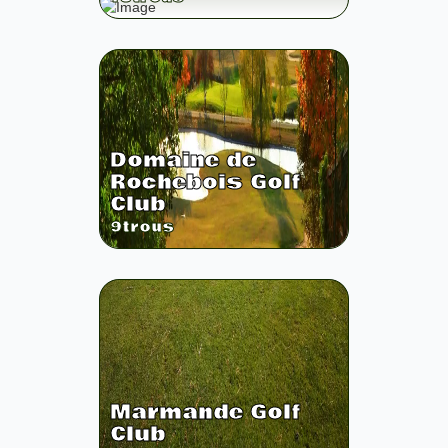
Domaine de
Rochebois Golf
Club
9
trous
Marmande Golf
Club