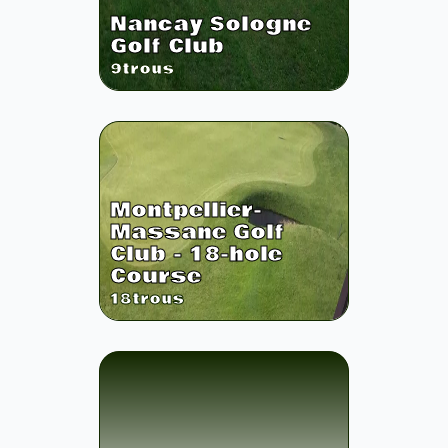
Nancay Sologne
Golf Club
9
trous
Montpellier-
Massane Golf
Club - 18-hole
Course
18
trous