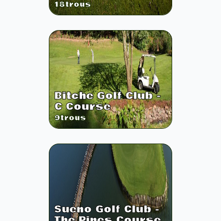
18
trous
Bitche Golf Club -
C Course
9
trous
Sueno Golf Club -
The Pines Course