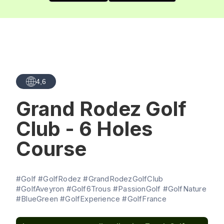
4,6
Grand Rodez Golf
Club - 6 Holes
Course
#Golf #GolfRodez #GrandRodezGolfClub
#GolfAveyron #Golf6Trous #PassionGolf #GolfNature
#BlueGreen #GolfExperience #GolfFrance