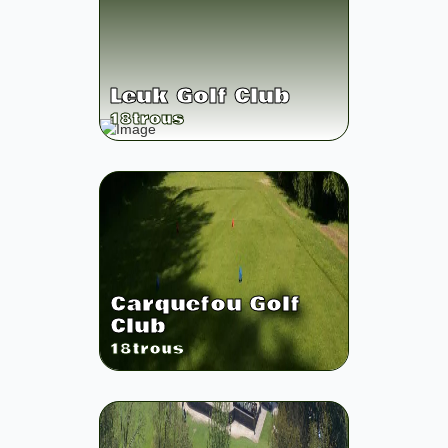
Leuk Golf Club
18
trous
Carquefou Golf
Club
18
trous