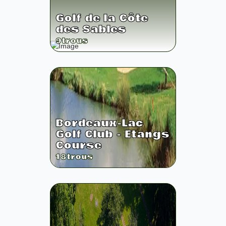
Golf de la Côte
des Sables
9
trous
Bordeaux-Lac
Golf Club - Etangs
Course
18
trous