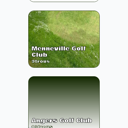
Menneville Golf
Club
9
trous
Angers Golf Club
18
trous