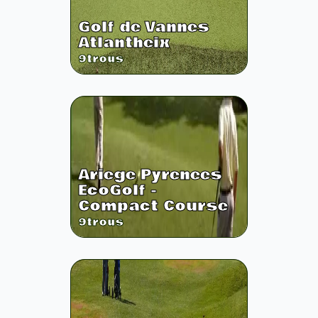
Golf de Vannes
Atlantheix
9
trous
Ariege Pyrenees
EcoGolf -
Compact Course
9
trous