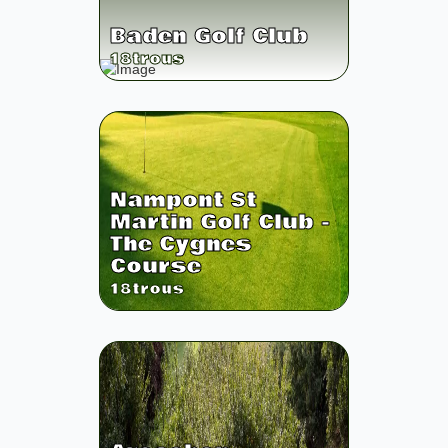
Baden Golf Club
18
trous
Nampont St
Martin Golf Club -
The Cygnes
Course
18
trous