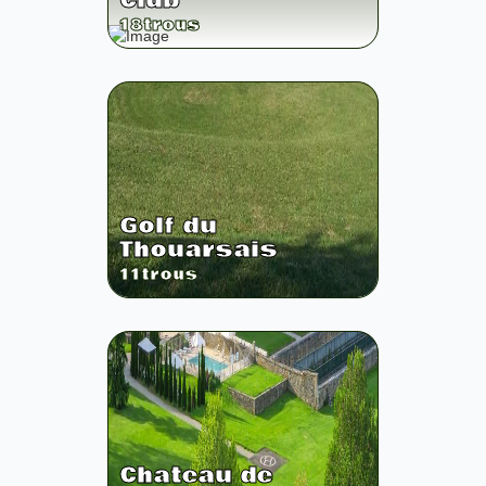
Club
18
trous
Golf du
Thouarsais
11
trous
Chateau de