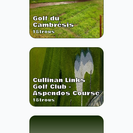
Golf du
Cambrésis
18
trous
Cullinan Links
Golf Club -
Aspendos Course
18
trous