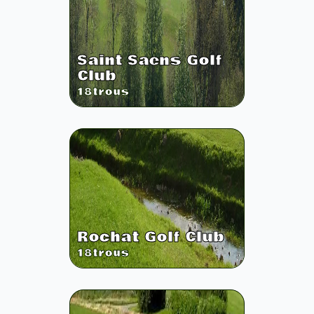
Saint Saens Golf
Club
18
trous
Rochat Golf Club
18
trous