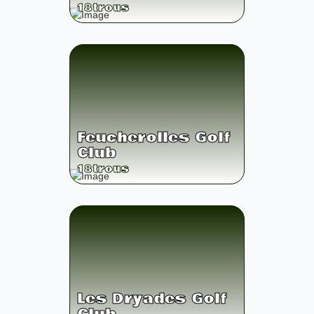
18
trous
Feucherolles Golf
Club
18
trous
Les Dryades Golf