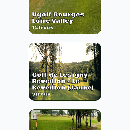
Ugolf Bourges
Loire Valley
18
trous
Golf de Lesigny-
Reveillon - Le
Réveillon (Jaune)
9
trous