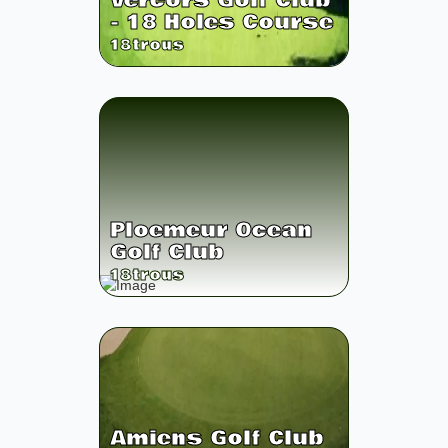
Vercors Golf Club
- 18 Holes Course
18
trous
Ploemeur Ocean
Golf Club
18
trous
Amiens Golf Club