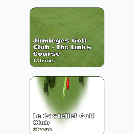
Jumieges Golf
Club - The Links
Course
18
trous
Le Castellet Golf
Club
6
trous