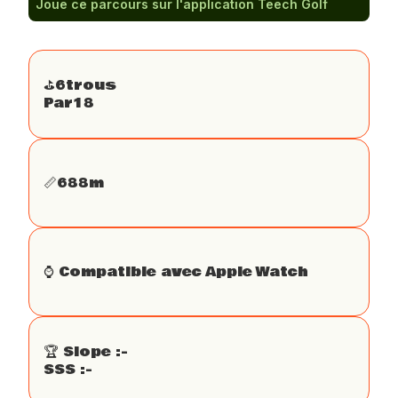
Joue ce parcours sur l'application Teech Golf
⛳️
6
trous
Par
18
📏
688
m
⌚️ Compatible avec Apple Watch
🏆 Slope :
-
SSS :
-