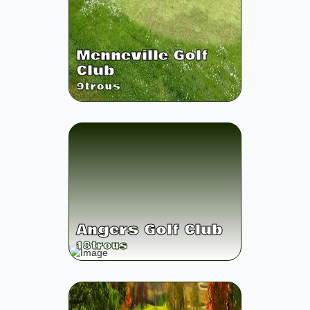
Menneville Golf
Club
9
trous
Angers Golf Club
18
trous