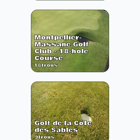
Montpellier-
Massane Golf
Club - 18-hole
Course
18
trous
Golf de la Côte
des Sables
9
trous