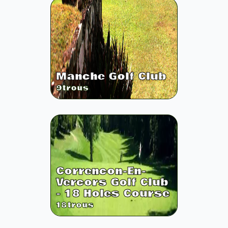
Manche Golf Club
9
trous
Correncon-En-
Vercors Golf Club
- 18 Holes Course
18
trous