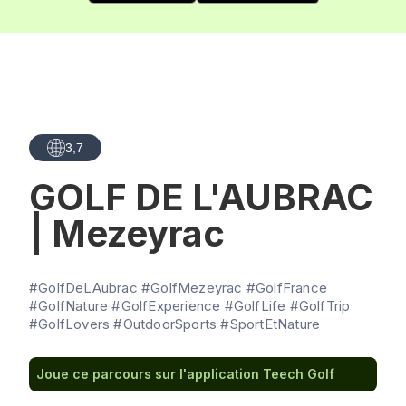
3,7
GOLF DE L'AUBRAC
| Mezeyrac
#GolfDeLAubrac #GolfMezeyrac #GolfFrance
#GolfNature #GolfExperience #GolfLife #GolfTrip
#GolfLovers #OutdoorSports #SportEtNature
Joue ce parcours sur l'application Teech Golf