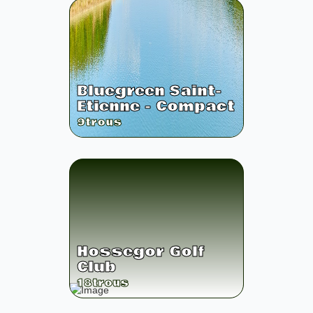
Bluegreen Saint-
Etienne - Compact
9
trous
Hossegor Golf
Club
18
trous