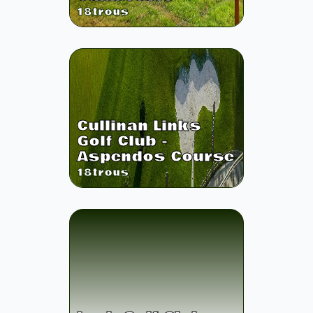
18
trous
Cullinan Links
Golf Club -
Aspendos Course
18
trous