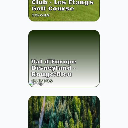
Club - Les Etangs
Golf Course
9
trous
Val d'Europe
Disneyland -
Rouge/Bleu
18
trous