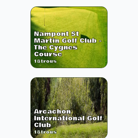
Nampont St
Martin Golf Club -
The Cygnes
Course
18
trous
Arcachon
International Golf
Club
18
trous