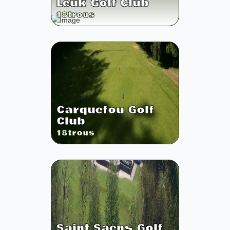
Leuk Golf Club
18
trous
Carquefou Golf
Club
18
trous
Saint Saens Golf