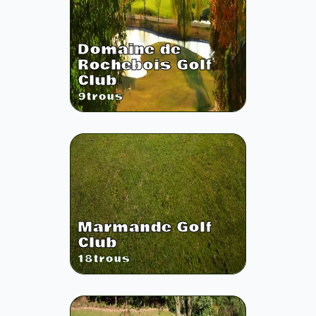
Domaine de
Rochebois Golf
Club
9
trous
Marmande Golf
Club
18
trous