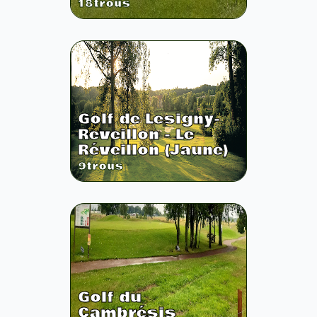
18
trous
Golf de Lesigny-
Reveillon - Le
Réveillon (Jaune)
9
trous
Golf du
Cambrésis