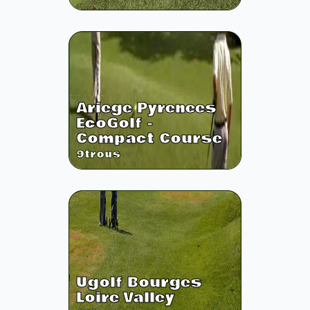
Ariege Pyrenees
EcoGolf -
Compact Course
9
trous
Ugolf Bourges
Loire Valley