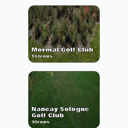
Mormal Golf Club
18
trous
Nancay Sologne
Golf Club
9
trous