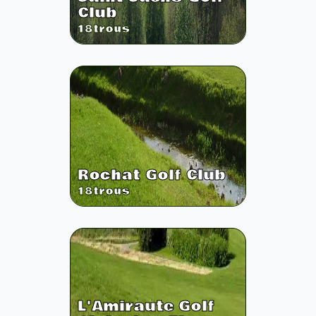
Club
18
trous
Rochat Golf Club
18
trous
L'Amiraute Golf