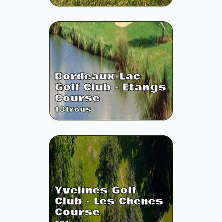
Bordeaux-Lac
Golf Club - Etangs
Course
18
trous
Yvelines Golf
Club - Les Chenes
Course