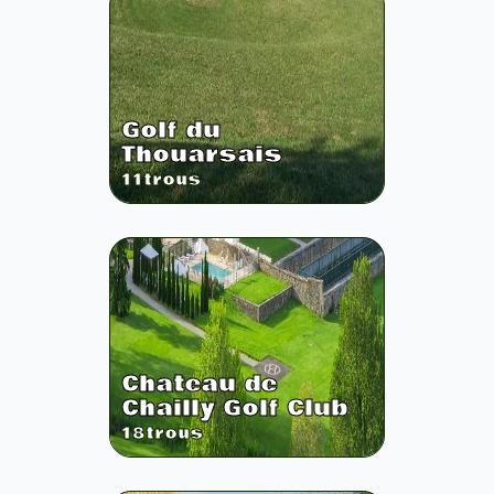
Golf du
Thouarsais
11
trous
Chateau de
Chailly Golf Club
18
trous