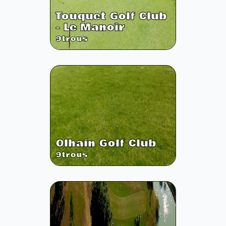
Touquet Golf Club
- Le Manoir
9
trous
Olhain Golf Club
9
trous