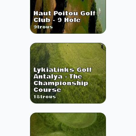
Haut Poitou Golf
Club - 9 Hole
9
trous
LykiaLinks Golf
Antalya - The
Championship
Course
18
trous