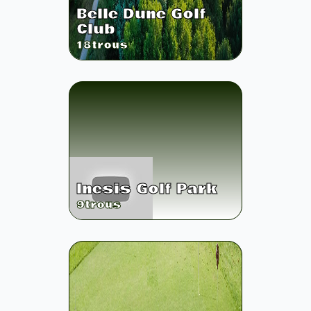
Belle Dune Golf
Club
18
trous
Inesis Golf Park
9
trous