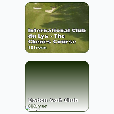
International Club
du Lys - The
Chenes Course
18
trous
Baden Golf Club
18
trous