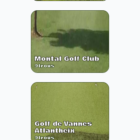
Montal Golf Club
9
trous
Golf de Vannes
Atlantheix
9
trous