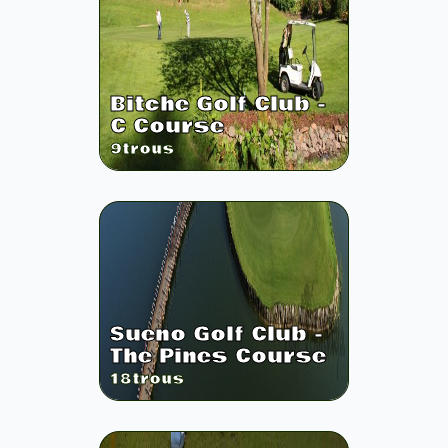
Bitche Golf Club -
C Course
9
trous
Sueno Golf Club -
The Pines Course
18
trous