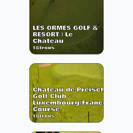
LES ORMES GOLF &
RESORT | Le
Chateau
18
trous
Chateau de Preisch
Golf Club -
Luxembourg/France
Course
18
trous