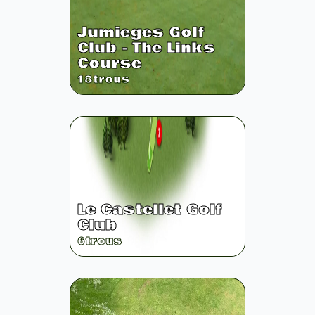
Jumieges Golf
Club - The Links
Course
18
trous
Le Castellet Golf
Club
6
trous