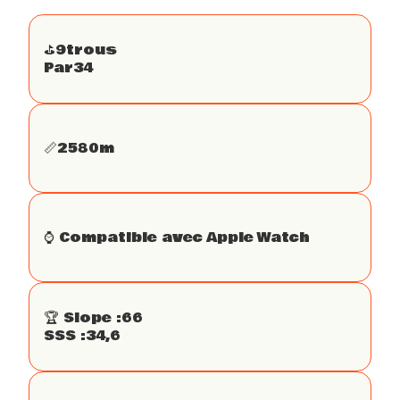
⛳️
9
trous
Par
34
📏
2580
m
⌚️ Compatible avec Apple Watch
🏆 Slope :
66
SSS :
34,6