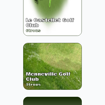
Le Castellet Golf
Club
6
trous
Menneville Golf
Club
9
trous