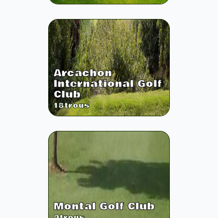
Arcachon
International Golf
Club
18
trous
Montal Golf Club
9
trous