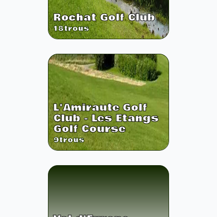
Rochat Golf Club
18
trous
L'Amiraute Golf
Club - Les Etangs
Golf Course
9
trous