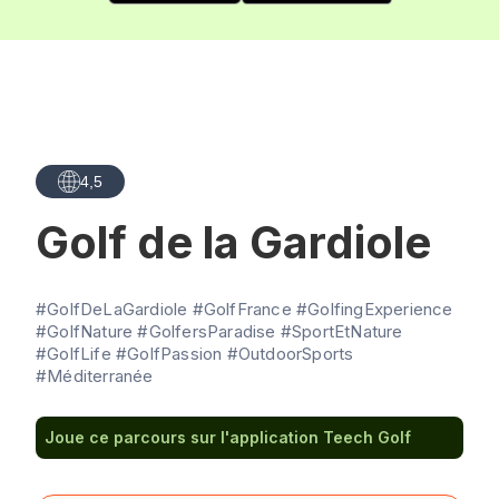
4,5
Golf de la Gardiole
#GolfDeLaGardiole #GolfFrance #GolfingExperience
#GolfNature #GolfersParadise #SportEtNature
#GolfLife #GolfPassion #OutdoorSports
#Méditerranée
Joue ce parcours sur l'application Teech Golf