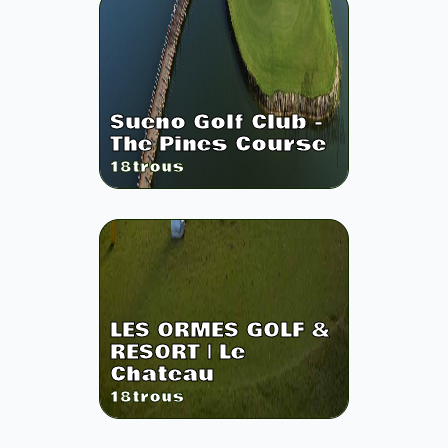
Sueno Golf Club -
The Pines Course
18
trous
LES ORMES GOLF &
RESORT | Le
Chateau
18
trous