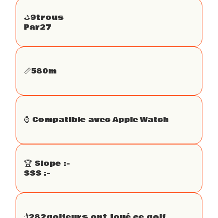
⛳️
9
trous
Par
27
📏
580
m
⌚️ Compatible avec Apple Watch
🏆 Slope :
-
SSS :
-
🏌
282
golfeurs ont joué ce golf