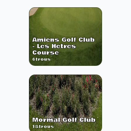
Amiens Golf Club
- Les Hetres
Course
6
trous
Mormal Golf Club
18
trous