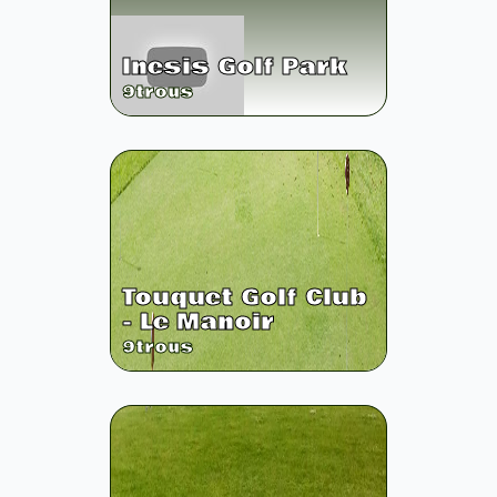
Inesis Golf Park
9
trous
Touquet Golf Club
- Le Manoir
9
trous