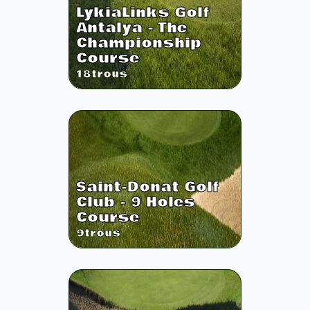
LykiaLinks Golf
Antalya - The
Championship
Course
18
trous
Saint-Donat Golf
Club - 9 Holes
Course
9
trous