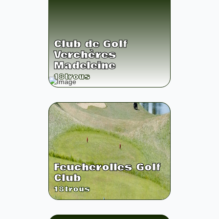
Club de Golf
Verchères
Madeleine
18
trous
Feucherolles Golf
Club
18
trous