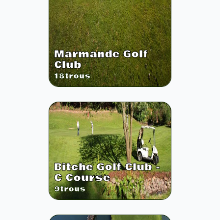
Marmande Golf
Club
18
trous
Bitche Golf Club -
C Course
9
trous