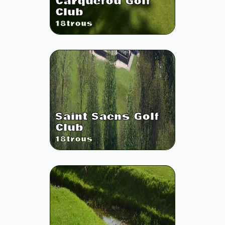
Carquefou Golf
Club
18
trous
Saint Saens Golf
Club
18
trous