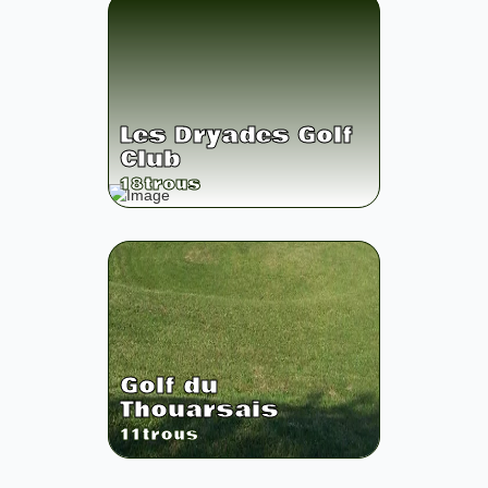
Les Dryades Golf
Club
18
trous
Golf du
Thouarsais
11
trous