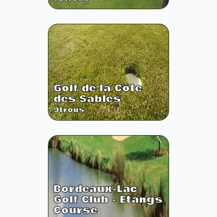
Golf de la Côte
des Sables
9
trous
Bordeaux-Lac
Golf Club - Etangs
Course