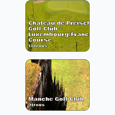
Chateau de Preisch
Golf Club -
Luxembourg/France
Course
18
trous
Manche Golf Club
9
trous