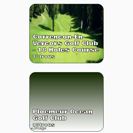
Correncon-En-
Vercors Golf Club
- 18 Holes Course
18
trous
Ploemeur Ocean
Golf Club
18
trous