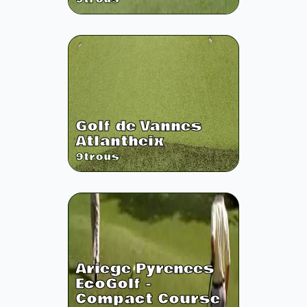
Golf de Vannes
Atlantheix
9
trous
Ariege Pyrenees
EcoGolf -
Compact Course