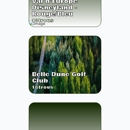
Val d'Europe
Disneyland -
Rouge/Bleu
18
trous
Belle Dune Golf
Club
18
trous