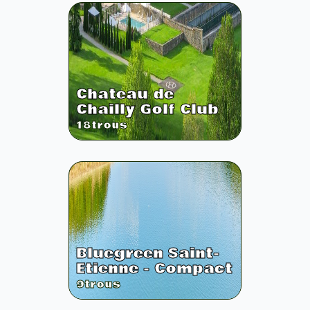
Chateau de
Chailly Golf Club
18
trous
Bluegreen Saint-
Etienne - Compact
9
trous