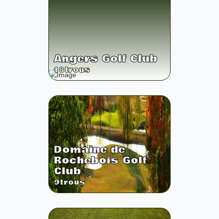
Angers Golf Club
18
trous
Domaine de
Rochebois Golf
Club
9
trous