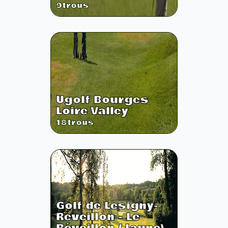
9
trous
Ugolf Bourges
Loire Valley
18
trous
Golf de Lesigny-
Reveillon - Le