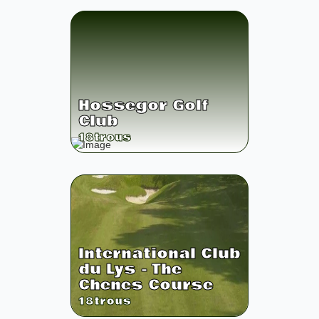
Hossegor Golf
Club
18
trous
International Club
du Lys - The
Chenes Course
18
trous