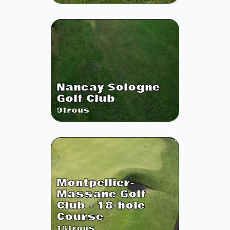
Nancay Sologne
Golf Club
9
trous
Montpellier-
Massane Golf
Club - 18-hole
Course
18
trous