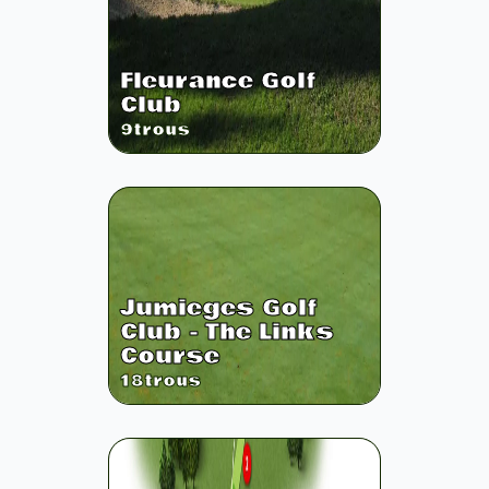
Fleurance Golf
Club
9
trous
Jumieges Golf
Club - The Links
Course
18
trous