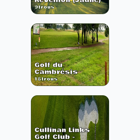
Réveillon (Jaune)
9
trous
Golf du
Cambrésis
18
trous
Cullinan Links
Golf Club -