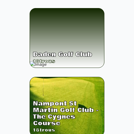
Baden Golf Club
18
trous
Nampont St
Martin Golf Club -
The Cygnes
Course
18
trous