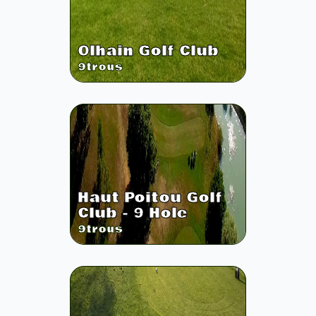
Olhain Golf Club
9
trous
Haut Poitou Golf
Club - 9 Hole
9
trous