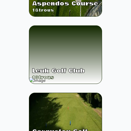
Aspendos Course
18
trous
Leuk Golf Club
18
trous