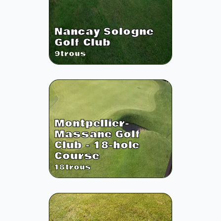
Nancay Sologne
Golf Club
9
trous
Montpellier-
Massane Golf
Club - 18-hole
Course
18
trous