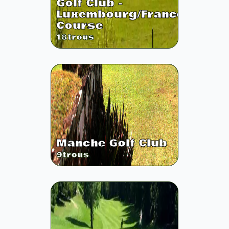
Golf Club -
Luxembourg/France
Course
18
trous
Manche Golf Club
9
trous