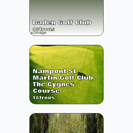
Baden Golf Club
18
trous
Nampont St
Martin Golf Club -
The Cygnes
Course
18
trous