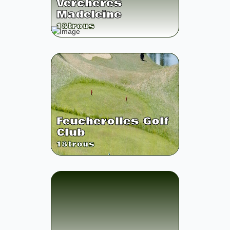
Verchères
Madeleine
18
trous
Feucherolles Golf
Club
18
trous