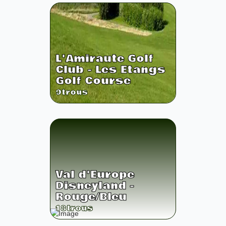
L'Amiraute Golf
Club - Les Etangs
Golf Course
9
trous
Val d'Europe
Disneyland -
Rouge/Bleu
18
trous