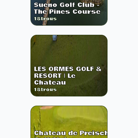
Sueno Golf Club -
The Pines Course
18
trous
LES ORMES GOLF &
RESORT | Le
Chateau
18
trous
Chateau de Preisch