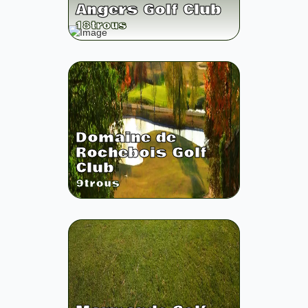
Angers Golf Club
18
trous
Domaine de
Rochebois Golf
Club
9
trous