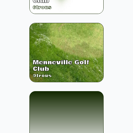
Club
6
trous
Menneville Golf
Club
9
trous