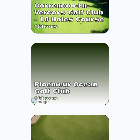
Correncon-En-
Vercors Golf Club
- 18 Holes Course
18
trous
Ploemeur Ocean
Golf Club
18
trous