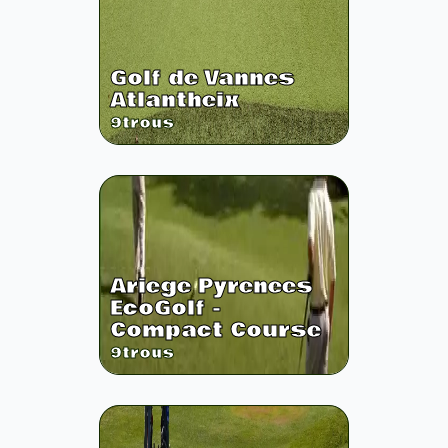
Golf de Vannes
Atlantheix
9
trous
Ariege Pyrenees
EcoGolf -
Compact Course
9
trous