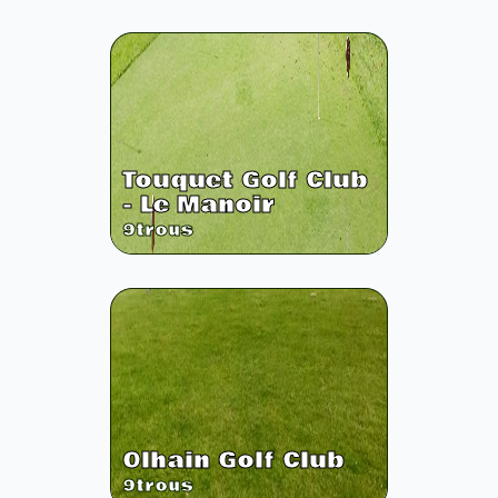
Touquet Golf Club
- Le Manoir
9
trous
Olhain Golf Club
9
trous