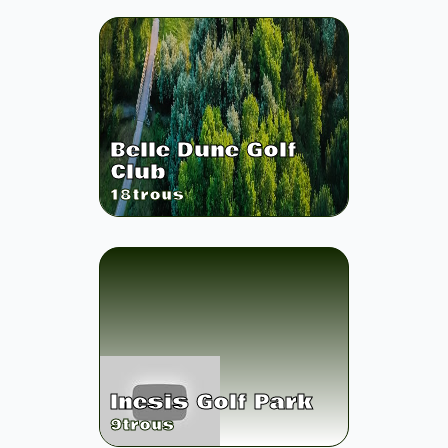
Belle Dune Golf
Club
18
trous
Inesis Golf Park
9
trous