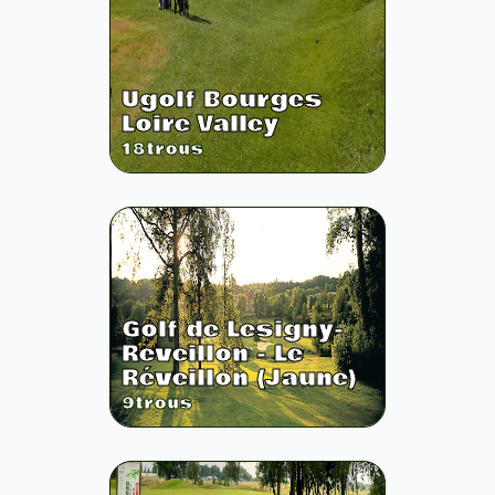
Ugolf Bourges
Loire Valley
18
trous
Golf de Lesigny-
Reveillon - Le
Réveillon (Jaune)
9
trous