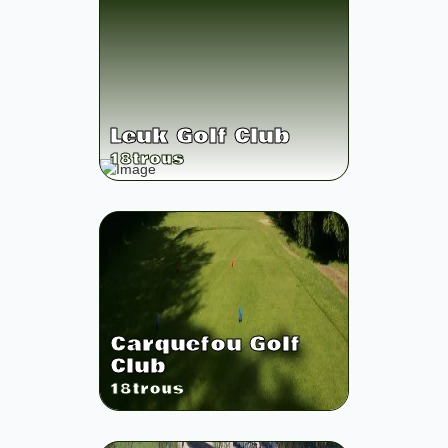
Leuk Golf Club
18
trous
Carquefou Golf
Club
18
trous