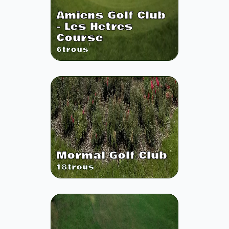
Amiens Golf Club
- Les Hetres
Course
6
trous
Mormal Golf Club
18
trous