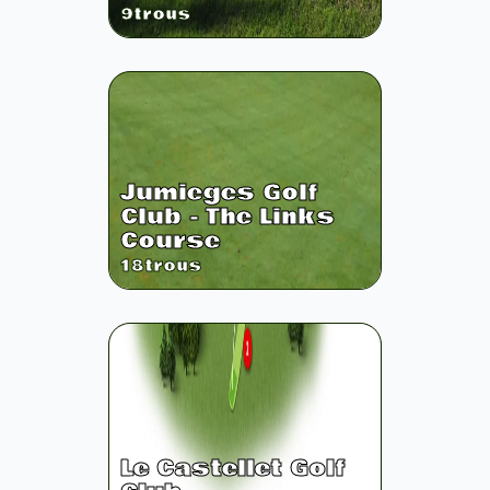
9
trous
Jumieges Golf
Club - The Links
Course
18
trous
Le Castellet Golf