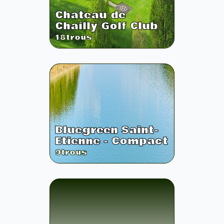
Chateau de
Chailly Golf Club
18
trous
Bluegreen Saint-
Etienne - Compact
9
trous