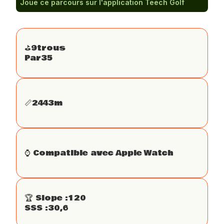
Joue ce parcours sur l'application Teech Golf
⛳️
9
trous
Par
35
📏
2443
m
⌚️ Compatible avec Apple Watch
🏆 Slope :
120
SSS :
30,6