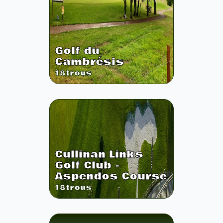
Golf du
Cambrésis
18
trous
Cullinan Links
Golf Club -
Aspendos Course
18
trous