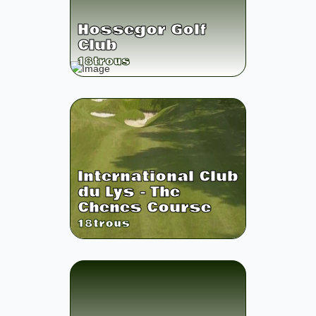
Hossegor Golf
Club
18
trous
International Club
du Lys - The
Chenes Course
18
trous