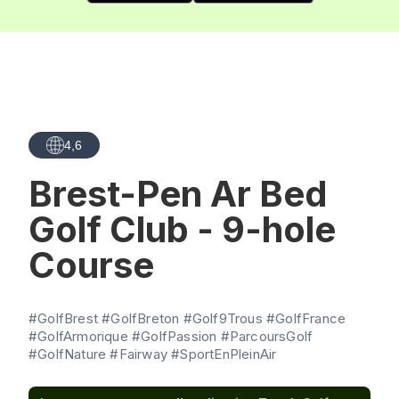
4,6
Brest-Pen Ar Bed
Golf Club - 9-hole
Course
#GolfBrest #GolfBreton #Golf9Trous #GolfFrance
#GolfArmorique #GolfPassion #ParcoursGolf
#GolfNature #Fairway #SportEnPleinAir