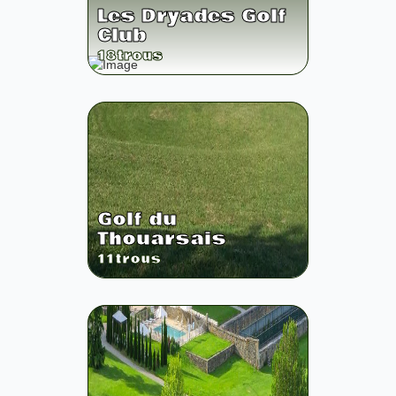
Les Dryades Golf
Club
18
trous
Golf du
Thouarsais
11
trous