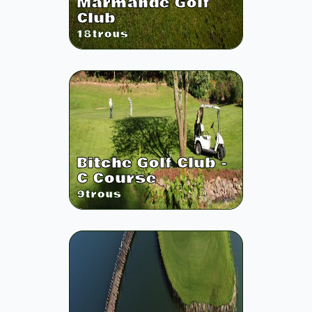
Marmande Golf
Club
18
trous
Bitche Golf Club -
C Course
9
trous