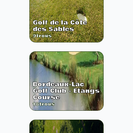
Golf de la Côte
des Sables
9
trous
Bordeaux-Lac
Golf Club - Etangs
Course
18
trous