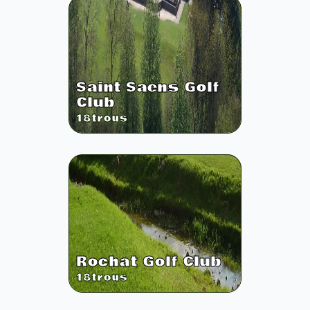
Saint Saens Golf
Club
18
trous
Rochat Golf Club
18
trous