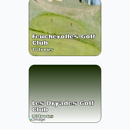
Feucherolles Golf
Club
18
trous
Les Dryades Golf
Club
18
trous