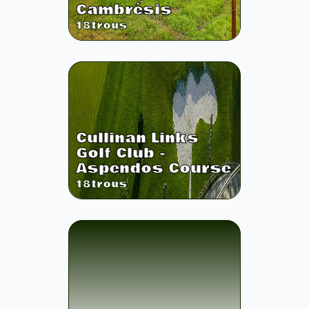
Cambrésis
18
trous
Cullinan Links
Golf Club -
Aspendos Course
18
trous