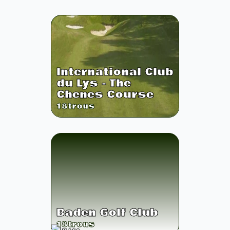
International Club
du Lys - The
Chenes Course
18
trous
Baden Golf Club
18
trous