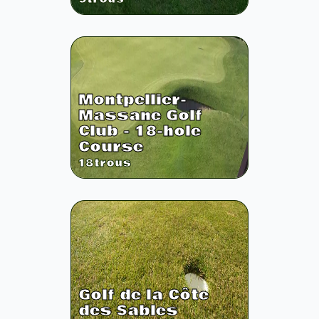
Montpellier-
Massane Golf
Club - 18-hole
Course
18
trous
Golf de la Côte
des Sables