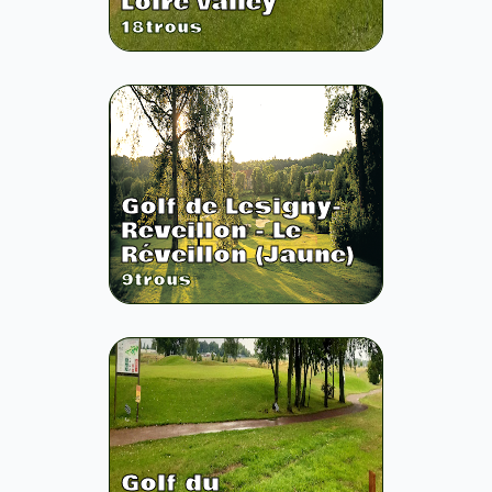
Loire Valley
18
trous
Golf de Lesigny-
Reveillon - Le
Réveillon (Jaune)
9
trous
Golf du