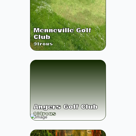
Menneville Golf
Club
9
trous
Angers Golf Club
18
trous