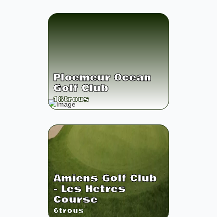
Ploemeur Ocean
Golf Club
18
trous
Amiens Golf Club
- Les Hetres
Course
6
trous