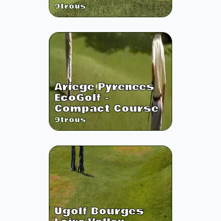
9
trous
Ariege Pyrenees
EcoGolf -
Compact Course
9
trous
Ugolf Bourges