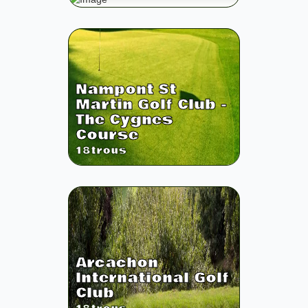
Nampont St
Martin Golf Club -
The Cygnes
Course
18
trous
Arcachon
International Golf
Club