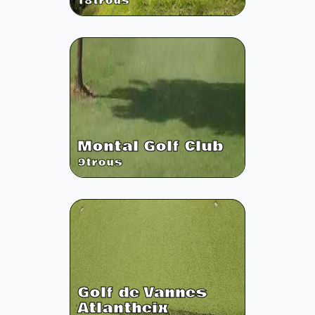
18
trous
Montal Golf Club
9
trous
Golf de Vannes
Atlantheix