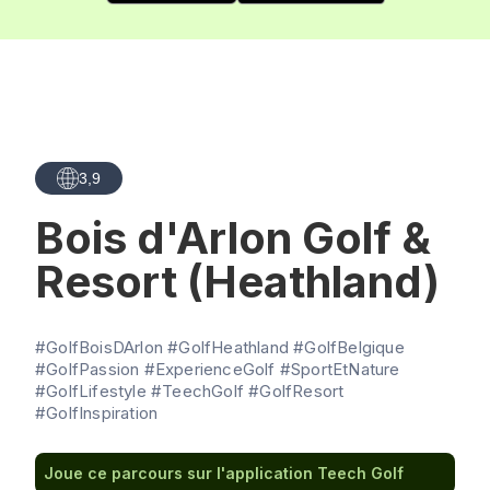
3,9
Bois d'Arlon Golf &
Resort (Heathland)
#GolfBoisDArlon #GolfHeathland #GolfBelgique
#GolfPassion #ExperienceGolf #SportEtNature
#GolfLifestyle #TeechGolf #GolfResort
#GolfInspiration
Joue ce parcours sur l'application Teech Golf