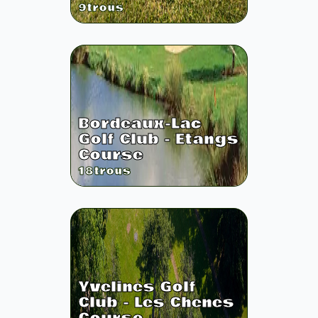
9
trous
Bordeaux-Lac
Golf Club - Etangs
Course
18
trous
Yvelines Golf
Club - Les Chenes