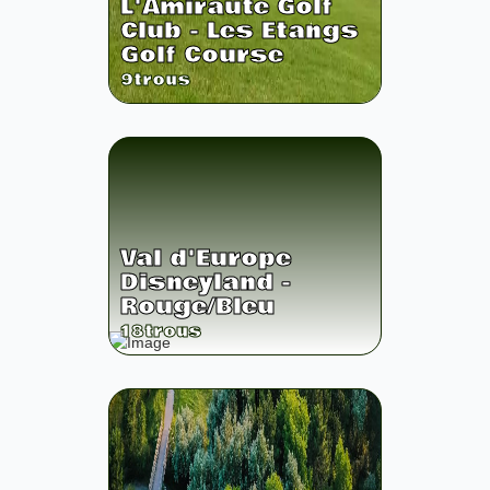
L'Amiraute Golf
Club - Les Etangs
Golf Course
9
trous
Val d'Europe
Disneyland -
Rouge/Bleu
18
trous