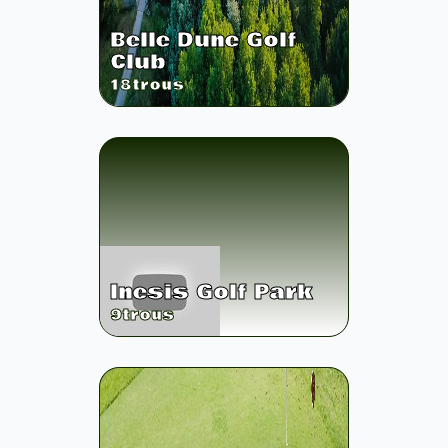
Belle Dune Golf
Club
18
trous
Inesis Golf Park
9
trous