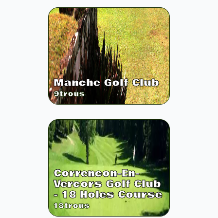
Manche Golf Club
9
trous
Correncon-En-
Vercors Golf Club
- 18 Holes Course
18
trous