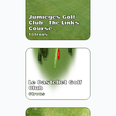
Jumieges Golf
Club - The Links
Course
18
trous
Le Castellet Golf
Club
6
trous