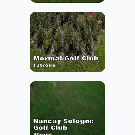
Mormal Golf Club
18
trous
Nancay Sologne
Golf Club
9
trous