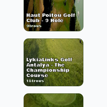
Haut Poitou Golf
Club - 9 Hole
9
trous
LykiaLinks Golf
Antalya - The
Championship
Course
18
trous