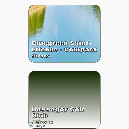
Bluegreen Saint-
Etienne - Compact
9
trous
Hossegor Golf
Club
18
trous