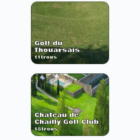
Golf du
Thouarsais
11
trous
Chateau de
Chailly Golf Club
18
trous