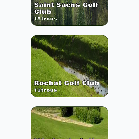
Saint Saens Golf
Club
18
trous
Rochat Golf Club
18
trous