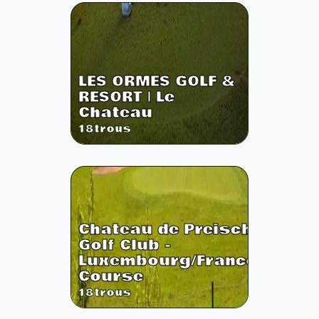
LES ORMES GOLF &
RESORT | Le
Chateau
18
trous
Chateau de Preisch
Golf Club -
Luxembourg/France
Course
18
trous