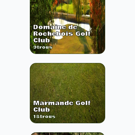
Domaine de
Rochebois Golf
Club
9
trous
Marmande Golf
Club
18
trous