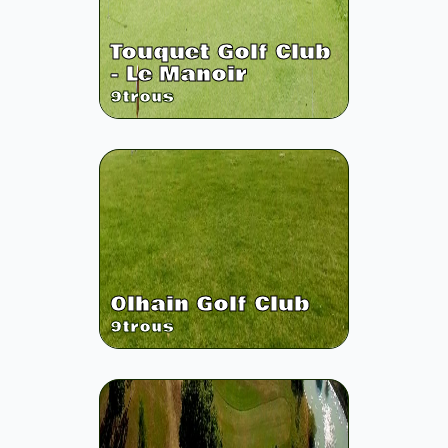
Touquet Golf Club
- Le Manoir
9
trous
Olhain Golf Club
9
trous