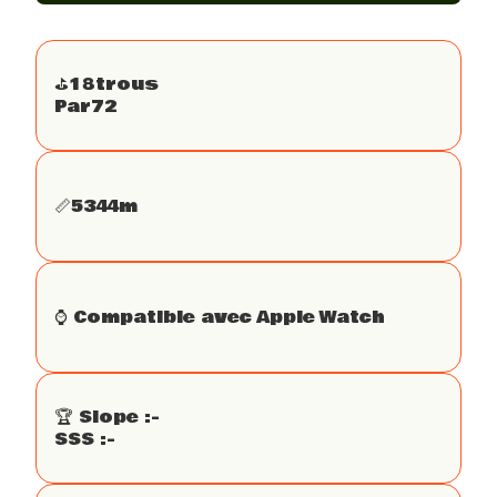
⛳️
18
trous
Par
72
📏
5344
m
⌚️ Compatible avec Apple Watch
🏆 Slope :
-
SSS :
-