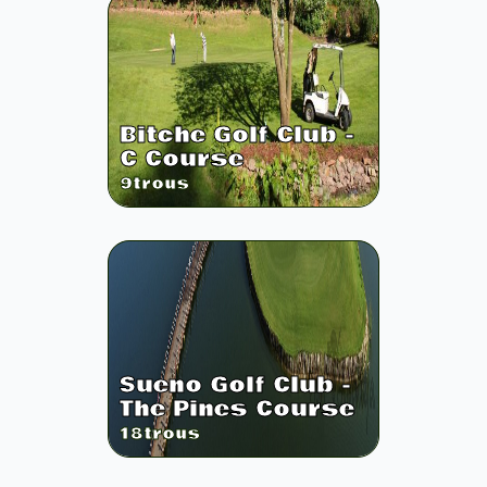
Bitche Golf Club -
C Course
9
trous
Sueno Golf Club -
The Pines Course
18
trous