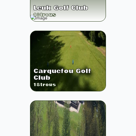
Leuk Golf Club
18
trous
Carquefou Golf
Club
18
trous