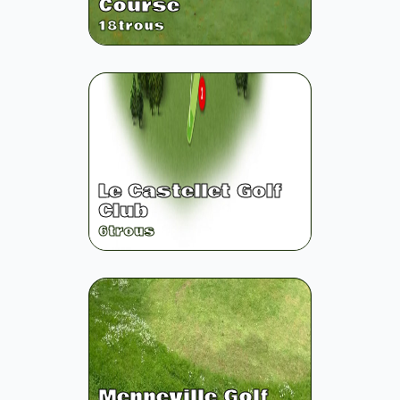
Course
18
trous
Le Castellet Golf
Club
6
trous
Menneville Golf