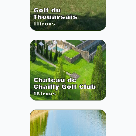
Golf du
Thouarsais
11
trous
Chateau de
Chailly Golf Club
18
trous