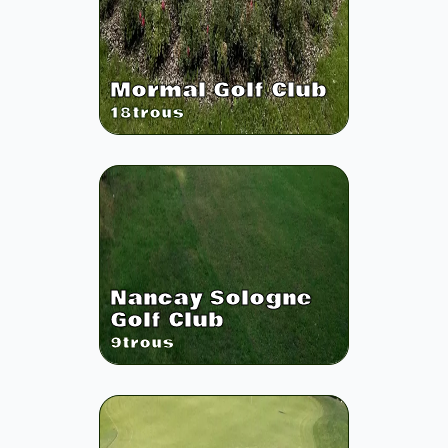
Mormal Golf Club
18
trous
Nancay Sologne
Golf Club
9
trous