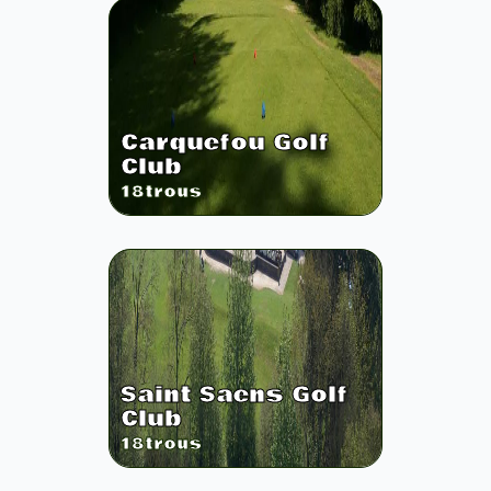
Carquefou Golf
Club
18
trous
Saint Saens Golf
Club
18
trous