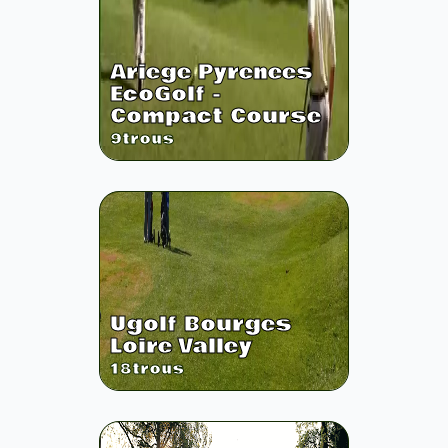
Ariege Pyrenees
EcoGolf -
Compact Course
9
trous
Ugolf Bourges
Loire Valley
18
trous