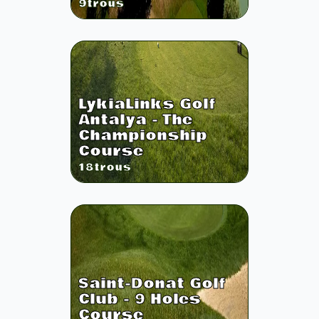
9
trous
LykiaLinks Golf
Antalya - The
Championship
Course
18
trous
Saint-Donat Golf
Club - 9 Holes
Course