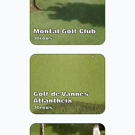
Montal Golf Club
9
trous
Golf de Vannes
Atlantheix
9
trous