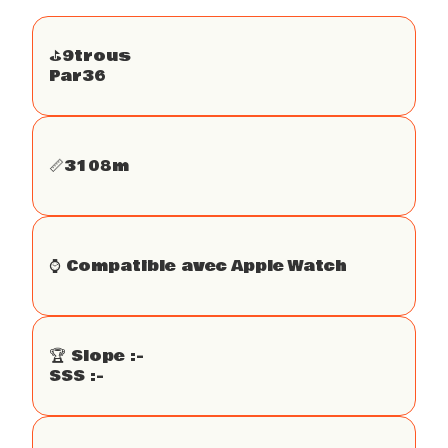
⛳️
9
trous
Par
36
📏
3108
m
⌚️ Compatible avec Apple Watch
🏆 Slope :
-
SSS :
-