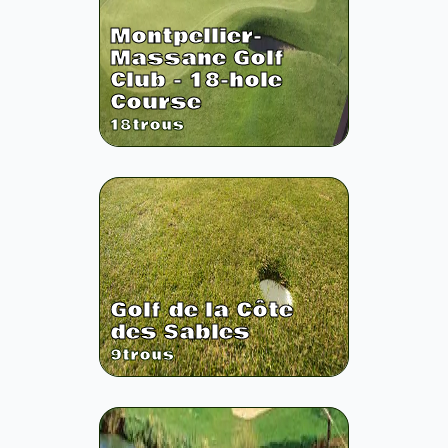
Montpellier-
Massane Golf
Club - 18-hole
Course
18
trous
Golf de la Côte
des Sables
9
trous