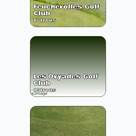
Feucherolles Golf
Club
18
trous
Les Dryades Golf
Club
18
trous