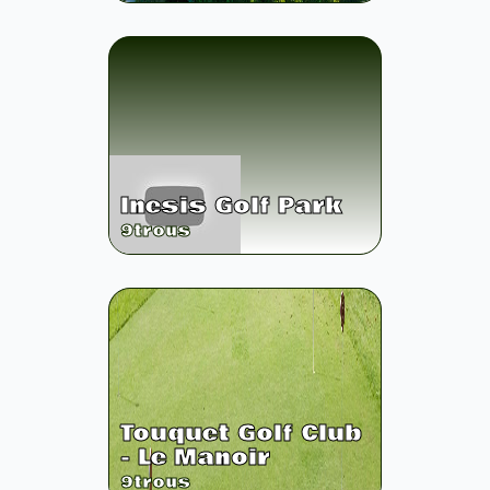
Inesis Golf Park
9
trous
Touquet Golf Club
- Le Manoir
9
trous