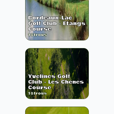
Bordeaux-Lac
Golf Club - Etangs
Course
18
trous
Yvelines Golf
Club - Les Chenes
Course
18
trous