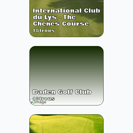
International Club
du Lys - The
Chenes Course
18
trous
Baden Golf Club
18
trous