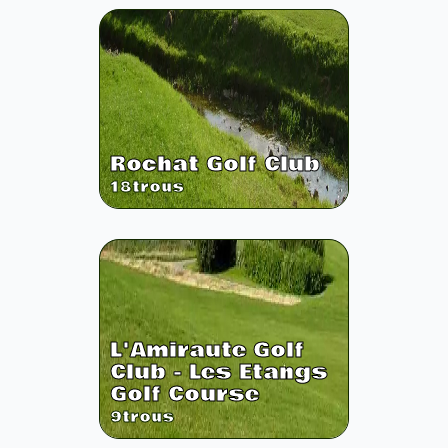
Rochat Golf Club
18
trous
L'Amiraute Golf
Club - Les Etangs
Golf Course
9
trous