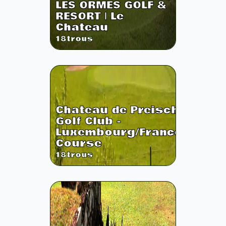
LES ORMES GOLF &
RESORT | Le
Chateau
18
trous
Chateau de Preisch
Golf Club -
Luxembourg/France
Course
18
trous