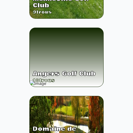
Club
9
trous
Angers Golf Club
18
trous
Domaine de