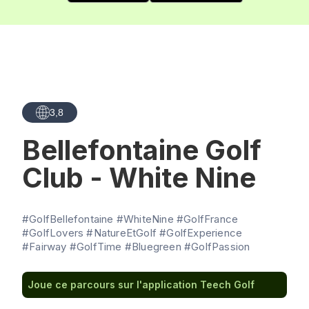
3,8
Bellefontaine Golf
Club - White Nine
#GolfBellefontaine #WhiteNine #GolfFrance
#GolfLovers #NatureEtGolf #GolfExperience
#Fairway #GolfTime #Bluegreen #GolfPassion
Joue ce parcours sur l'application Teech Golf