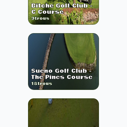
Bitche Golf Club -
C Course
9
trous
Sueno Golf Club -
The Pines Course
18
trous