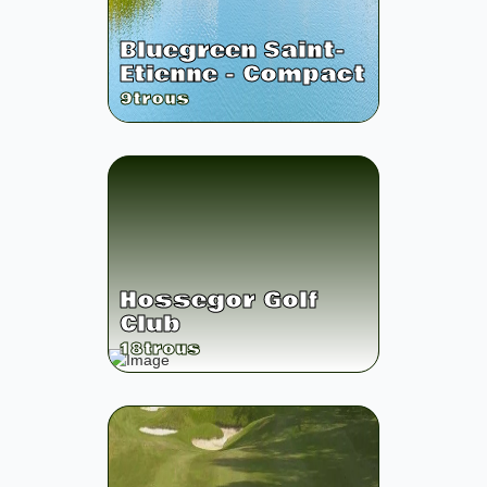
Bluegreen Saint-
Etienne - Compact
9
trous
Hossegor Golf
Club
18
trous