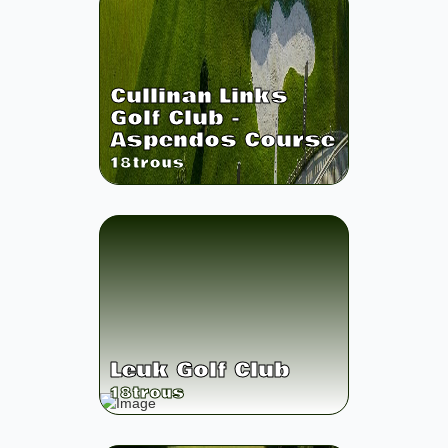
Cullinan Links
Golf Club -
Aspendos Course
18
trous
Leuk Golf Club
18
trous