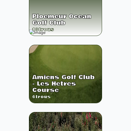
Ploemeur Ocean
Golf Club
18
trous
Amiens Golf Club
- Les Hetres
Course
6
trous