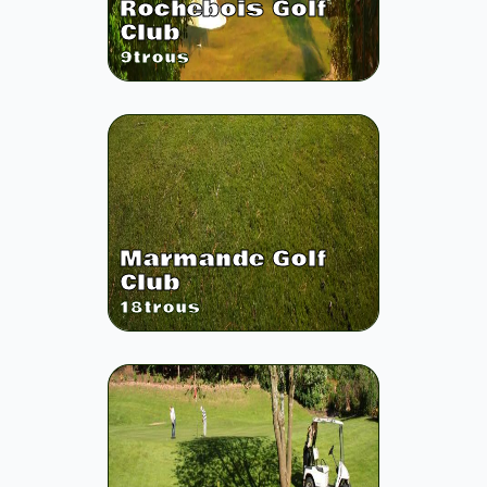
Rochebois Golf
Club
9
trous
Marmande Golf
Club
18
trous