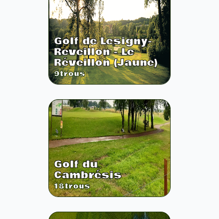
Golf de Lesigny-
Reveillon - Le
Réveillon (Jaune)
9
trous
Golf du
Cambrésis
18
trous