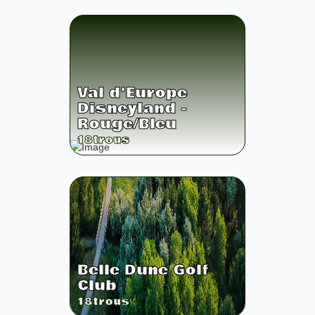
Val d'Europe
Disneyland -
Rouge/Bleu
18
trous
Belle Dune Golf
Club
18
trous