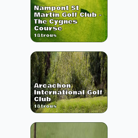
Nampont St
Martin Golf Club -
The Cygnes
Course
18
trous
Arcachon
International Golf
Club
18
trous