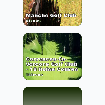
Manche Golf Club
9
trous
Correncon-En-
Vercors Golf Club
- 18 Holes Course
18
trous