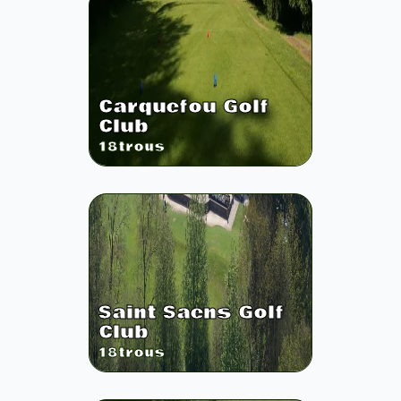
Carquefou Golf
Club
18
trous
Saint Saens Golf
Club
18
trous