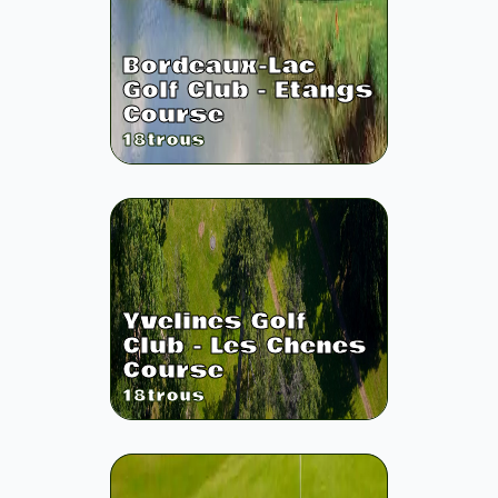
Bordeaux-Lac
Golf Club - Etangs
Course
18
trous
Yvelines Golf
Club - Les Chenes
Course
18
trous