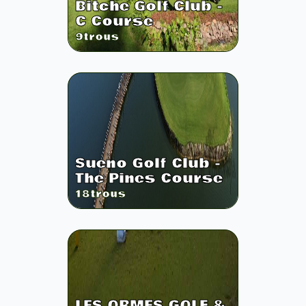
Bitche Golf Club -
C Course
9
trous
Sueno Golf Club -
The Pines Course
18
trous
LES ORMES GOLF &