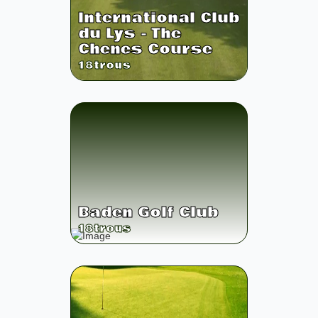
International Club
du Lys - The
Chenes Course
18
trous
Baden Golf Club
18
trous