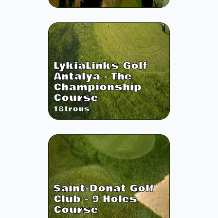
LykiaLinks Golf
Antalya - The
Championship
Course
18
trous
Saint-Donat Golf
Club - 9 Holes
Course