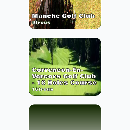
Manche Golf Club
9
trous
Correncon-En-
Vercors Golf Club
- 18 Holes Course
18
trous