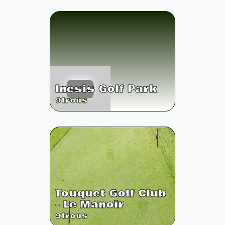
Inesis Golf Park
9
trous
Touquet Golf Club
- Le Manoir
9
trous