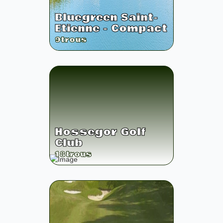
Bluegreen Saint-
Etienne - Compact
9
trous
Hossegor Golf
Club
18
trous