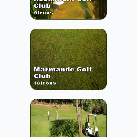
Club
9
trous
Marmande Golf
Club
18
trous