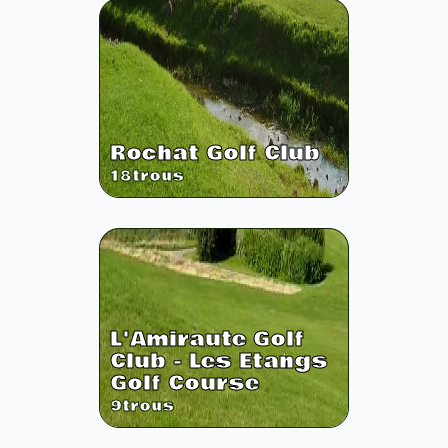
Rochat Golf Club
18
trous
L'Amiraute Golf
Club - Les Etangs
Golf Course
9
trous