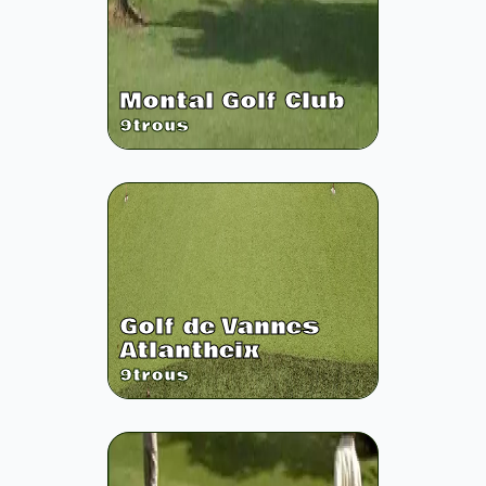
Montal Golf Club
9
trous
Golf de Vannes
Atlantheix
9
trous