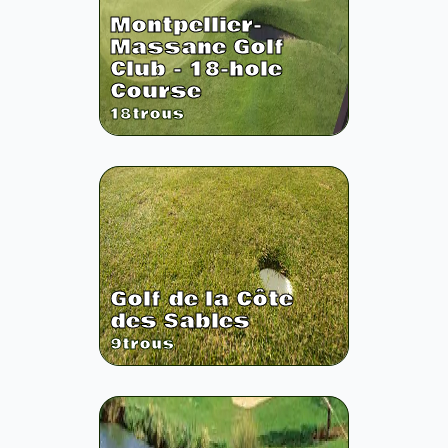
Montpellier-
Massane Golf
Club - 18-hole
Course
18
trous
Golf de la Côte
des Sables
9
trous