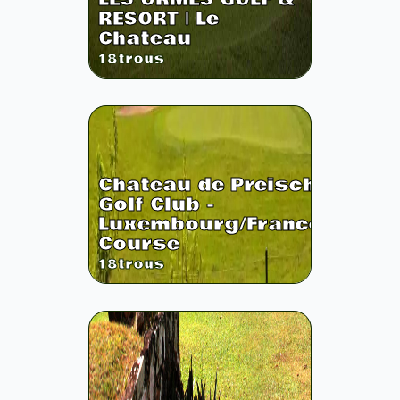
RESORT | Le
Chateau
18
trous
Chateau de Preisch
Golf Club -
Luxembourg/France
Course
18
trous