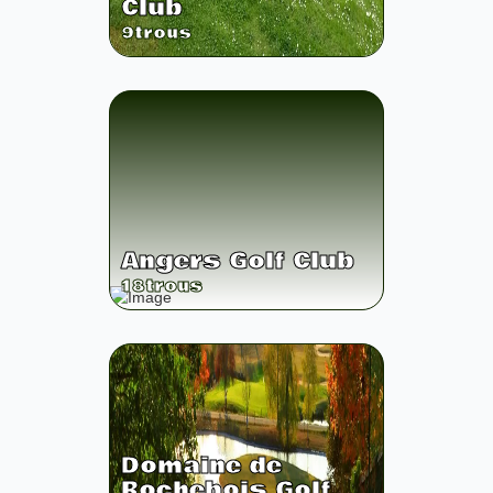
Club
9
trous
Angers Golf Club
18
trous
Domaine de
Rochebois Golf