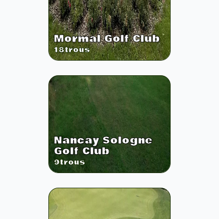
Mormal Golf Club
18
trous
Nancay Sologne
Golf Club
9
trous