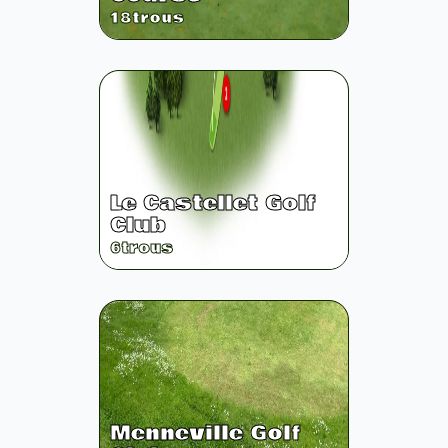
18
trous
Le Castellet Golf
Club
6
trous
Menneville Golf