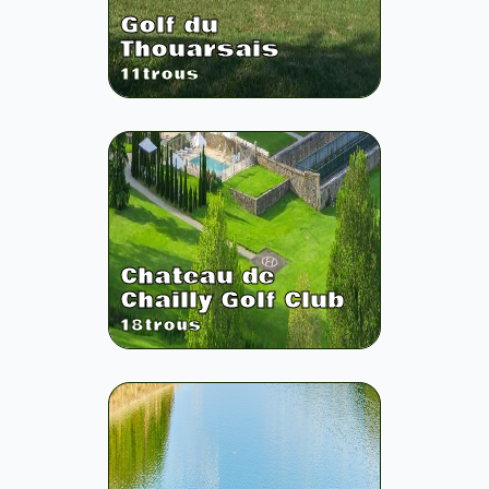
Golf du
Thouarsais
11
trous
Chateau de
Chailly Golf Club
18
trous