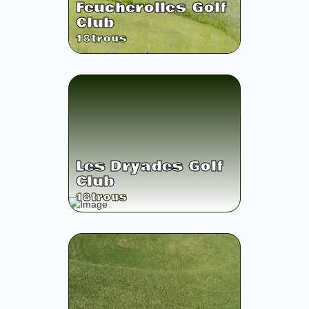
Feucherolles Golf
Club
18
trous
Les Dryades Golf
Club
18
trous