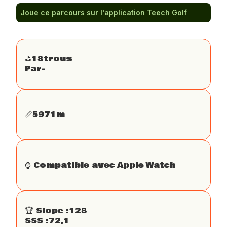
Joue ce parcours sur l'application Teech Golf
⛳️
18
trous
Par
-
📏
5971
m
⌚️ Compatible avec Apple Watch
🏆 Slope :
128
SSS :
72,1