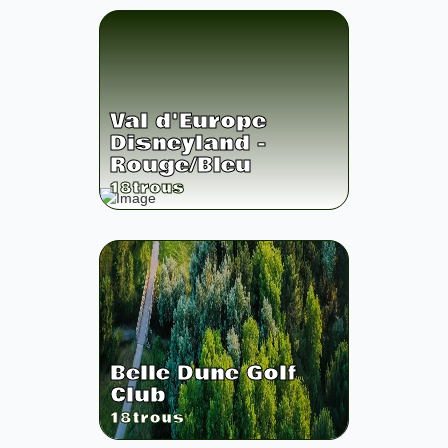
Val d'Europe
Disneyland -
Rouge/Bleu
18
trous
Belle Dune Golf
Club
18
trous