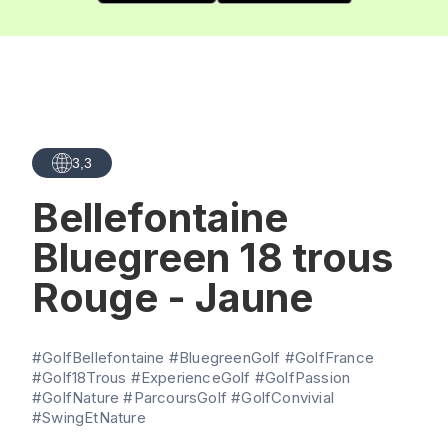
3,3
Bellefontaine
Bluegreen 18 trous
Rouge - Jaune
#GolfBellefontaine #BluegreenGolf #GolfFrance
#Golf18Trous #ExperienceGolf #GolfPassion
#GolfNature #ParcoursGolf #GolfConvivial
#SwingEtNature