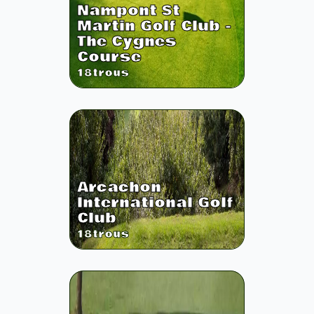
Nampont St
Martin Golf Club -
The Cygnes
Course
18
trous
Arcachon
International Golf
Club
18
trous