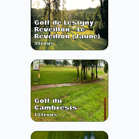
Golf de Lesigny-
Reveillon - Le
Réveillon (Jaune)
9
trous
Golf du
Cambrésis
18
trous