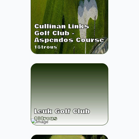
Cullinan Links
Golf Club -
Aspendos Course
18
trous
Leuk Golf Club
18
trous