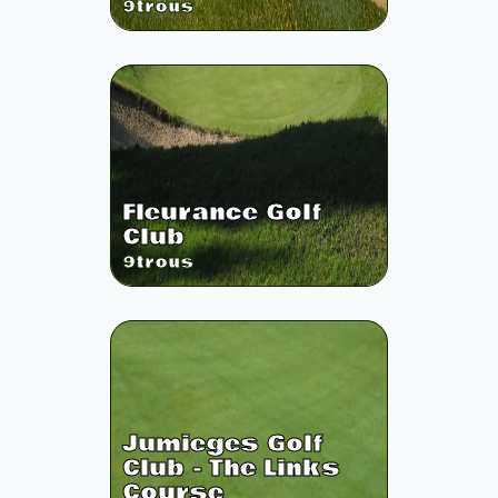
9
trous
Fleurance Golf
Club
9
trous
Jumieges Golf
Club - The Links
Course