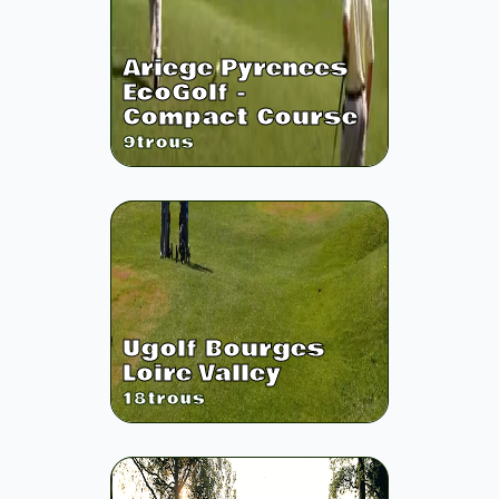
Ariege Pyrenees
EcoGolf -
Compact Course
9
trous
Ugolf Bourges
Loire Valley
18
trous