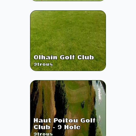
Olhain Golf Club
9
trous
Haut Poitou Golf
Club - 9 Hole
9
trous