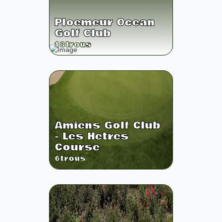
Ploemeur Ocean
Golf Club
18
trous
Amiens Golf Club
- Les Hetres
Course
6
trous