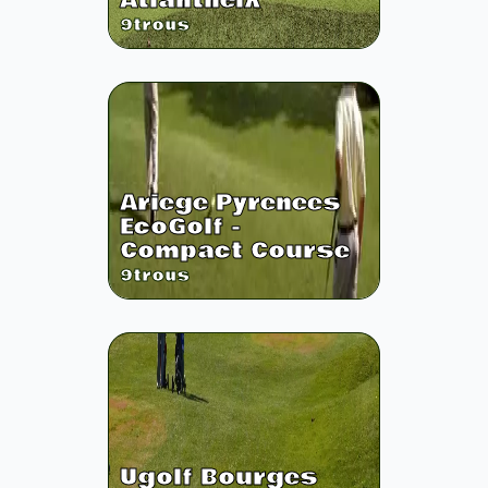
Atlantheix
9
trous
Ariege Pyrenees
EcoGolf -
Compact Course
9
trous
Ugolf Bourges