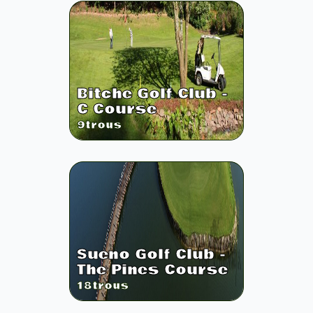
Bitche Golf Club -
C Course
9
trous
Sueno Golf Club -
The Pines Course
18
trous