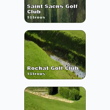
Saint Saens Golf
Club
18
trous
Rochat Golf Club
18
trous