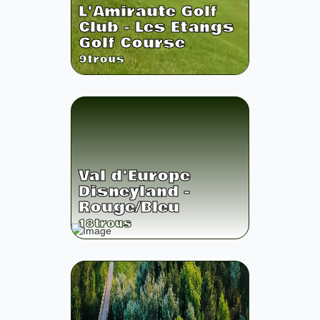
L'Amiraute Golf
Club - Les Etangs
Golf Course
9
trous
Val d'Europe
Disneyland -
Rouge/Bleu
18
trous