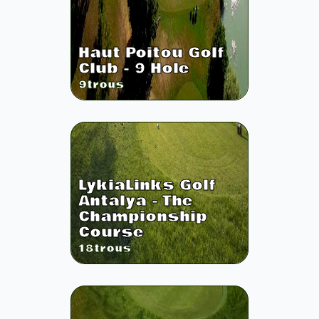
Haut Poitou Golf
Club - 9 Hole
9
trous
LykiaLinks Golf
Antalya - The
Championship
Course
18
trous