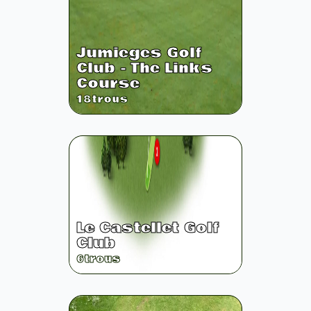
Jumieges Golf
Club - The Links
Course
18
trous
Le Castellet Golf
Club
6
trous