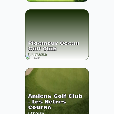
Ploemeur Ocean
Golf Club
18
trous
Amiens Golf Club
- Les Hetres
Course
6
trous