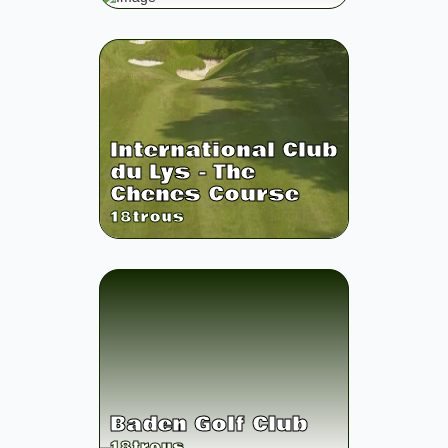
International Club
du Lys - The
Chenes Course
18
trous
Baden Golf Club
18
trous