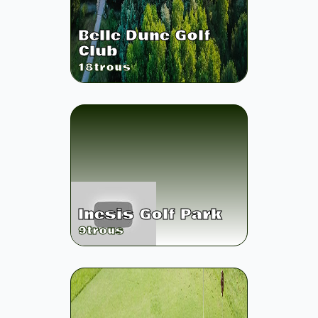
Belle Dune Golf
Club
18
trous
Inesis Golf Park
9
trous