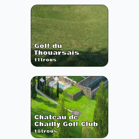
Golf du
Thouarsais
11
trous
Chateau de
Chailly Golf Club
18
trous