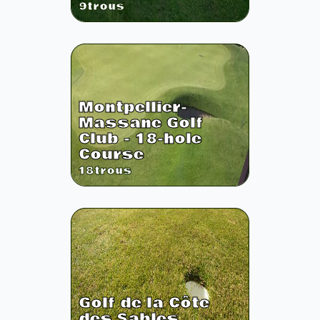
9
trous
Montpellier-
Massane Golf
Club - 18-hole
Course
18
trous
Golf de la Côte
des Sables