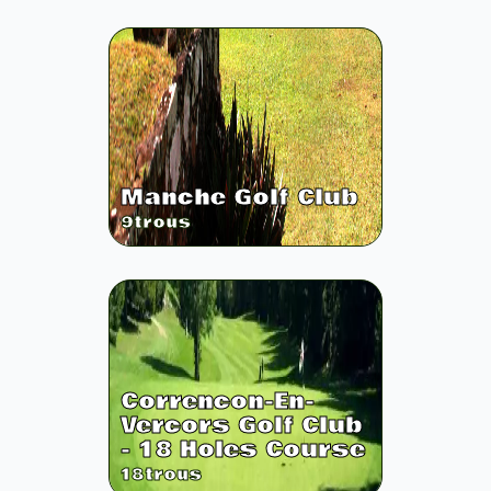
Manche Golf Club
9
trous
Correncon-En-
Vercors Golf Club
- 18 Holes Course
18
trous