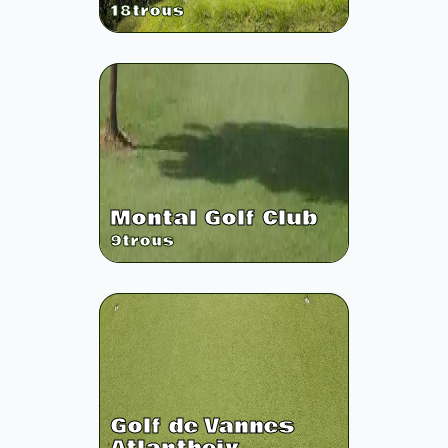
18
trous
Montal Golf Club
9
trous
Golf de Vannes