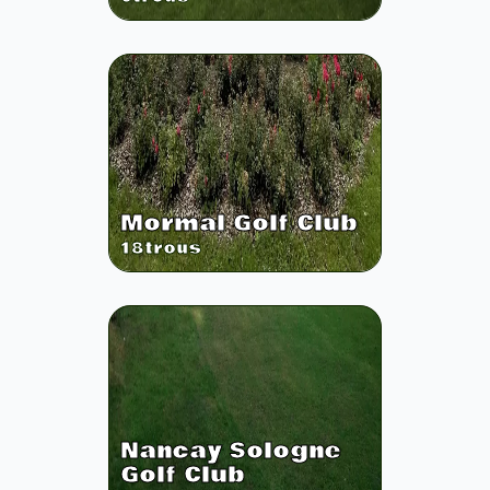
Mormal Golf Club
18
trous
Nancay Sologne
Golf Club