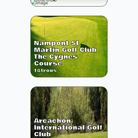
Nampont St
Martin Golf Club -
The Cygnes
Course
18
trous
Arcachon
International Golf
Club