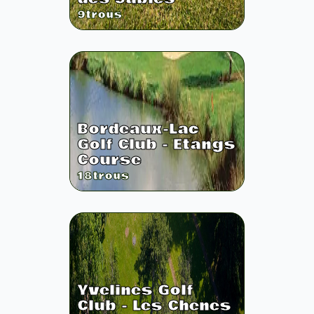
9
trous
Bordeaux-Lac
Golf Club - Etangs
Course
18
trous
Yvelines Golf
Club - Les Chenes