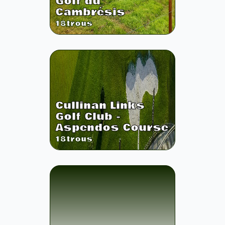
Golf du
Cambrésis
18
trous
Cullinan Links
Golf Club -
Aspendos Course
18
trous