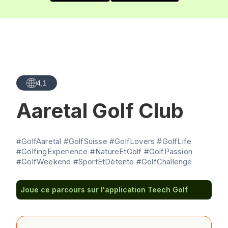
4,1
Aaretal Golf Club
#GolfAaretal #GolfSuisse #GolfLovers #GolfLife
#GolfingExperience #NatureEtGolf #GolfPassion
#GolfWeekend #SportEtDétente #GolfChallenge
Joue ce parcours sur l'application Teech Golf