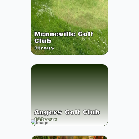
Menneville Golf
Club
9
trous
Angers Golf Club
18
trous