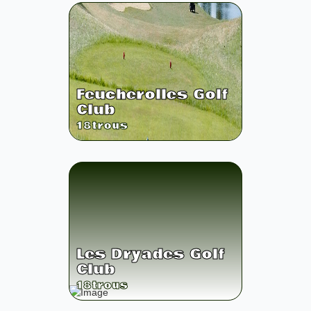
Feucherolles Golf
Club
18
trous
Les Dryades Golf
Club
18
trous