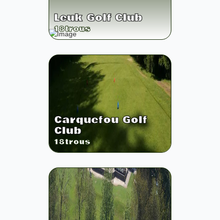
Leuk Golf Club
18
trous
Carquefou Golf
Club
18
trous