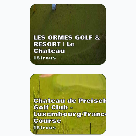
LES ORMES GOLF &
RESORT | Le
Chateau
18
trous
Chateau de Preisch
Golf Club -
Luxembourg/France
Course
18
trous