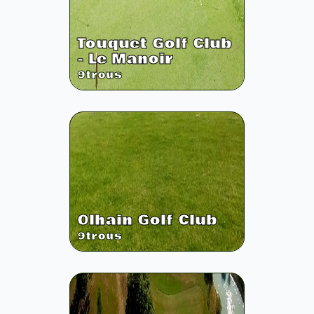
Touquet Golf Club
- Le Manoir
9
trous
Olhain Golf Club
9
trous