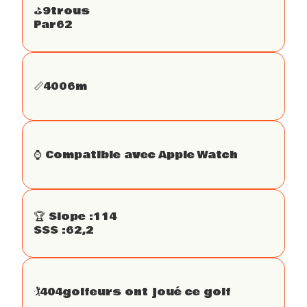
⛳️
9
trous
Par
62
📏
4006
m
⌚️ Compatible avec Apple Watch
🏆 Slope :
114
SSS :
62,2
🏌
404
golfeurs ont joué ce golf