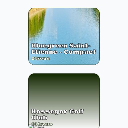
Bluegreen Saint-
Etienne - Compact
9
trous
Hossegor Golf
Club
18
trous