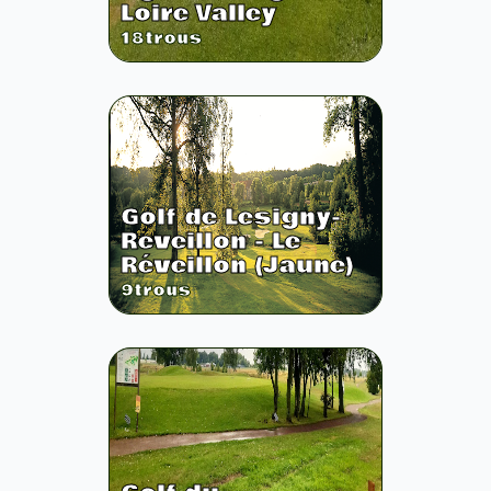
Loire Valley
18
trous
Golf de Lesigny-
Reveillon - Le
Réveillon (Jaune)
9
trous