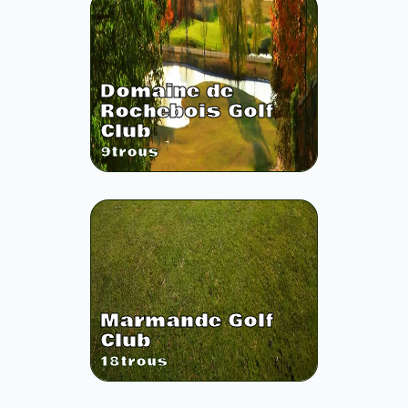
Domaine de
Rochebois Golf
Club
9
trous
Marmande Golf
Club
18
trous