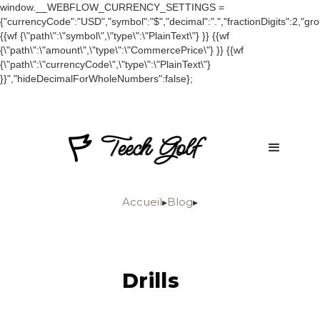
window.__WEBFLOW_CURRENCY_SETTINGS =
{"currencyCode":"USD","symbol":"$","decimal":".","fractionDigits":2,"grou
{{wf {\"path\":\"symbol\",\"type\":\"PlainText\"} }} {{wf
{\"path\":\"amount\",\"type\":\"CommercePrice\"} }} {{wf
{\"path\":\"currencyCode\",\"type\":\"PlainText\"}
}}","hideDecimalForWholeNumbers":false};
Accueil
Blog
▸
▸
Drills