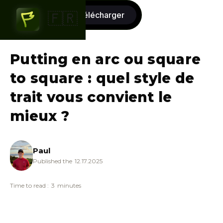
commencer
télécharger
🇫🇷
gratuitement
Putting en arc ou square
to square : quel style de
trait vous convient le
mieux ?
Paul
Published the
12.17.2025
Time to read :
3
minutes