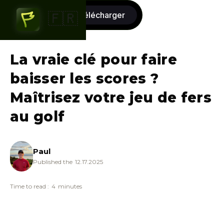
commencer
télécharger
🇫🇷
gratuitement
La vraie clé pour faire
baisser les scores ?
Maîtrisez votre jeu de fers
au golf
Paul
Published the
12.17.2025
Time to read :
4
minutes