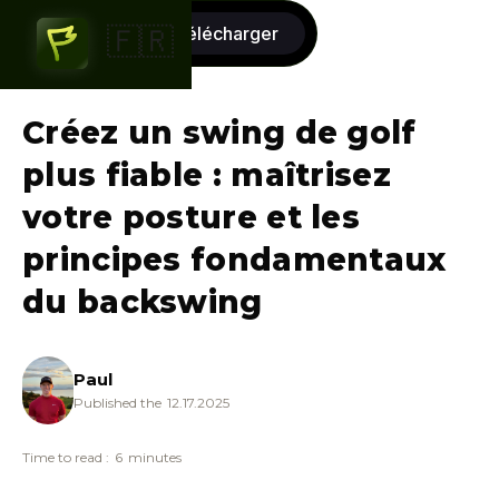
commencer
télécharger
🇫🇷
gratuitement
Créez un swing de golf
plus fiable : maîtrisez
votre posture et les
principes fondamentaux
du backswing
Paul
Published the
12.17.2025
Time to read :
6
minutes