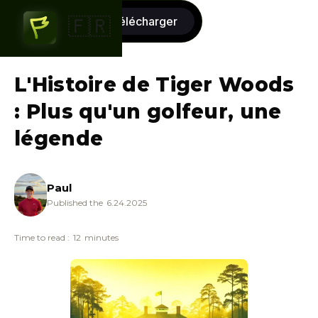
commencer
télécharger
🇫🇷
gratuitement
L'Histoire de Tiger Woods
: Plus qu'un golfeur, une
légende
Paul
Published the
6.24.2025
Time to read :
12
minutes