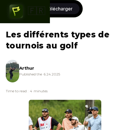
commencer
télécharger
🇫🇷
gratuitement
Les différents types de
tournois au golf
Arthur
Published the
6.24.2025
Time to read :
4
minutes